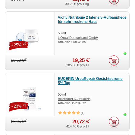
30,22 €
pro 1 kg
Vichy Nutrilogie 2 Intensiv-Aufbaupflege
für sehr trockene Haut
50
ml
L'Oreal Deutschland GmbH
Artikelnr.
00837985
Geschäftsbereich VICHY
2)
- 25%
Sofor
*
19,25 €
4)
25,50 €
385,00 €
pro 1 l
EUCERIN UreaRepair Gesichtscreme
5% Tag
50
ml
Beiersdorf AG Eucerin
Artikelnr.
15294332
2)
- 23%
1
Sofor
*
20,72 €
4)
26,95 €
414,40 €
pro 1 l