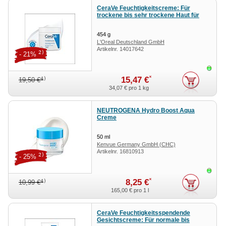
CeraVe Feuchtigkeitscreme: Für
trockene bis sehr trockene Haut für
Gesicht und Körper
454
g
L'Oreal Deutschland GmbH
Artikelnr.
14017642
Geschäftsbereich CeraVe
2)
- 21%
Sofor
*
15,47 €
4)
19,50 €
34,07 €
pro 1 kg
NEUTROGENA Hydro Boost Aqua
Creme
50
ml
Kenvue Germany GmbH (CHC)
Artikelnr.
16810913
2)
- 25%
Sofor
*
8,25 €
4)
10,99 €
165,00 €
pro 1 l
CeraVe Feuchtigkeitsspendende
Gesichtscreme: Für normale bis