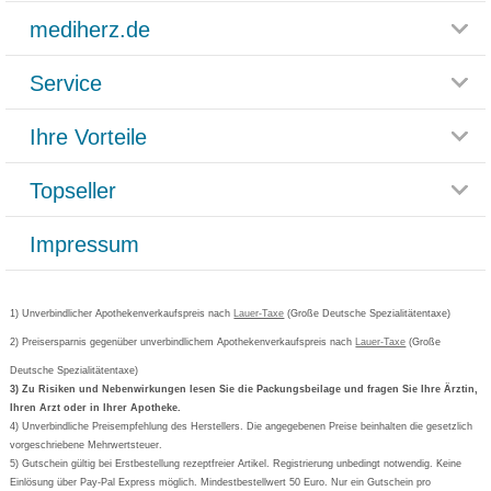
mediherz.de
Service
Glossar
Themenwelten
Ihre Vorteile
Rücksendemöglichkeit
Häufig gestellte Fragen
Reklamationsformular
Impressum
Topseller
Rezeptlieferung
Paketlieferstatus
Datenschutz
Bonusprogramm
Lieferung und Bezahlung
Widerrufsbelehrung
Impressum
Grippostad
Gutschein und Rabatte
Versandkosten
AGB
Bepanthen
Kundenbewertung
Passwort vergessen
Barrierefreiheitserklärung
Cetirizin
Bestellung Post & Fax
Bestellschein ausfüllen
1) Unverbindlicher Apothekenverkaufspreis nach
Cookie-Einstellungen
Lauer-Taxe
(Große Deutsche Spezialitätentaxe)
Orthomol
Deutscher Service Preis
Newsletteranmeldung
2) Preisersparnis gegenüber unverbindlichem Apothekenverkaufspreis nach
Vertrag widerrufen
Lauer-Taxe
(Große
Aspirin
Deutsche Spezialitätentaxe)
Formoline
3) Zu Risiken und Nebenwirkungen lesen Sie die Packungsbeilage und fragen Sie Ihre Ärztin,
Ihren Arzt oder in Ihrer Apotheke.
Wick
4) Unverbindliche Preisempfehlung des Herstellers. Die angegebenen Preise beinhalten die gesetzlich
Eucerin
vorgeschriebene Mehrwertsteuer.
5) Gutschein gültig bei Erstbestellung rezeptfreier Artikel. Registrierung unbedingt notwendig. Keine
Basica
Einlösung über Pay-Pal Express möglich. Mindestbestellwert 50 Euro. Nur ein Gutschein pro