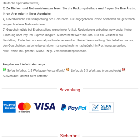
Deutsche Spezialitätentaxe)
Formoline
3) Zu Risiken und Nebenwirkungen lesen Sie die Packungsbeilage und fragen Sie Ihre Ärztin,
Ihren Arzt oder in Ihrer Apotheke.
Wick
4) Unverbindliche Preisempfehlung des Herstellers. Die angegebenen Preise beinhalten die gesetzlich
Eucerin
vorgeschriebene Mehrwertsteuer.
5) Gutschein gültig bei Erstbestellung rezeptfreier Artikel. Registrierung unbedingt notwendig. Keine
Basica
Einlösung über Pay-Pal Express möglich. Mindestbestellwert 50 Euro. Nur ein Gutschein pro
Bestellung. Gutschein nur einmal pro Kunde verwendbar. Keine Barauszahlung. Wir behalten uns vor,
den Gutscheinbetrag bei unberechtigter Inanspruchnahme nachträglich in Rechnung zu stellen.
*Alle Preise inkl. gesetzl. MwSt., zzgl.
Versandkostenpauschale
.
Angabe zur Lieferfristanzeige
Sofort lieferbar, 1-2 Werktage (versandfertig)
Lieferzeit 2-3 Werktage (versandfertig)
Ausverkauft, derzeit nicht lieferbar
Bezahlung
Sicherheit