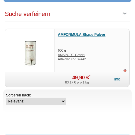
Suche verfeinern
AMFORMULA Shape Pulver
600
g
AMSPORT GmbH
Artikelnr.
05137442
ausv
*
49,90 €
Info
83,17 €
pro 1 kg
Sortieren nach: