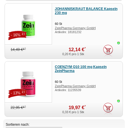
JOHANNISKRAUT BALANCE Kapseln
230 mg
60
St
ZeinPharma Germany GmbH
Artikelnr.
18181232
2)
- 16%
Sofor
*
12,14 €
4)
14,49 €
0,20 €
pro 1 Stk
COENZYM Q10 100 mg Kapseln
ZeinPharma
60
St
ZeinPharma Germany GmbH
Artikelnr.
11235539
2)
- 13%
Sofor
*
19,97 €
4)
22,95 €
0,33 €
pro 1 Stk
Sortieren nach: