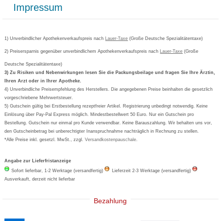
Widerrufsbelehrung
Impressum
Grippostad
Gutschein und Rabatte
Versandkosten
AGB
Bepanthen
Kundenbewertung
Passwort vergessen
Barrierefreiheitserklärung
Cetirizin
Bestellung Post & Fax
Bestellschein ausfüllen
1) Unverbindlicher Apothekenverkaufspreis nach
Cookie-Einstellungen
Lauer-Taxe
(Große Deutsche Spezialitätentaxe)
Orthomol
Deutscher Service Preis
Newsletteranmeldung
2) Preisersparnis gegenüber unverbindlichem Apothekenverkaufspreis nach
Vertrag widerrufen
Lauer-Taxe
(Große
Aspirin
Deutsche Spezialitätentaxe)
Formoline
3) Zu Risiken und Nebenwirkungen lesen Sie die Packungsbeilage und fragen Sie Ihre Ärztin,
Ihren Arzt oder in Ihrer Apotheke.
Wick
4) Unverbindliche Preisempfehlung des Herstellers. Die angegebenen Preise beinhalten die gesetzlich
Eucerin
vorgeschriebene Mehrwertsteuer.
5) Gutschein gültig bei Erstbestellung rezeptfreier Artikel. Registrierung unbedingt notwendig. Keine
Basica
Einlösung über Pay-Pal Express möglich. Mindestbestellwert 50 Euro. Nur ein Gutschein pro
Bestellung. Gutschein nur einmal pro Kunde verwendbar. Keine Barauszahlung. Wir behalten uns vor,
den Gutscheinbetrag bei unberechtigter Inanspruchnahme nachträglich in Rechnung zu stellen.
*Alle Preise inkl. gesetzl. MwSt., zzgl.
Versandkostenpauschale
.
Angabe zur Lieferfristanzeige
Sofort lieferbar, 1-2 Werktage (versandfertig)
Lieferzeit 2-3 Werktage (versandfertig)
Ausverkauft, derzeit nicht lieferbar
Bezahlung