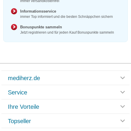
immer versandkostenfrei
Informationsservice
immer Top informiert und die besten Schnäppchen sichern
Bonuspunkte sammeln
Jetzt registrieren und für jeden Kauf Bonuspunkte sammeln
mediherz.de
Service
Glossar
Themenwelten
Ihre Vorteile
Rücksendemöglichkeit
Häufig gestellte Fragen
Reklamationsformular
Impressum
Topseller
Rezeptlieferung
Paketlieferstatus
Datenschutz
Bonusprogramm
Lieferung und Bezahlung