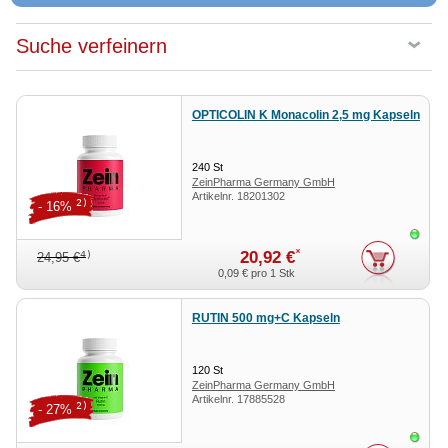
Suche verfeinern
OPTICOLIN K Monacolin 2,5 mg Kapseln
240
St
ZeinPharma Germany GmbH
Artikelnr.
18201302
2)
- 16%
Sofor
*
20,92 €
4)
24,95 €
0,09 €
pro 1 Stk
RUTIN 500 mg+C Kapseln
120
St
ZeinPharma Germany GmbH
Artikelnr.
17885528
2)
- 27%
Sofor