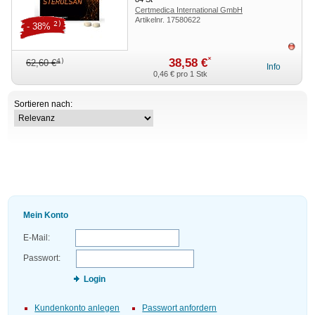
Certmedica International GmbH
Artikelnr.
17580622
2)
- 38%
ausv
*
38,58 €
4)
62,60 €
Info
0,46 €
pro 1 Stk
Sortieren nach:
Mein Konto
E-Mail:
Passwort:
Login
Kundenkonto anlegen
Passwort anfordern