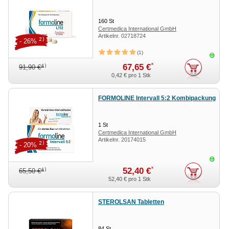
160
St
Certmedica International GmbH
Artikelnr.
02718724
2)
- 26%
1
Sofor
*
67,65 €
4)
91,90 €
0,42 €
pro 1 Stk
FORMOLINE Intervall 5:2 Kombipackung
1
St
Certmedica International GmbH
Artikelnr.
20174015
2)
- 20%
Sofor
*
52,40 €
4)
65,50 €
52,40 €
pro 1 Stk
STEROLSAN Tabletten
84
St