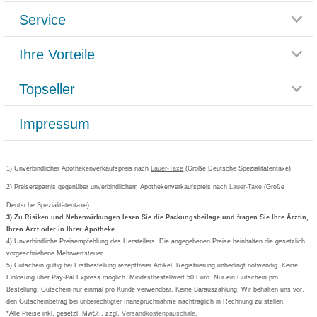
Service
Glossar
Themenwelten
Ihre Vorteile
Rücksendemöglichkeit
Häufig gestellte Fragen
Reklamationsformular
Impressum
Topseller
Rezeptlieferung
Paketlieferstatus
Datenschutz
Bonusprogramm
Lieferung und Bezahlung
Widerrufsbelehrung
Impressum
Grippostad
Gutschein und Rabatte
Versandkosten
AGB
Bepanthen
Kundenbewertung
Passwort vergessen
Barrierefreiheitserklärung
Cetirizin
Bestellung Post & Fax
Bestellschein ausfüllen
1) Unverbindlicher Apothekenverkaufspreis nach
Cookie-Einstellungen
Lauer-Taxe
(Große Deutsche Spezialitätentaxe)
Orthomol
Deutscher Service Preis
Newsletteranmeldung
2) Preisersparnis gegenüber unverbindlichem Apothekenverkaufspreis nach
Vertrag widerrufen
Lauer-Taxe
(Große
Aspirin
Deutsche Spezialitätentaxe)
Formoline
3) Zu Risiken und Nebenwirkungen lesen Sie die Packungsbeilage und fragen Sie Ihre Ärztin,
Ihren Arzt oder in Ihrer Apotheke.
Wick
4) Unverbindliche Preisempfehlung des Herstellers. Die angegebenen Preise beinhalten die gesetzlich
Eucerin
vorgeschriebene Mehrwertsteuer.
5) Gutschein gültig bei Erstbestellung rezeptfreier Artikel. Registrierung unbedingt notwendig. Keine
Basica
Einlösung über Pay-Pal Express möglich. Mindestbestellwert 50 Euro. Nur ein Gutschein pro
Bestellung. Gutschein nur einmal pro Kunde verwendbar. Keine Barauszahlung. Wir behalten uns vor,
den Gutscheinbetrag bei unberechtigter Inanspruchnahme nachträglich in Rechnung zu stellen.
*Alle Preise inkl. gesetzl. MwSt., zzgl.
Versandkostenpauschale
.