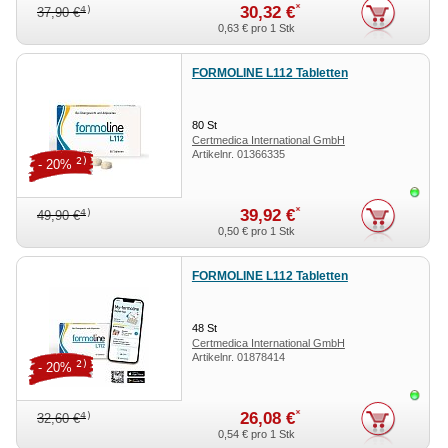
*
30,32 €
4)
37,90 €
0,63 €
pro 1 Stk
FORMOLINE L112 Tabletten
80
St
Certmedica International GmbH
Artikelnr.
01366335
2)
- 20%
Sofor
*
39,92 €
4)
49,90 €
0,50 €
pro 1 Stk
FORMOLINE L112 Tabletten
48
St
Certmedica International GmbH
Artikelnr.
01878414
2)
- 20%
Sofor
*
26,08 €
4)
32,60 €
0,54 €
pro 1 Stk