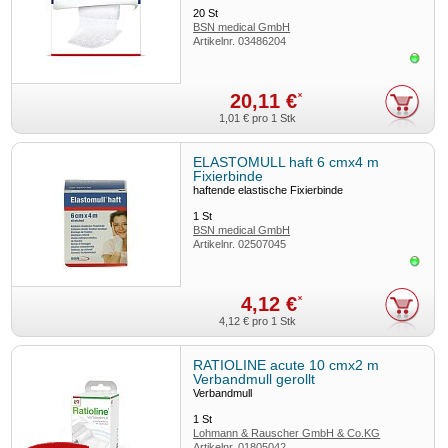
20
St
BSN medical GmbH
Artikelnr.
03486204
Sofor
20,11 €
*
1,01 €
pro 1 Stk
ELASTOMULL haft 6 cmx4 m
Fixierbinde
haftende elastische Fixierbinde
1
St
BSN medical GmbH
Artikelnr.
02507045
Sofor
4,12 €
*
4,12 €
pro 1 Stk
RATIOLINE acute 10 cmx2 m
Verbandmull gerollt
Verbandmull
1
St
Lohmann & Rauscher GmbH & Co.KG
Artikelnr.
01805042