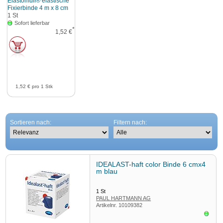
Elastomull® elastische
Fixierbinde 4 m x 8 cm
1
St
Sofort lieferbar
*
1,52 €
1,52 €
pro 1 Stk
Sortieren nach:
Filtern nach:
IDEALAST-haft color Binde 6 cmx4
m blau
1
St
PAUL HARTMANN AG
Artikelnr.
10109382
Sofor