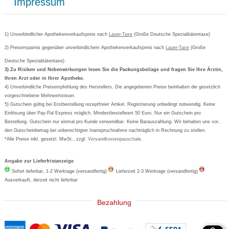
Impressum
Grippostad
Gutschein und Rabatte
Versandkosten
AGB
Bepanthen
Kundenbewertung
Passwort vergessen
Barrierefreiheitserklärung
Cetirizin
Bestellung Post & Fax
Bestellschein ausfüllen
1) Unverbindlicher Apothekenverkaufspreis nach
Cookie-Einstellungen
Lauer-Taxe
(Große Deutsche Spezialitätentaxe)
Orthomol
Deutscher Service Preis
Newsletteranmeldung
2) Preisersparnis gegenüber unverbindlichem Apothekenverkaufspreis nach
Vertrag widerrufen
Lauer-Taxe
(Große
Aspirin
Deutsche Spezialitätentaxe)
Formoline
3) Zu Risiken und Nebenwirkungen lesen Sie die Packungsbeilage und fragen Sie Ihre Ärztin,
Ihren Arzt oder in Ihrer Apotheke.
Wick
4) Unverbindliche Preisempfehlung des Herstellers. Die angegebenen Preise beinhalten die gesetzlich
Eucerin
vorgeschriebene Mehrwertsteuer.
5) Gutschein gültig bei Erstbestellung rezeptfreier Artikel. Registrierung unbedingt notwendig. Keine
Basica
Einlösung über Pay-Pal Express möglich. Mindestbestellwert 50 Euro. Nur ein Gutschein pro
Bestellung. Gutschein nur einmal pro Kunde verwendbar. Keine Barauszahlung. Wir behalten uns vor,
den Gutscheinbetrag bei unberechtigter Inanspruchnahme nachträglich in Rechnung zu stellen.
*Alle Preise inkl. gesetzl. MwSt., zzgl.
Versandkostenpauschale
.
Angabe zur Lieferfristanzeige
Sofort lieferbar, 1-2 Werktage (versandfertig)
Lieferzeit 2-3 Werktage (versandfertig)
Ausverkauft, derzeit nicht lieferbar
Bezahlung