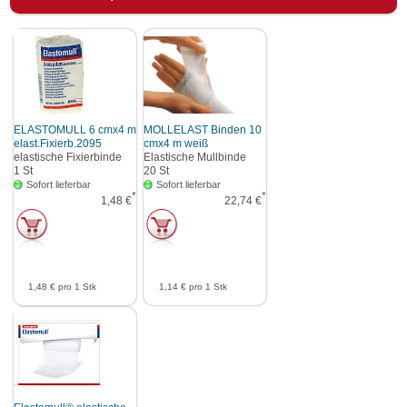
ELASTOMULL 6 cmx4 m
MOLLELAST Binden 10
elast.Fixierb.2095
cmx4 m weiß
elastische Fixierbinde
Elastische Mullbinde
1
St
20
St
Sofort lieferbar
Sofort lieferbar
*
*
1,48 €
22,74 €
1,48 €
pro 1 Stk
1,14 €
pro 1 Stk