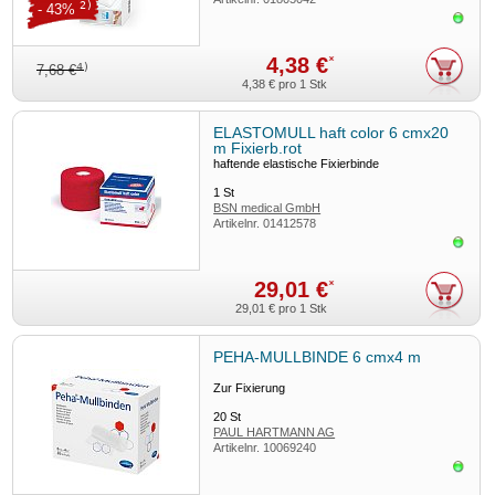
2)
- 43%
Sofor
4,38 €
*
4)
7,68 €
4,38 €
pro 1 Stk
ELASTOMULL haft color 6 cmx20
m Fixierb.rot
haftende elastische Fixierbinde
1
St
BSN medical GmbH
Artikelnr.
01412578
Sofor
29,01 €
*
29,01 €
pro 1 Stk
PEHA-MULLBINDE 6 cmx4 m
Zur Fixierung
20
St
PAUL HARTMANN AG
Artikelnr.
10069240
Sofor