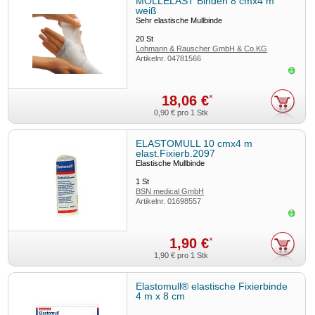
MOLLELAST Binden 8 cmx4 m
weiß
Sehr elastische Mullbinde
20
St
Lohmann & Rauscher GmbH & Co.KG
Artikelnr.
04781566
Sofor
18,06 €
*
0,90 €
pro 1 Stk
ELASTOMULL 10 cmx4 m
elast.Fixierb.2097
Elastische Mullbinde
1
St
BSN medical GmbH
Artikelnr.
01698557
Sofor
1,90 €
*
1,90 €
pro 1 Stk
Elastomull® elastische Fixierbinde
4 m x 8 cm