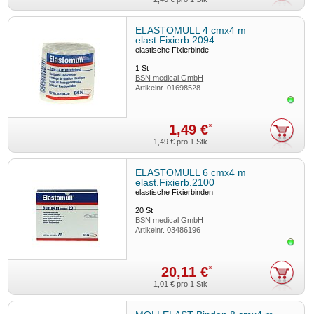
ELASTOMULL 4 cmx4 m
elast.Fixierb.2094
elastische Fixierbinde
1
St
BSN medical GmbH
Artikelnr.
01698528
Sofor
1,49 €
*
1,49 €
pro 1 Stk
ELASTOMULL 6 cmx4 m
elast.Fixierb.2100
elastische Fixierbinden
20
St
BSN medical GmbH
Artikelnr.
03486196
Sofor
20,11 €
*
1,01 €
pro 1 Stk