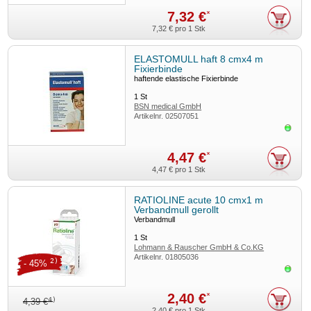
7,32 €
*
7,32 €
pro 1 Stk
ELASTOMULL haft 8 cmx4 m
Fixierbinde
haftende elastische Fixierbinde
1
St
BSN medical GmbH
Artikelnr.
02507051
Sofor
4,47 €
*
4,47 €
pro 1 Stk
RATIOLINE acute 10 cmx1 m
Verbandmull gerollt
Verbandmull
1
St
Lohmann & Rauscher GmbH & Co.KG
Artikelnr.
01805036
2)
- 45%
Sofor
2,40 €
*
4)
4,39 €
2,40 €
pro 1 Stk