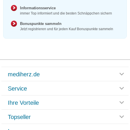
Informationsservice
immer Top informiert und die besten Schnäppchen sichern
Bonuspunkte sammeln
Jetzt registrieren und für jeden Kauf Bonuspunkte sammeln
mediherz.de
Service
Glossar
Themenwelten
Ihre Vorteile
Rücksendemöglichkeit
Häufig gestellte Fragen
Reklamationsformular
Impressum
Topseller
Rezeptlieferung
Paketlieferstatus
Datenschutz
Bonusprogramm
Lieferung und Bezahlung
Widerrufsbelehrung