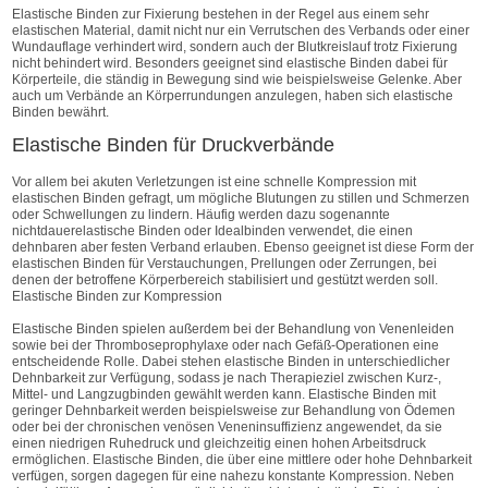
Elastische Binden zur Fixierung bestehen in der Regel aus einem sehr
elastischen Material, damit nicht nur ein Verrutschen des Verbands oder einer
Wundauflage verhindert wird, sondern auch der Blutkreislauf trotz Fixierung
nicht behindert wird. Besonders geeignet sind elastische Binden dabei für
Körperteile, die ständig in Bewegung sind wie beispielsweise Gelenke. Aber
auch um Verbände an Körperrundungen anzulegen, haben sich elastische
Binden bewährt.
Elastische Binden für Druckverbände
Vor allem bei akuten Verletzungen ist eine schnelle Kompression mit
elastischen Binden gefragt, um mögliche Blutungen zu stillen und Schmerzen
oder Schwellungen zu lindern. Häufig werden dazu sogenannte
nichtdauerelastische Binden oder Idealbinden verwendet, die einen
dehnbaren aber festen Verband erlauben. Ebenso geeignet ist diese Form der
elastischen Binden für Verstauchungen, Prellungen oder Zerrungen, bei
denen der betroffene Körperbereich stabilisiert und gestützt werden soll.
Elastische Binden zur Kompression
Elastische Binden spielen außerdem bei der Behandlung von Venenleiden
sowie bei der Thromboseprophylaxe oder nach Gefäß-Operationen eine
entscheidende Rolle. Dabei stehen elastische Binden in unterschiedlicher
Dehnbarkeit zur Verfügung, sodass je nach Therapieziel zwischen Kurz-,
Mittel- und Langzugbinden gewählt werden kann. Elastische Binden mit
geringer Dehnbarkeit werden beispielsweise zur Behandlung von Ödemen
oder bei der chronischen venösen Veneninsuffizienz angewendet, da sie
einen niedrigen Ruhedruck und gleichzeitig einen hohen Arbeitsdruck
ermöglichen. Elastische Binden, die über eine mittlere oder hohe Dehnbarkeit
verfügen, sorgen dagegen für eine nahezu konstante Kompression. Neben