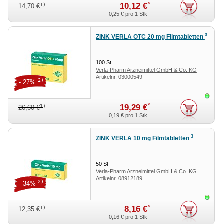
*
10,12 €
1)
14,70 €
0,25 €
pro 1 Stk
3
ZINK VERLA OTC 20 mg Filmtabletten
100
St
Verla-Pharm Arzneimittel GmbH & Co. KG
Artikelnr.
03000549
2)
- 27%
Sofor
*
19,29 €
1)
26,60 €
0,19 €
pro 1 Stk
3
ZINK VERLA 10 mg Filmtabletten
50
St
Verla-Pharm Arzneimittel GmbH & Co. KG
Artikelnr.
08912189
2)
- 34%
Sofor
*
8,16 €
1)
12,35 €
0,16 €
pro 1 Stk