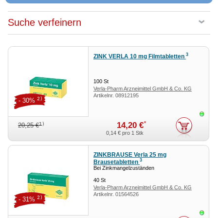
Suche verfeinern
3
ZINK VERLA 10 mg Filmtabletten
100
St
Verla-Pharm Arzneimittel GmbH & Co. KG
Artikelnr.
08912195
2)
- 30%
Sofor
*
14,20 €
1)
20,25 €
0,14 €
pro 1 Stk
ZINKBRAUSE Verla 25 mg
3
Brausetabletten
Bei Zinkmangelzuständen
40
St
Verla-Pharm Arzneimittel GmbH & Co. KG
Artikelnr.
01564526
2)
- 31%
Sofor