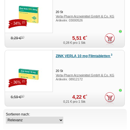
20
St
Verla-Pharm Arzneimittel GmbH & Co. KG
Artikelnr.
03000526
2)
- 34%
Sofor
*
5,51 €
1)
8,29 €
0,28 €
pro 1 Stk
3
ZINK VERLA 10 mg Filmtabletten
20
St
Verla-Pharm Arzneimittel GmbH & Co. KG
Artikelnr.
08912172
2)
- 36%
Sofor
*
4,22 €
1)
6,59 €
0,21 €
pro 1 Stk
Sortieren nach: