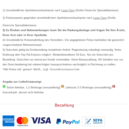
Kundenbewertung
Passwort vergessen
Barrierefreiheitserklärung
Cetirizin
Bestellung Post & Fax
Bestellschein ausfüllen
1) Unverbindlicher Apothekenverkaufspreis nach
Cookie-Einstellungen
Lauer-Taxe
(Große Deutsche Spezialitätentaxe)
Orthomol
Deutscher Service Preis
Newsletteranmeldung
2) Preisersparnis gegenüber unverbindlichem Apothekenverkaufspreis nach
Vertrag widerrufen
Lauer-Taxe
(Große
Aspirin
Deutsche Spezialitätentaxe)
Formoline
3) Zu Risiken und Nebenwirkungen lesen Sie die Packungsbeilage und fragen Sie Ihre Ärztin,
Ihren Arzt oder in Ihrer Apotheke.
Wick
4) Unverbindliche Preisempfehlung des Herstellers. Die angegebenen Preise beinhalten die gesetzlich
Eucerin
vorgeschriebene Mehrwertsteuer.
5) Gutschein gültig bei Erstbestellung rezeptfreier Artikel. Registrierung unbedingt notwendig. Keine
Basica
Einlösung über Pay-Pal Express möglich. Mindestbestellwert 50 Euro. Nur ein Gutschein pro
Bestellung. Gutschein nur einmal pro Kunde verwendbar. Keine Barauszahlung. Wir behalten uns vor,
den Gutscheinbetrag bei unberechtigter Inanspruchnahme nachträglich in Rechnung zu stellen.
*Alle Preise inkl. gesetzl. MwSt., zzgl.
Versandkostenpauschale
.
Angabe zur Lieferfristanzeige
Sofort lieferbar, 1-2 Werktage (versandfertig)
Lieferzeit 2-3 Werktage (versandfertig)
Ausverkauft, derzeit nicht lieferbar
Bezahlung