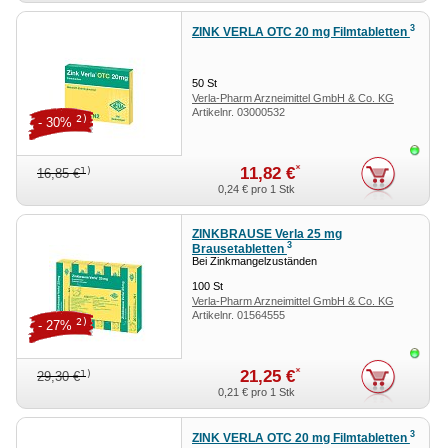
3
ZINK VERLA OTC 20 mg Filmtabletten
50
St
Verla-Pharm Arzneimittel GmbH & Co. KG
Artikelnr.
03000532
2)
- 30%
Sofor
*
11,82 €
1)
16,85 €
0,24 €
pro 1 Stk
ZINKBRAUSE Verla 25 mg
3
Brausetabletten
Bei Zinkmangelzuständen
100
St
Verla-Pharm Arzneimittel GmbH & Co. KG
Artikelnr.
01564555
2)
- 27%
Sofor
*
21,25 €
1)
29,30 €
0,21 €
pro 1 Stk
3
ZINK VERLA OTC 20 mg Filmtabletten