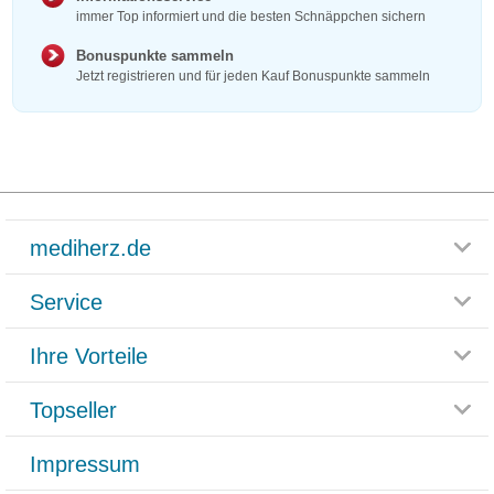
immer Top informiert und die besten Schnäppchen sichern
Bonuspunkte sammeln
Jetzt registrieren und für jeden Kauf Bonuspunkte sammeln
mediherz.de
Service
Glossar
Themenwelten
Ihre Vorteile
Rücksendemöglichkeit
Häufig gestellte Fragen
Reklamationsformular
Impressum
Topseller
Rezeptlieferung
Paketlieferstatus
Datenschutz
Bonusprogramm
Lieferung und Bezahlung
Widerrufsbelehrung
Impressum
Grippostad
Gutschein und Rabatte
Versandkosten
AGB
Bepanthen