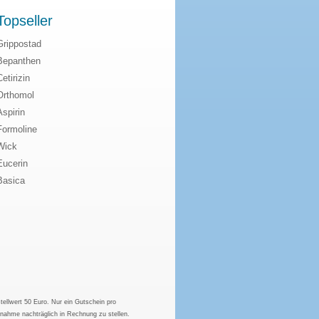
Topseller
Grippostad
Bepanthen
Cetirizin
Orthomol
Aspirin
Formoline
Wick
Eucerin
Basica
tellwert 50 Euro. Nur ein Gutschein pro
hnahme nachträglich in Rechnung zu stellen.