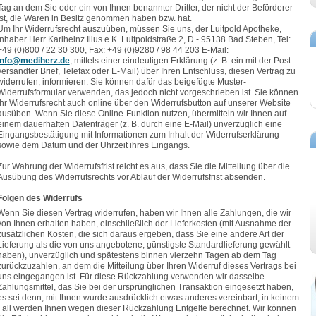
Tag an dem Sie oder ein von Ihnen benannter Dritter, der nicht der Beförderer
ist, die Waren in Besitz genommen haben bzw. hat.
Um Ihr Widerrufsrecht auszuüben, müssen Sie uns, der Luitpold Apotheke,
Inhaber Herr Karlheinz Ilius e.K. Luitpoldstraße 2, D - 95138 Bad Steben, Tel:
+49 (0)800 / 22 30 300, Fax: +49 (0)9280 / 98 44 203 E-Mail:
info@mediherz.de
, mittels einer eindeutigen Erklärung (z. B. ein mit der Post
versandter Brief, Telefax oder E-Mail) über Ihren Entschluss, diesen Vertrag zu
widerrufen, informieren. Sie können dafür das beigefügte Muster-
Widerrufsformular verwenden, das jedoch nicht vorgeschrieben ist. Sie können
Ihr Widerrufsrecht auch online über den Widerrufsbutton auf unserer Website
ausüben. Wenn Sie diese Online-Funktion nutzen, übermitteln wir Ihnen auf
einem dauerhaften Datenträger (z. B. durch eine E-Mail) unverzüglich eine
Eingangsbestätigung mit Informationen zum Inhalt der Widerrufserklärung
sowie dem Datum und der Uhrzeit ihres Eingangs.
Zur Wahrung der Widerrufsfrist reicht es aus, dass Sie die Mitteilung über die
Ausübung des Widerrufsrechts vor Ablauf der Widerrufsfrist absenden.
Folgen des Widerrufs
Wenn Sie diesen Vertrag widerrufen, haben wir Ihnen alle Zahlungen, die wir
von Ihnen erhalten haben, einschließlich der Lieferkosten (mit Ausnahme der
zusätzlichen Kosten, die sich daraus ergeben, dass Sie eine andere Art der
Lieferung als die von uns angebotene, günstigste Standardlieferung gewählt
haben), unverzüglich und spätestens binnen vierzehn Tagen ab dem Tag
zurückzuzahlen, an dem die Mitteilung über Ihren Widerruf dieses Vertrags bei
uns eingegangen ist. Für diese Rückzahlung verwenden wir dasselbe
Zahlungsmittel, das Sie bei der ursprünglichen Transaktion eingesetzt haben,
es sei denn, mit Ihnen wurde ausdrücklich etwas anderes vereinbart; in keinem
Fall werden Ihnen wegen dieser Rückzahlung Entgelte berechnet. Wir können