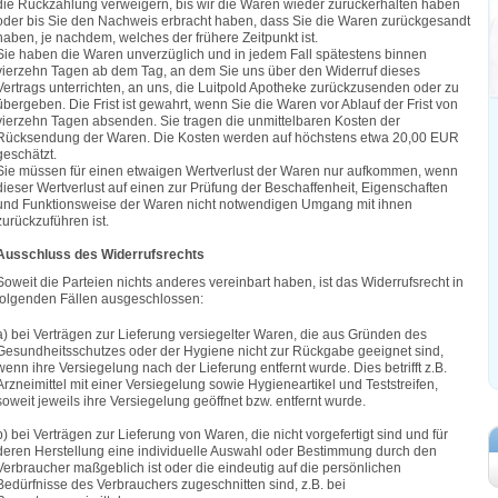
die Rückzahlung verweigern, bis wir die Waren wieder zurückerhalten haben
oder bis Sie den Nachweis erbracht haben, dass Sie die Waren zurückgesandt
haben, je nachdem, welches der frühere Zeitpunkt ist.
Sie haben die Waren unverzüglich und in jedem Fall spätestens binnen
vierzehn Tagen ab dem Tag, an dem Sie uns über den Widerruf dieses
Vertrags unterrichten, an uns, die Luitpold Apotheke zurückzusenden oder zu
übergeben. Die Frist ist gewahrt, wenn Sie die Waren vor Ablauf der Frist von
vierzehn Tagen absenden. Sie tragen die unmittelbaren Kosten der
Rücksendung der Waren. Die Kosten werden auf höchstens etwa 20,00 EUR
geschätzt.
Sie müssen für einen etwaigen Wertverlust der Waren nur aufkommen, wenn
dieser Wertverlust auf einen zur Prüfung der Beschaffenheit, Eigenschaften
und Funktionsweise der Waren nicht notwendigen Umgang mit ihnen
zurückzuführen ist.
Ausschluss des Widerrufsrechts
Soweit die Parteien nichts anderes vereinbart haben, ist das Widerrufsrecht in
folgenden Fällen ausgeschlossen:
a) bei Verträgen zur Lieferung versiegelter Waren, die aus Gründen des
Gesundheitsschutzes oder der Hygiene nicht zur Rückgabe geeignet sind,
wenn ihre Versiegelung nach der Lieferung entfernt wurde. Dies betrifft z.B.
Arzneimittel mit einer Versiegelung sowie Hygieneartikel und Teststreifen,
soweit jeweils ihre Versiegelung geöffnet bzw. entfernt wurde.
b) bei Verträgen zur Lieferung von Waren, die nicht vorgefertigt sind und für
deren Herstellung eine individuelle Auswahl oder Bestimmung durch den
Verbraucher maßgeblich ist oder die eindeutig auf die persönlichen
Bedürfnisse des Verbrauchers zugeschnitten sind, z.B. bei