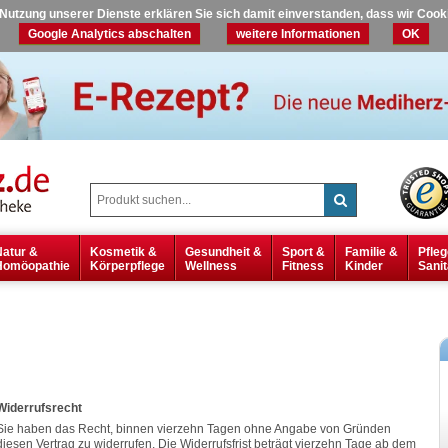
r Nutzung unserer Dienste erklären Sie sich damit einverstanden, dass wir Coo
Google Analytics abschalten
weitere Informationen
OK
Natur &
Kosmetik &
Gesundheit &
Sport &
Familie &
Pfleg
Homöopathie
Körperpflege
Wellness
Fitness
Kinder
Sanit
Widerrufsrecht
Sie haben das Recht, binnen vierzehn Tagen ohne Angabe von Gründen
diesen Vertrag zu widerrufen. Die Widerrufsfrist beträgt vierzehn Tage ab dem