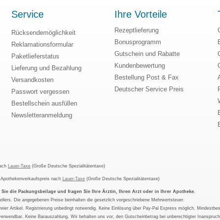
Service
Ihre Vorteile
Rezeptlieferung
Rücksendemöglichkeit
Bonusprogramm
Reklamationsformular
Gutschein und Rabatte
Paketlieferstatus
Kundenbewertung
Lieferung und Bezahlung
Bestellung Post & Fax
Versandkosten
Deutscher Service Preis
Passwort vergessen
Bestellschein ausfüllen
Newsletteranmeldung
nach
Lauer-Taxe
(Große Deutsche Spezialitätentaxe)
m Apothekenverkaufspreis nach
Lauer-Taxe
(Große Deutsche Spezialitätentaxe)
ie die Packungsbeilage und fragen Sie Ihre Ärztin, Ihren Arzt oder in Ihrer Apotheke.
ellers. Die angegebenen Preise beinhalten die gesetzlich vorgeschriebene Mehrwertsteuer.
tfreier Artikel. Registrierung unbedingt notwendig. Keine Einlösung über Pay-Pal Express möglich. Mindestbes
verwendbar. Keine Barauszahlung. Wir behalten uns vor, den Gutscheinbetrag bei unberechtigter Inanspruc