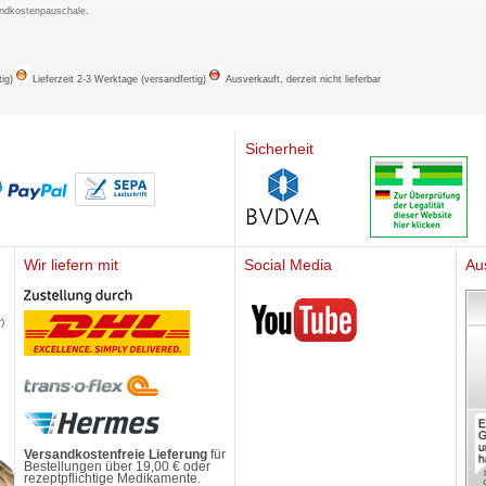
ndkostenpauschale
.
tig)
Lieferzeit 2-3 Werktage (versandfertig)
Ausverkauft, derzeit nicht lieferbar
Sicherheit
Wir liefern mit
Social Media
Au
Mediherz
)
Versandkostenfreie Lieferung
für
Bestellungen über 19,00 € oder
rezeptpflichtige Medikamente.