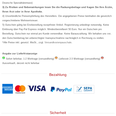
Deutsche Spezialitätentaxe)
Formoline
3) Zu Risiken und Nebenwirkungen lesen Sie die Packungsbeilage und fragen Sie Ihre Ärztin,
Ihren Arzt oder in Ihrer Apotheke.
Wick
4) Unverbindliche Preisempfehlung des Herstellers. Die angegebenen Preise beinhalten die gesetzlich
Eucerin
vorgeschriebene Mehrwertsteuer.
5) Gutschein gültig bei Erstbestellung rezeptfreier Artikel. Registrierung unbedingt notwendig. Keine
Basica
Einlösung über Pay-Pal Express möglich. Mindestbestellwert 50 Euro. Nur ein Gutschein pro
Bestellung. Gutschein nur einmal pro Kunde verwendbar. Keine Barauszahlung. Wir behalten uns vor,
den Gutscheinbetrag bei unberechtigter Inanspruchnahme nachträglich in Rechnung zu stellen.
*Alle Preise inkl. gesetzl. MwSt., zzgl.
Versandkostenpauschale
.
Angabe zur Lieferfristanzeige
Sofort lieferbar, 1-2 Werktage (versandfertig)
Lieferzeit 2-3 Werktage (versandfertig)
Ausverkauft, derzeit nicht lieferbar
Bezahlung
Sicherheit