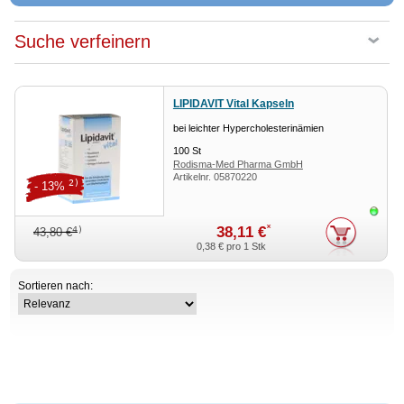
Suche verfeinern
LIPIDAVIT Vital Kapseln
bei leichter Hypercholesterinämien
100
St
Rodisma-Med Pharma GmbH
Artikelnr.
05870220
2)
- 13%
Sofor
*
38,11 €
4)
43,80 €
0,38 €
pro 1 Stk
Sortieren nach: