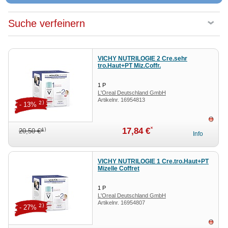
Suche verfeinern
VICHY NUTRILOGIE 2 Cre.sehr
tro.Haut+PT Miz.Coffr.
1
P
L'Oreal Deutschland GmbH
Artikelnr.
16954813
Geschäftsbereich VICHY
2)
- 13%
ausv
*
17,84 €
4)
20,50 €
Info
VICHY NUTRILOGIE 1 Cre.tro.Haut+PT
Mizelle Coffret
1
P
L'Oreal Deutschland GmbH
Artikelnr.
16954807
Geschäftsbereich VICHY
2)
- 27%
ausv