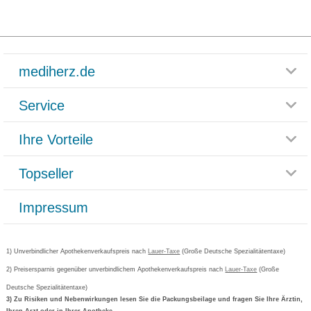
mediherz.de
Service
Glossar
Themenwelten
Ihre Vorteile
Rücksendemöglichkeit
Häufig gestellte Fragen
Reklamationsformular
Impressum
Topseller
Rezeptlieferung
Paketlieferstatus
Datenschutz
Bonusprogramm
Lieferung und Bezahlung
Widerrufsbelehrung
Impressum
Grippostad
Gutschein und Rabatte
Versandkosten
AGB
Bepanthen
Kundenbewertung
Passwort vergessen
Barrierefreiheitserklärung
Cetirizin
Bestellung Post & Fax
Bestellschein ausfüllen
1) Unverbindlicher Apothekenverkaufspreis nach
Cookie-Einstellungen
Lauer-Taxe
(Große Deutsche Spezialitätentaxe)
Orthomol
Deutscher Service Preis
Newsletteranmeldung
2) Preisersparnis gegenüber unverbindlichem Apothekenverkaufspreis nach
Vertrag widerrufen
Lauer-Taxe
(Große
Aspirin
Deutsche Spezialitätentaxe)
Formoline
3) Zu Risiken und Nebenwirkungen lesen Sie die Packungsbeilage und fragen Sie Ihre Ärztin,
Ihren Arzt oder in Ihrer Apotheke.