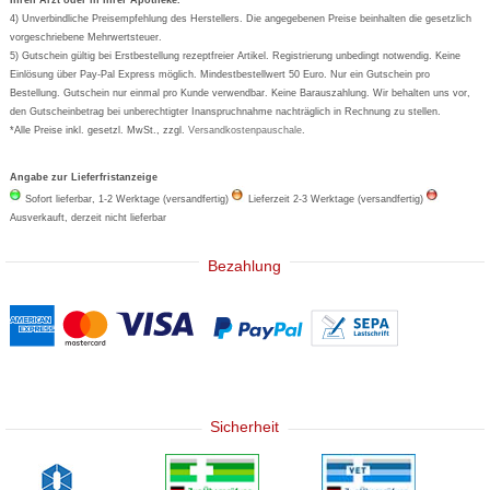
Wick
4) Unverbindliche Preisempfehlung des Herstellers. Die angegebenen Preise beinhalten die gesetzlich
Eucerin
vorgeschriebene Mehrwertsteuer.
5) Gutschein gültig bei Erstbestellung rezeptfreier Artikel. Registrierung unbedingt notwendig. Keine
Basica
Einlösung über Pay-Pal Express möglich. Mindestbestellwert 50 Euro. Nur ein Gutschein pro
Bestellung. Gutschein nur einmal pro Kunde verwendbar. Keine Barauszahlung. Wir behalten uns vor,
den Gutscheinbetrag bei unberechtigter Inanspruchnahme nachträglich in Rechnung zu stellen.
*Alle Preise inkl. gesetzl. MwSt., zzgl.
Versandkostenpauschale
.
Angabe zur Lieferfristanzeige
Sofort lieferbar, 1-2 Werktage (versandfertig)
Lieferzeit 2-3 Werktage (versandfertig)
Ausverkauft, derzeit nicht lieferbar
Bezahlung
Sicherheit