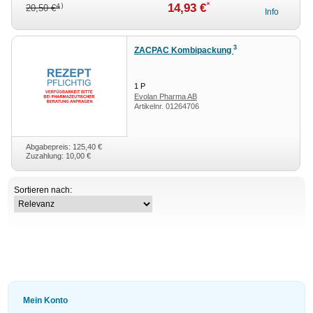
*
14,93 €
4)
20,50 €
Info
3
ZACPAC Kombipackung
1
P
Evolan Pharma AB
Artikelnr.
01264706
Abgabepreis: 125,40 €
Zuzahlung: 10,00 €
Sortieren nach:
Mein Konto