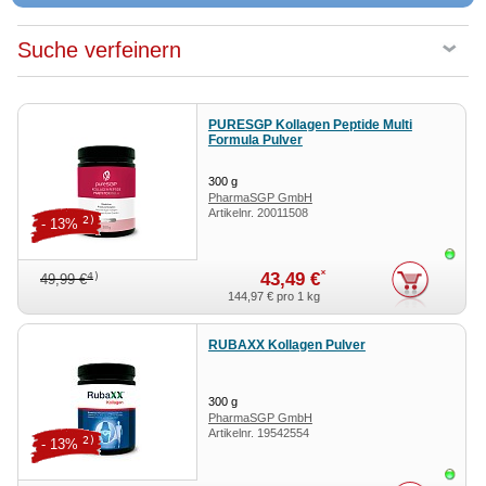
Suche verfeinern
PURESGP Kollagen Peptide Multi
Formula Pulver
300
g
PharmaSGP GmbH
Artikelnr.
20011508
2)
- 13%
Sofor
*
43,49 €
4)
49,99 €
144,97 €
pro 1 kg
RUBAXX Kollagen Pulver
300
g
PharmaSGP GmbH
Artikelnr.
19542554
2)
- 13%
Sofor