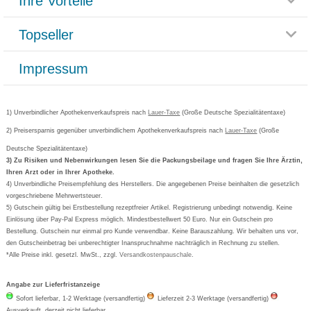
Ihre Vorteile
Rücksendemöglichkeit
Häufig gestellte Fragen
Reklamationsformular
Impressum
Topseller
Rezeptlieferung
Paketlieferstatus
Datenschutz
Bonusprogramm
Lieferung und Bezahlung
Widerrufsbelehrung
Impressum
Grippostad
Gutschein und Rabatte
Versandkosten
AGB
Bepanthen
Kundenbewertung
Passwort vergessen
Barrierefreiheitserklärung
Cetirizin
Bestellung Post & Fax
Bestellschein ausfüllen
1) Unverbindlicher Apothekenverkaufspreis nach
Cookie-Einstellungen
Lauer-Taxe
(Große Deutsche Spezialitätentaxe)
Orthomol
Deutscher Service Preis
Newsletteranmeldung
2) Preisersparnis gegenüber unverbindlichem Apothekenverkaufspreis nach
Vertrag widerrufen
Lauer-Taxe
(Große
Aspirin
Deutsche Spezialitätentaxe)
Formoline
3) Zu Risiken und Nebenwirkungen lesen Sie die Packungsbeilage und fragen Sie Ihre Ärztin,
Ihren Arzt oder in Ihrer Apotheke.
Wick
4) Unverbindliche Preisempfehlung des Herstellers. Die angegebenen Preise beinhalten die gesetzlich
Eucerin
vorgeschriebene Mehrwertsteuer.
5) Gutschein gültig bei Erstbestellung rezeptfreier Artikel. Registrierung unbedingt notwendig. Keine
Basica
Einlösung über Pay-Pal Express möglich. Mindestbestellwert 50 Euro. Nur ein Gutschein pro
Bestellung. Gutschein nur einmal pro Kunde verwendbar. Keine Barauszahlung. Wir behalten uns vor,
den Gutscheinbetrag bei unberechtigter Inanspruchnahme nachträglich in Rechnung zu stellen.
*Alle Preise inkl. gesetzl. MwSt., zzgl.
Versandkostenpauschale
.
Angabe zur Lieferfristanzeige
Sofort lieferbar, 1-2 Werktage (versandfertig)
Lieferzeit 2-3 Werktage (versandfertig)
Ausverkauft, derzeit nicht lieferbar