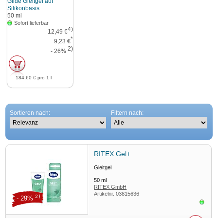
Glide Gleitgel auf
Silikonbasis
50
ml
Sofort lieferbar
4)
12,49 €
*
9,23 €
2)
- 26%
184,60 €
pro 1 l
Sortieren nach:
Filtern nach:
RITEX Gel+
Gleitgel
50
ml
RITEX GmbH
Artikelnr.
03815636
2)
- 29%
Sofor