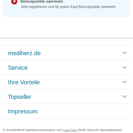
Bonuspunkte sammeln
Jetzt registrieren und für jeden Kauf Bonuspunkte sammeln
mediherz.de
Service
Glossar
Themenwelten
Ihre Vorteile
Rücksendemöglichkeit
Häufig gestellte Fragen
Reklamationsformular
Impressum
Topseller
Rezeptlieferung
Paketlieferstatus
Datenschutz
Bonusprogramm
Lieferung und Bezahlung
Widerrufsbelehrung
Impressum
Grippostad
Gutschein und Rabatte
Versandkosten
AGB
Bepanthen
Kundenbewertung
Passwort vergessen
Barrierefreiheitserklärung
Cetirizin
Bestellung Post & Fax
Bestellschein ausfüllen
1) Unverbindlicher Apothekenverkaufspreis nach
Cookie-Einstellungen
Lauer-Taxe
(Große Deutsche Spezialitätentaxe)