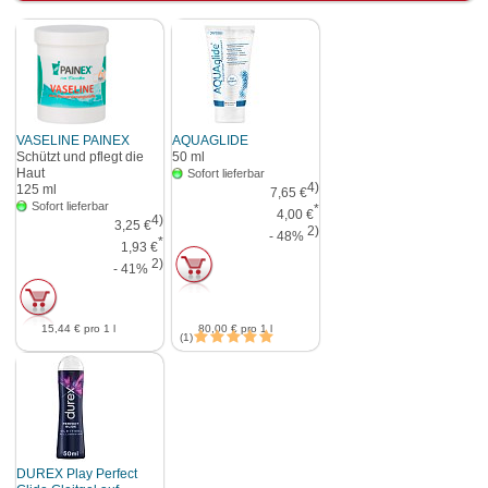
VASELINE PAINEX
AQUAGLIDE
Schützt und pflegt die
50
ml
Haut
Sofort lieferbar
4)
125
ml
7,65 €
Sofort lieferbar
*
4,00 €
4)
3,25 €
2)
- 48%
*
1,93 €
2)
- 41%
15,44 €
pro 1 l
80,00 €
pro 1 l
1
DUREX Play Perfect