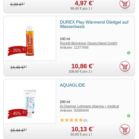
4,97 €
*
4)
6,99 €
99,40 €
pro 1 l
DUREX Play Wärmend Gleitgel auf
Wasserbasis
100
ml
Reckitt Benckiser Deutschland GmbH
Artikelnr.
11377848
2)
- 25%
Sofor
10,86 €
*
4)
14,49 €
108,60 €
pro 1 l
AQUAGLIDE
200
ml
Dr.Dagmar Lohmann pharma + medical
Artikelnr.
00980949
GmbH
2)
- 45%
Sofor
1
10,13 €
*
4)
18,44 €
50,65 €
pro 1 l