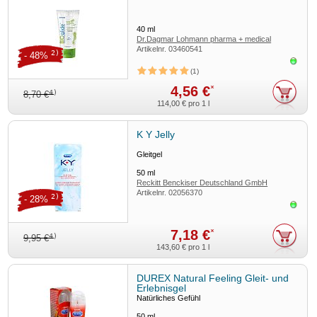
40
ml
Dr.Dagmar Lohmann pharma + medical
Artikelnr.
03460541
GmbH
2)
- 48%
Sofor
1
4,56 €
*
4)
8,70 €
114,00 €
pro 1 l
K Y Jelly
Gleitgel
50
ml
Reckitt Benckiser Deutschland GmbH
Artikelnr.
02056370
2)
- 28%
Sofor
7,18 €
*
4)
9,95 €
143,60 €
pro 1 l
DUREX Natural Feeling Gleit- und
Erlebnisgel
Natürliches Gefühl
50
ml