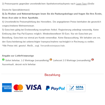
Orthomol
Deutscher Service Preis
Newsletteranmeldung
2) Preisersparnis gegenüber unverbindlichem Apothekenverkaufspreis nach
Vertrag widerrufen
Lauer-Taxe
(Große
Aspirin
Deutsche Spezialitätentaxe)
Formoline
3) Zu Risiken und Nebenwirkungen lesen Sie die Packungsbeilage und fragen Sie Ihre Ärztin,
Ihren Arzt oder in Ihrer Apotheke.
Wick
4) Unverbindliche Preisempfehlung des Herstellers. Die angegebenen Preise beinhalten die gesetzlich
Eucerin
vorgeschriebene Mehrwertsteuer.
5) Gutschein gültig bei Erstbestellung rezeptfreier Artikel. Registrierung unbedingt notwendig. Keine
Basica
Einlösung über Pay-Pal Express möglich. Mindestbestellwert 50 Euro. Nur ein Gutschein pro
Bestellung. Gutschein nur einmal pro Kunde verwendbar. Keine Barauszahlung. Wir behalten uns vor,
den Gutscheinbetrag bei unberechtigter Inanspruchnahme nachträglich in Rechnung zu stellen.
*Alle Preise inkl. gesetzl. MwSt., zzgl.
Versandkostenpauschale
.
Angabe zur Lieferfristanzeige
Sofort lieferbar, 1-2 Werktage (versandfertig)
Lieferzeit 2-3 Werktage (versandfertig)
Ausverkauft, derzeit nicht lieferbar
Bezahlung