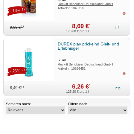
Reckitt Benckiser Deutschland GmbH
Artikelnr.
10407116
2)
- 13%
ausv
8,69 €
*
4)
9,99 €
Info
173,80 €
pro 1 l
DUREX play prickelnd Gleit- und
Erlebnisgel
50
ml
Reckitt Benckiser Deutschland GmbH
Artikelnr.
10826451
2)
- 26%
ausv
6,26 €
*
4)
8,49 €
Info
125,20 €
pro 1 l
Sortieren nach:
Filtern nach: