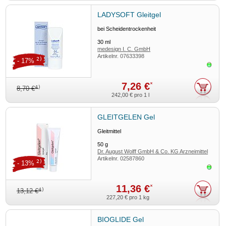
LADYSOFT Gleitgel
bei Scheidentrockenheit
30
ml
medesign I. C. GmbH
Artikelnr.
07633398
2)
- 17%
Sofor
7,26 €
*
4)
8,70 €
242,00 €
pro 1 l
GLEITGELEN Gel
Gleitmittel
50
g
Dr. August Wolff GmbH & Co. KG Arzneimittel
Artikelnr.
02587860
2)
- 13%
Sofor
11,36 €
*
4)
13,12 €
227,20 €
pro 1 kg
BIOGLIDE Gel