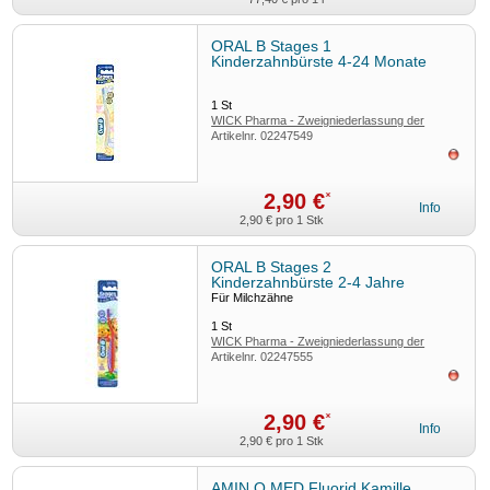
ORAL B Stages 1
Kinderzahnbürste 4-24 Monate
1
St
WICK Pharma - Zweigniederlassung der
Artikelnr.
02247549
Procter & Gamble GmbH
ausv
2,90 €
*
Info
2,90 €
pro 1 Stk
ORAL B Stages 2
Kinderzahnbürste 2-4 Jahre
Für Milchzähne
1
St
WICK Pharma - Zweigniederlassung der
Artikelnr.
02247555
Procter & Gamble GmbH
ausv
2,90 €
*
Info
2,90 €
pro 1 Stk
AMIN O MED Fluorid Kamille