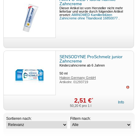
Zahncreme
Dieser Artikel ist vom Hersteller nicht mehr
lieferbar und wurde durch folgenden Artikel
ersetzt:
AMINOMED Kamillenblüten
Zahncreme ohne Titandioxid 16850077
.
SENSODYNE ProSchmelz junior
Zahncreme
Kinderzahncreme ab 6 Jahren
50
ml
Haleon Germany GmbH
Artikelnr.
01293719
ausv
2,51 €
*
Info
50,20 €
pro 1 l
Sortieren nach:
Filtern nach: