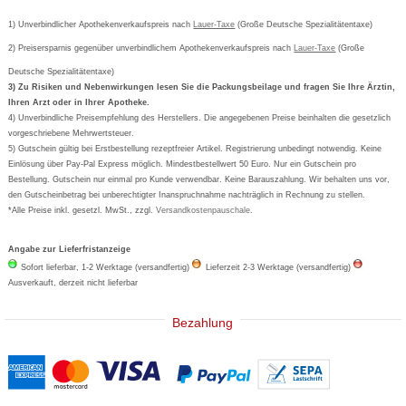
Passwort vergessen
Barrierefreiheitserklärung
Cetirizin
Bestellung Post & Fax
Bestellschein ausfüllen
1) Unverbindlicher Apothekenverkaufspreis nach
Cookie-Einstellungen
Lauer-Taxe
(Große Deutsche Spezialitätentaxe)
Orthomol
Deutscher Service Preis
Newsletteranmeldung
2) Preisersparnis gegenüber unverbindlichem Apothekenverkaufspreis nach
Vertrag widerrufen
Lauer-Taxe
(Große
Aspirin
Deutsche Spezialitätentaxe)
Formoline
3) Zu Risiken und Nebenwirkungen lesen Sie die Packungsbeilage und fragen Sie Ihre Ärztin,
Ihren Arzt oder in Ihrer Apotheke.
Wick
4) Unverbindliche Preisempfehlung des Herstellers. Die angegebenen Preise beinhalten die gesetzlich
Eucerin
vorgeschriebene Mehrwertsteuer.
5) Gutschein gültig bei Erstbestellung rezeptfreier Artikel. Registrierung unbedingt notwendig. Keine
Basica
Einlösung über Pay-Pal Express möglich. Mindestbestellwert 50 Euro. Nur ein Gutschein pro
Bestellung. Gutschein nur einmal pro Kunde verwendbar. Keine Barauszahlung. Wir behalten uns vor,
den Gutscheinbetrag bei unberechtigter Inanspruchnahme nachträglich in Rechnung zu stellen.
*Alle Preise inkl. gesetzl. MwSt., zzgl.
Versandkostenpauschale
.
Angabe zur Lieferfristanzeige
Sofort lieferbar, 1-2 Werktage (versandfertig)
Lieferzeit 2-3 Werktage (versandfertig)
Ausverkauft, derzeit nicht lieferbar
Bezahlung