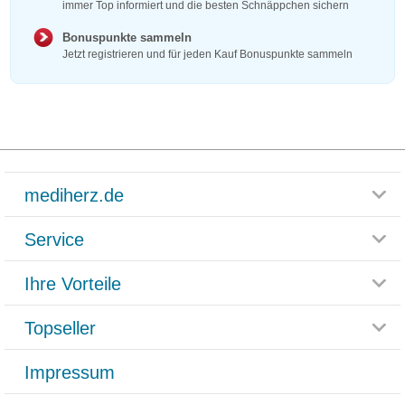
immer Top informiert und die besten Schnäppchen sichern
Bonuspunkte sammeln
Jetzt registrieren und für jeden Kauf Bonuspunkte sammeln
mediherz.de
Service
Glossar
Themenwelten
Ihre Vorteile
Rücksendemöglichkeit
Häufig gestellte Fragen
Reklamationsformular
Impressum
Topseller
Rezeptlieferung
Paketlieferstatus
Datenschutz
Bonusprogramm
Lieferung und Bezahlung
Widerrufsbelehrung
Impressum
Grippostad
Gutschein und Rabatte
Versandkosten
AGB
Bepanthen
Kundenbewertung