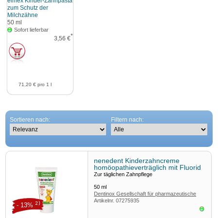
elmex Kinder-Zahnpasta
zum Schutz der
Milchzähne
50
ml
Sofort lieferbar
*
3,56 €
71,20 €
pro 1 l
Sortieren nach:
Filtern nach:
nenedent Kinderzahncreme
homöopathieverträglich mit Fluorid
Zur täglichen Zahnpflege
50
ml
Dentinox Gesellschaft für pharmazeutische
Artikelnr.
07275935
Präparate
2)
- 13%
Sofor