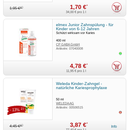
1,70 €
*
4)
1,95 €
34,00 €
pro 1 l
elmex Junior Zahnspülung - für
Kinder von 6-12 Jahren
Schützt wirksam vor Karies
400
ml
CP GABA GmbH
Artikelnr.
07040008
Sofor
4,78 €
*
11,95 €
pro 1 l
Weleda Kinder-Zahngel -
natürliche Kariesprophylaxe
50
ml
WELEDA AG
Artikelnr.
00506515
2)
- 13%
ausv
3,87 €
*
4)
4,45 €
Info
77,40 €
pro 1 l