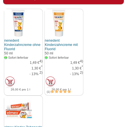
nenedent
nenedent
Kinderzahncreme ohne
Kinderzahncreme mit
Fluorid
Fluorid
50
ml
50
ml
Sofort lieferbar
Sofort lieferbar
4)
4)
1,49 €
1,49 €
*
*
1,30 €
1,30 €
2)
2)
- 13%
- 13%
26,00 €
pro 1 l
26,00 €
pro 1 l
1