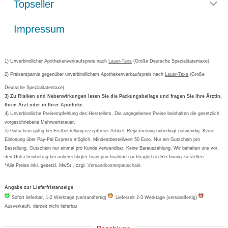
Topseller
Rezeptlieferung
Paketlieferstatus
Datenschutz
Bonusprogramm
Lieferung und Bezahlung
Widerrufsbelehrung
Impressum
Grippostad
Gutschein und Rabatte
Versandkosten
AGB
Bepanthen
Kundenbewertung
Passwort vergessen
Barrierefreiheitserklärung
Cetirizin
Bestellung Post & Fax
Bestellschein ausfüllen
1) Unverbindlicher Apothekenverkaufspreis nach
Cookie-Einstellungen
Lauer-Taxe
(Große Deutsche Spezialitätentaxe)
Orthomol
Deutscher Service Preis
Newsletteranmeldung
2) Preisersparnis gegenüber unverbindlichem Apothekenverkaufspreis nach
Vertrag widerrufen
Lauer-Taxe
(Große
Aspirin
Deutsche Spezialitätentaxe)
Formoline
3) Zu Risiken und Nebenwirkungen lesen Sie die Packungsbeilage und fragen Sie Ihre Ärztin,
Ihren Arzt oder in Ihrer Apotheke.
Wick
4) Unverbindliche Preisempfehlung des Herstellers. Die angegebenen Preise beinhalten die gesetzlich
Eucerin
vorgeschriebene Mehrwertsteuer.
5) Gutschein gültig bei Erstbestellung rezeptfreier Artikel. Registrierung unbedingt notwendig. Keine
Basica
Einlösung über Pay-Pal Express möglich. Mindestbestellwert 50 Euro. Nur ein Gutschein pro
Bestellung. Gutschein nur einmal pro Kunde verwendbar. Keine Barauszahlung. Wir behalten uns vor,
den Gutscheinbetrag bei unberechtigter Inanspruchnahme nachträglich in Rechnung zu stellen.
*Alle Preise inkl. gesetzl. MwSt., zzgl.
Versandkostenpauschale
.
Angabe zur Lieferfristanzeige
Sofort lieferbar, 1-2 Werktage (versandfertig)
Lieferzeit 2-3 Werktage (versandfertig)
Ausverkauft, derzeit nicht lieferbar