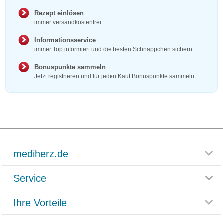
Rezept einlösen
immer versandkostenfrei
Informationsservice
immer Top informiert und die besten Schnäppchen sichern
Bonuspunkte sammeln
Jetzt registrieren und für jeden Kauf Bonuspunkte sammeln
mediherz.de
Service
Glossar
Themenwelten
Ihre Vorteile
Rücksendemöglichkeit
Häufig gestellte Fragen
Reklamationsformular
Impressum