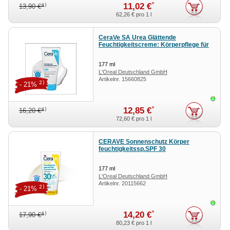
*
11,02 €
4)
13,90 €
62,26 €
pro 1 l
CeraVe SA Urea Glättende
Feuchtigkeitscreme: Körperpflege für
trockene, raue und unebene Haut
177
ml
L'Oreal Deutschland GmbH
Artikelnr.
15660825
Geschäftsbereich CeraVe
2)
- 21%
Sofor
*
12,85 €
4)
16,20 €
72,60 €
pro 1 l
CERAVE Sonnenschutz Körper
feuchtigkeitssp.SPF 30
177
ml
L'Oreal Deutschland GmbH
Artikelnr.
20115662
Geschäftsbereich CeraVe
2)
- 21%
Sofor
*
14,20 €
4)
17,90 €
80,23 €
pro 1 l