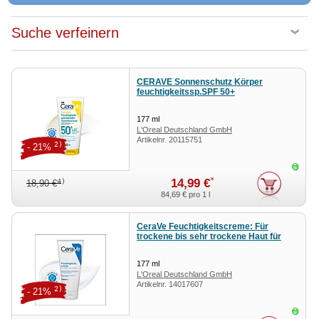
Suche verfeinern
CERAVE Sonnenschutz Körper
feuchtigkeitssp.SPF 50+
177
ml
L'Oreal Deutschland GmbH
Artikelnr.
20115751
Geschäftsbereich CeraVe
2)
- 21%
Sofor
*
14,99 €
4)
18,90 €
84,69 €
pro 1 l
CeraVe Feuchtigkeitscreme: Für
trockene bis sehr trockene Haut für
Gesicht und Körper
177
ml
L'Oreal Deutschland GmbH
Artikelnr.
14017607
Geschäftsbereich CeraVe
2)
- 21%
Sofor