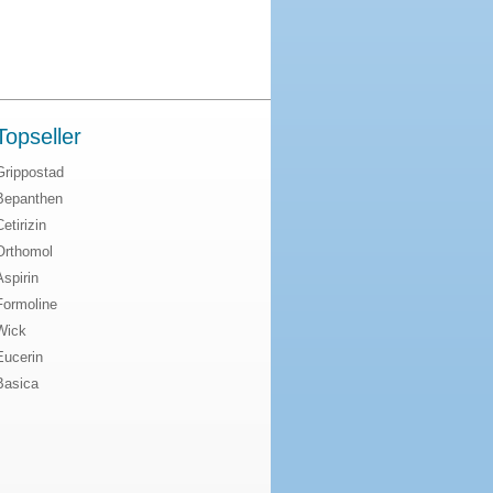
Topseller
Grippostad
Bepanthen
Cetirizin
Orthomol
Aspirin
Formoline
Wick
Eucerin
Basica