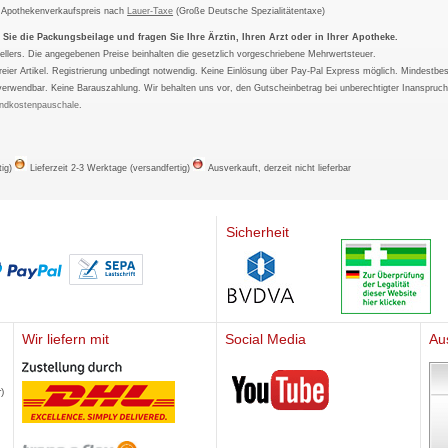
m Apothekenverkaufspreis nach
Lauer-Taxe
(Große Deutsche Spezialitätentaxe)
ie die Packungsbeilage und fragen Sie Ihre Ärztin, Ihren Arzt oder in Ihrer Apotheke.
ellers. Die angegebenen Preise beinhalten die gesetzlich vorgeschriebene Mehrwertsteuer.
tfreier Artikel. Registrierung unbedingt notwendig. Keine Einlösung über Pay-Pal Express möglich. Mindestbes
verwendbar. Keine Barauszahlung. Wir behalten uns vor, den Gutscheinbetrag bei unberechtigter Inanspruc
ndkostenpauschale
.
tig)
Lieferzeit 2-3 Werktage (versandfertig)
Ausverkauft, derzeit nicht lieferbar
Sicherheit
Wir liefern mit
Social Media
Au
Mediherz
)