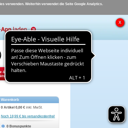
kies verwenden. Weiterhin verwendet die Seite Google Analytics.
Hilfe
Kontakt
e &
Diabetes
Tier
ätsbedarf
Warenkorb
0 Artikel
0,00 €
inkl. MwSt.
Noch 18,99 € bis versandkostenfrei!
0 Bonuspunkte