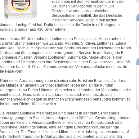
zusammen mit dem Fernsehsender n-tv den
Deutschen Servicepreis in Berlin. Die
Gewinner wurden aus zahlreichen
Servicestudien ermittelt, die das Deutsche
Institut für Servicequalität in den letzten
Monaten durchgeführt hat. Dafür bestimmten die Tester in elf Kategorien
jeweils die Sieger aus 430 Unternehmen.
Vertreter aus 39 Unternehmen durften einen Preis mit nach Hause nehmen.
Darunter Branchenriesen wie Zalando, Airberlin, S. Oliver, Lufthansa, Edeka
oder Ikea. Doch auch Spezialisten wie Starbucks oder der Netzbetreiber Kabel
Deutschland überzeugten mit hervorragendem Service. In der Kategorie E-
Commerce mussten Versandapotheken, Büromärkte, Mode-Shops, Ticket
Händler und Partnerbörsen ihre Servicequalität unter Beweis stellen. Unter 65
Anbietern hatten S. Oliver, Zalando sowie die Versandapotheke mediherz.de
die Nase vorn.
„Über diese Auszeichnung freue ich mich sehr. Es ist ein Beweis dafür, dass
alle Mitarbeiter unseren Servicegedanken leben und an die Kunden
weitergeben“, so Dieter Hümmer, Apotheker und Inhaber der Versandapotheke
mediherz.de. „Ganz stolz bin ich darauf, dass sich mediherz.de auch im
branchenvergleich gegen so manchen Branchenriesen behaupten konnte“, so
der Inhaber Dieter Hümmer weiter.
Die Versandapotheke mediherz.de ging bereits in der dem Servicepreis
vorausgegangenen Studie „Versandapotheken 2011“ als Gesamtsieger hervor.
Dabei punktete die Versandapotheke im telefonischen Kontakt durch eine
kostenfreie Beratungshotline, eine sehr gute Erreichbarkeit und geringe
Wartezeiten. Die Freundlichkeit der Mitarbeiter viel dabei ganz besonders auf.
Schriftliche Anfragen per E-Mail wurden zügig, kompetent und vollständig