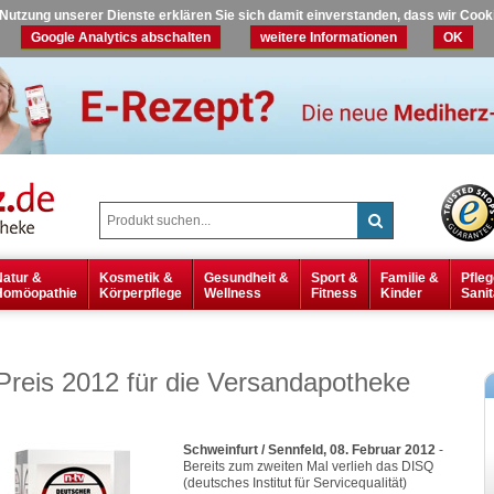
r Nutzung unserer Dienste erklären Sie sich damit einverstanden, dass wir Coo
Google Analytics abschalten
weitere Informationen
OK
Natur &
Kosmetik &
Gesundheit &
Sport &
Familie &
Pfleg
Homöopathie
Körperpflege
Wellness
Fitness
Kinder
Sanit
Preis 2012 für die Versandapotheke
Schweinfurt / Sennfeld, 08. Februar 2012
-
Bereits zum zweiten Mal verlieh das DISQ
(deutsches Institut für Servicequalität)