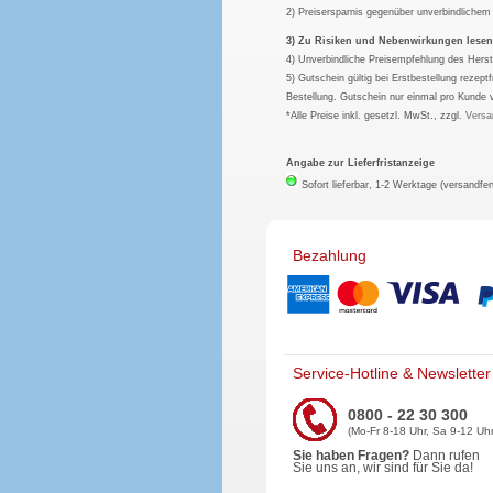
2) Preisersparnis gegenüber unverbindliche
3) Zu Risiken und Nebenwirkungen lesen S
4) Unverbindliche Preisempfehlung des Herst
5) Gutschein gültig bei Erstbestellung rezep
Bestellung. Gutschein nur einmal pro Kunde 
*Alle Preise inkl. gesetzl. MwSt., zzgl.
Versa
Angabe zur Lieferfristanzeige
Sofort lieferbar, 1-2 Werktage (versandfer
Bezahlung
Service-Hotline & Newsletter
0800 - 22 30 300
(Mo-Fr 8-18 Uhr, Sa 9-12 Uhr
Sie haben Fragen?
Dann rufen
Sie uns an, wir sind für Sie da!