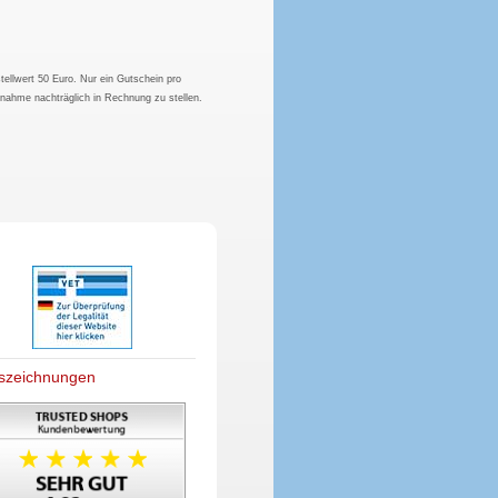
tellwert 50 Euro. Nur ein Gutschein pro
hnahme nachträglich in Rechnung zu stellen.
szeichnungen