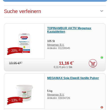
Suche verfeinern
TOPINAMBUR AKTIV Megamax
Kautabletten
105
St
Megamax B.V.
Artikelnr.
01226545
2)
- 20%
Sofor
*
11,16 €
4)
13,95 €
0,11 €
pro 1 Stk
MEGAMAX Soja Eiweiß Vanille Pulver
5
kg
Megamax B.V.
Artikelnr.
03034726
2)
- 13%
ausv