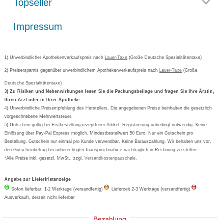
Topseller
Rezeptlieferung
Paketlieferstatus
Datenschutz
Bonusprogramm
Lieferung und Bezahlung
Widerrufsbelehrung
Impressum
Grippostad
Gutschein und Rabatte
Versandkosten
AGB
Bepanthen
Kundenbewertung
Passwort vergessen
Barrierefreiheitserklärung
Cetirizin
Bestellung Post & Fax
Bestellschein ausfüllen
1) Unverbindlicher Apothekenverkaufspreis nach
Cookie-Einstellungen
Lauer-Taxe
(Große Deutsche Spezialitätentaxe)
Orthomol
Deutscher Service Preis
Newsletteranmeldung
2) Preisersparnis gegenüber unverbindlichem Apothekenverkaufspreis nach
Vertrag widerrufen
Lauer-Taxe
(Große
Aspirin
Deutsche Spezialitätentaxe)
Formoline
3) Zu Risiken und Nebenwirkungen lesen Sie die Packungsbeilage und fragen Sie Ihre Ärztin,
Ihren Arzt oder in Ihrer Apotheke.
Wick
4) Unverbindliche Preisempfehlung des Herstellers. Die angegebenen Preise beinhalten die gesetzlich
Eucerin
vorgeschriebene Mehrwertsteuer.
5) Gutschein gültig bei Erstbestellung rezeptfreier Artikel. Registrierung unbedingt notwendig. Keine
Basica
Einlösung über Pay-Pal Express möglich. Mindestbestellwert 50 Euro. Nur ein Gutschein pro
Bestellung. Gutschein nur einmal pro Kunde verwendbar. Keine Barauszahlung. Wir behalten uns vor,
den Gutscheinbetrag bei unberechtigter Inanspruchnahme nachträglich in Rechnung zu stellen.
*Alle Preise inkl. gesetzl. MwSt., zzgl.
Versandkostenpauschale
.
Angabe zur Lieferfristanzeige
Sofort lieferbar, 1-2 Werktage (versandfertig)
Lieferzeit 2-3 Werktage (versandfertig)
Ausverkauft, derzeit nicht lieferbar
Bezahlung