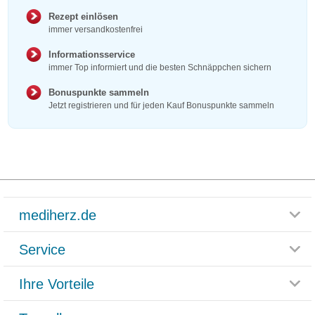
Rezept einlösen
immer versandkostenfrei
Informationsservice
immer Top informiert und die besten Schnäppchen sichern
Bonuspunkte sammeln
Jetzt registrieren und für jeden Kauf Bonuspunkte sammeln
mediherz.de
Service
Glossar
Themenwelten
Ihre Vorteile
Rücksendemöglichkeit
Häufig gestellte Fragen
Reklamationsformular
Impressum