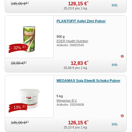
*
126,15 €
4)
145,00 €
Info
25,23 €
pro 1 kg
PLANTOFIT Apfel Zimt Pulver
500
g
EDER Health Nutrition
Artikelnr.
06802545
2)
- 32%
ausv
*
12,83 €
4)
18,99 €
Info
25,66 €
pro 1 kg
MEGAMAX Soja Eiweiß Schoko Pulver
5
kg
Megamax B.V.
Artikelnr.
03034608
2)
- 13%
ausv
*
126,15 €
4)
145,00 €
Info
25,23 €
pro 1 kg