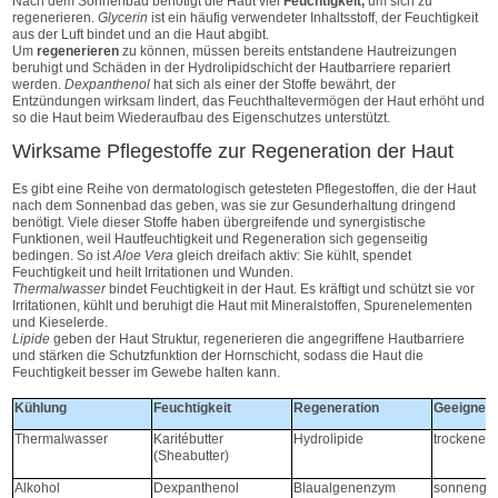
Nach dem Sonnenbad benötigt die Haut viel
Feuchtigkeit,
um sich zu
regenerieren.
Glycerin
ist ein häufig verwendeter Inhaltsstoff, der Feuchtigkeit
aus der Luft bindet und an die Haut abgibt.
Um
regenerieren
zu können, müssen bereits entstandene Hautreizungen
beruhigt und Schäden in der Hydrolipidschicht der Hautbarriere repariert
werden.
Dexpanthenol
hat sich als einer der Stoffe bewährt, der
Entzündungen wirksam lindert, das Feuchthaltevermögen der Haut erhöht und
so die Haut beim Wiederaufbau des Eigenschutzes unterstützt.
Wirksame Pflegestoffe zur Regeneration der Haut
Es gibt eine Reihe von dermatologisch getesteten Pflegestoffen, die der Haut
nach dem Sonnenbad das geben, was sie zur Gesunderhaltung dringend
benötigt. Viele dieser Stoffe haben übergreifende und synergistische
Funktionen, weil Hautfeuchtigkeit und Regeneration sich gegenseitig
bedingen. So ist
Aloe Vera
gleich dreifach aktiv: Sie kühlt, spendet
Feuchtigkeit und heilt Irritationen und Wunden.
Thermalwasser
bindet Feuchtigkeit in der Haut. Es kräftigt und schützt sie vor
Irritationen, kühlt und beruhigt die Haut mit Mineralstoffen, Spurenelementen
und Kieselerde.
Lipide
geben der Haut Struktur, regenerieren die angegriffene Hautbarriere
und stärken die Schutzfunktion der Hornschicht, sodass die Haut die
Feuchtigkeit besser im Gewebe halten kann.
Kühlung
Feuchtigkeit
Regeneration
Geeignet 
Thermalwasser
Karitébutter
Hydrolipide
trockene 
(Sheabutter)
Alkohol
Dexpanthenol
Blaualgenenzym
sonnenges