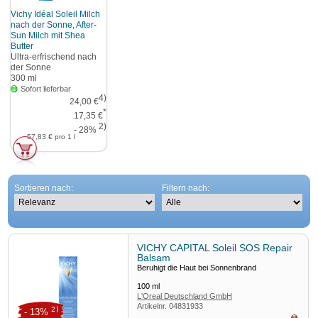
Vichy Idéal Soleil Milch
nach der Sonne, After-
Sun Milch mit Shea
Butter
Ultra-erfrischend nach
der Sonne
300
ml
Sofort lieferbar
4)
24,00 €
*
17,35 €
2)
- 28%
57,83 €
pro 1 l
Sortieren nach:
Filtern nach:
VICHY CAPITAL Soleil SOS Repair
Balsam
Beruhigt die Haut bei Sonnenbrand
100
ml
L'Oreal Deutschland GmbH
Artikelnr.
04831933
Geschäftsbereich VICHY
2)
- 13%