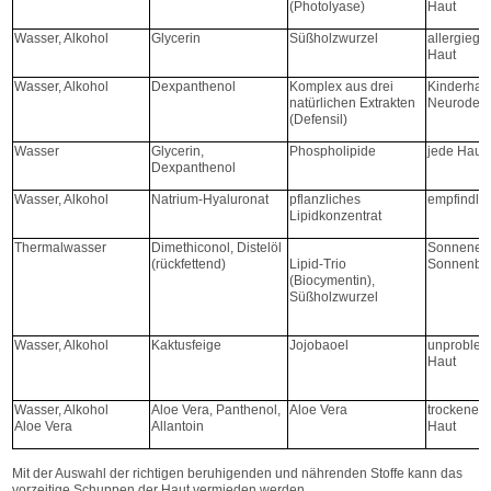
(Photolyase)
Haut
Wasser, Alkohol
Glycerin
Süßholzwurzel
allergiege
Haut
Wasser, Alkohol
Dexpanthenol
Komplex aus drei
Kinderhaut
natürlichen Extrakten
Neuroderm
(Defensil)
Wasser
Glycerin,
Phospholipide
jede Haut
Dexpanthenol
Wasser, Alkohol
Natrium-Hyaluronat
pflanzliches
empfindli
Lipidkonzentrat
Thermalwasser
Dimethiconol, Distelöl
Sonnener
(rückfettend)
Lipid-Trio
Sonnenbr
(Biocymentin),
Süßholzwurzel
Wasser, Alkohol
Kaktusfeige
Jojobaoel
unproblem
Haut
Wasser, Alkohol
Aloe Vera, Panthenol,
Aloe Vera
trockene u
Aloe Vera
Allantoin
Haut
Mit der Auswahl der richtigen beruhigenden und nährenden Stoffe kann das
vorzeitige Schuppen der Haut vermieden werden.