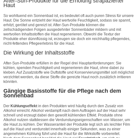
After-Sun-Produkte für die Erholung strapazierter
Haut
So wohltuend ein Sonnenbad ist, es bedeutet oft auch puren Stress für unsere
Haut. Die Sonne entzieht der Haut wertvolle Feuchtigkeit, sodass sie spannt,
erhitzt, gerötet und gereizt ist. After-Sun-Produkte können die
zellschädigenden Folgen ausgedehnter Sonnenbäder mildern und mit
wertvollen Inhaltsstoffen die Haut regenerieren. Obwohl die Textur der
Produkte eher dünnflüssig ist, erzeugen sie doch ein reichhaltig pflegendes,
nicht-fettendes Pflegeerlebnis für die Haut.
Die Wirkung der Inhaltsstoffe
After-Sun-Produkte erfüllen in der Regel drei Hauptanforderungen: Sie
kühlen, spenden Feuchtigkeit und regenerieren die Haut, ohne dabei zu
kleben. Auf Zusatzstoffe wie Duftstoffe und Konservierungsmittel soll möglichst
verzichtet werden, da diese Stoffe die gereizte Haut noch zusätzlich irritieren
könnten.
Gängige Basisstoffe für die Pflege nach dem
Sonnenbad
Der
Kühlungseffekt
in den Produkten wird häufig durch den Zusatz von
Alkohol
erreicht. Alkohol verdampft nach dem Auftragen auf der Haut sehr
schnell und erzeugt dabei den gewollt kühlenden Effekt. Produkte ohne
Alkohol nutzen stattdessen die Verdunstungseigenschaften von
Wasser
, um
die Haut zu kühlen. Der Wasseranteil der Produkte legt sich als leichter Film
auf die Haut und verdunstet innerhalb einiger Sekunden, was zu einer
angenehmen Kühlung führt und die Haut für die Wirkstoffe vorbereitet.