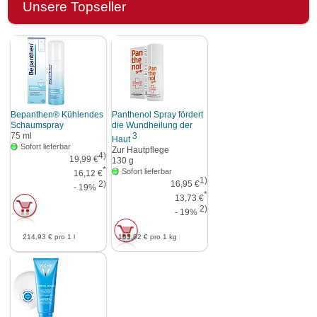
Unsere Topseller
Bepanthen® Kühlendes
Panthenol Spray fördert
Schaumspray
die Wundheilung der
75
ml
3
Haut
Sofort lieferbar
Zur Hautpflege
4)
19,99 €
130
g
*
Sofort lieferbar
16,12 €
1)
2)
16,95 €
- 19%
*
13,73 €
2)
- 19%
214,93 €
pro 1 l
105,62 €
pro 1 kg