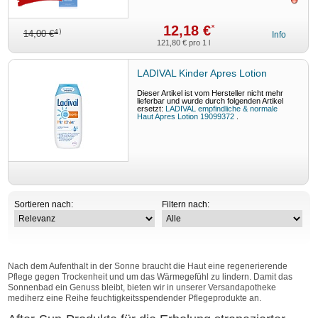
ausv
12,18 €
*
4)
14,00 €
Info
121,80 €
pro 1 l
LADIVAL Kinder Apres Lotion
Dieser Artikel ist vom Hersteller nicht mehr
lieferbar und wurde durch folgenden Artikel
ersetzt:
LADIVAL empfindliche & normale
Haut Apres Lotion 19099372
.
Sortieren nach:
Filtern nach:
Nach dem Aufenthalt in der Sonne braucht die Haut eine regenerierende
Pflege gegen Trockenheit und um das Wärmegefühl zu lindern. Damit das
Sonnenbad ein Genuss bleibt, bieten wir in unserer Versandapotheke
mediherz eine Reihe feuchtigkeitsspendender Pflegeprodukte an.