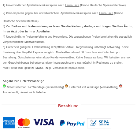
Cetirizin
Bestellung Post & Fax
Bestellschein ausfüllen
1) Unverbindlicher Apothekenverkaufspreis nach
Cookie-Einstellungen
Lauer-Taxe
(Große Deutsche Spezialitätentaxe)
Orthomol
Deutscher Service Preis
Newsletteranmeldung
2) Preisersparnis gegenüber unverbindlichem Apothekenverkaufspreis nach
Vertrag widerrufen
Lauer-Taxe
(Große
Aspirin
Deutsche Spezialitätentaxe)
Formoline
3) Zu Risiken und Nebenwirkungen lesen Sie die Packungsbeilage und fragen Sie Ihre Ärztin,
Ihren Arzt oder in Ihrer Apotheke.
Wick
4) Unverbindliche Preisempfehlung des Herstellers. Die angegebenen Preise beinhalten die gesetzlich
Eucerin
vorgeschriebene Mehrwertsteuer.
5) Gutschein gültig bei Erstbestellung rezeptfreier Artikel. Registrierung unbedingt notwendig. Keine
Basica
Einlösung über Pay-Pal Express möglich. Mindestbestellwert 50 Euro. Nur ein Gutschein pro
Bestellung. Gutschein nur einmal pro Kunde verwendbar. Keine Barauszahlung. Wir behalten uns vor,
den Gutscheinbetrag bei unberechtigter Inanspruchnahme nachträglich in Rechnung zu stellen.
*Alle Preise inkl. gesetzl. MwSt., zzgl.
Versandkostenpauschale
.
Angabe zur Lieferfristanzeige
Sofort lieferbar, 1-2 Werktage (versandfertig)
Lieferzeit 2-3 Werktage (versandfertig)
Ausverkauft, derzeit nicht lieferbar
Bezahlung