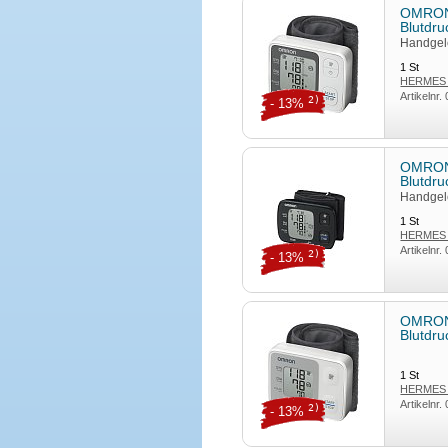
OMRON
Blutdr
Handgel
1
St
HERMES A
Artikelnr.
2)
- 13%
OMRON
Blutdr
Handgel
1
St
HERMES A
Artikelnr.
2)
- 13%
OMRON
Blutdru
1
St
HERMES A
Artikelnr.
2)
- 13%