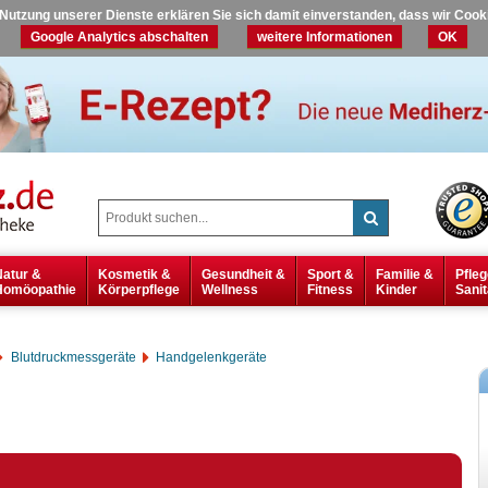
r Nutzung unserer Dienste erklären Sie sich damit einverstanden, dass wir Coo
Google Analytics abschalten
weitere Informationen
OK
Natur &
Kosmetik &
Gesundheit &
Sport &
Familie &
Pfleg
Homöopathie
Körperpflege
Wellness
Fitness
Kinder
Sanit
Blutdruckmessgeräte
Handgelenkgeräte