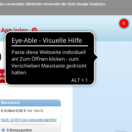
kies verwenden. Weiterhin verwendet die Seite Google Analytics.
Hilfe
Kontakt
e &
Diabetes
Tier
ätsbedarf
Warenkorb
0 Artikel
0,00 €
inkl. MwSt.
Noch 18,99 € bis versandkostenfrei!
0 Bonuspunkte