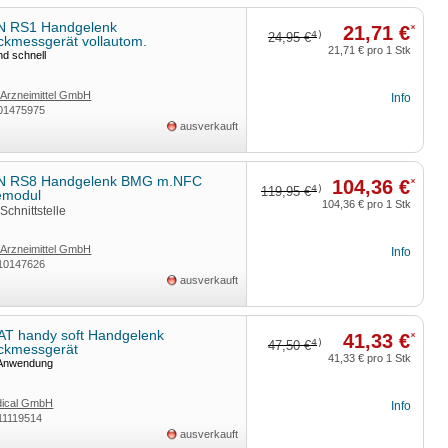
 RS1 Handgelenk
21,71 €
*
4)
24,95 €
ckmessgerät vollautom.
21,71 €
pro 1 Stk
nd schnell
rzneimittel GmbH
Info
01475975
ausverkauft
 RS8 Handgelenk BMG m.NFC
104,36 €
*
4)
119,95 €
emodul
104,36 €
pro 1 Stk
Schnittstelle
rzneimittel GmbH
Info
10147626
ausverkauft
T handy soft Handgelenk
41,33 €
*
4)
47,50 €
uckmessgerät
41,33 €
pro 1 Stk
 Anwendung
ical GmbH
Info
11119514
ausverkauft