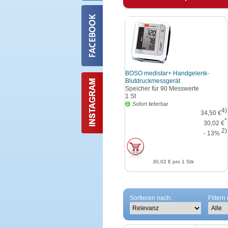
BOSO medistar+ Handgelenk-
Blutdruckmessgerät
Speicher für 90 Messwerte
1
St
Sofort lieferbar
4)
34,50 €
*
30,02 €
2)
- 13%
30,02 €
pro 1 Stk
Sortieren nach:
Filtern