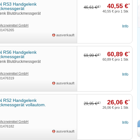
 RS3 Handgelenk
40,55 €
*
4)
46,61 €
uckmessgerät
40,55 €
pro 1 Stk
enk Blutdruckmessgerät
rzneimittel GmbH
Info
01476265
ausverkauft
 RS6 Handgelenk
60,89 €
*
4)
69,99 €
uckmessgerät
60,89 €
pro 1 Stk
enk Blutdruckmessgerät
rzneimittel GmbH
Info
01476319
ausverkauft
 RS2 Handgelenk
26,06 €
*
4)
29,95 €
ckmessgerät vollautom.
26,06 €
pro 1 Stk
rzneimittel GmbH
Info
01476182
ausverkauft