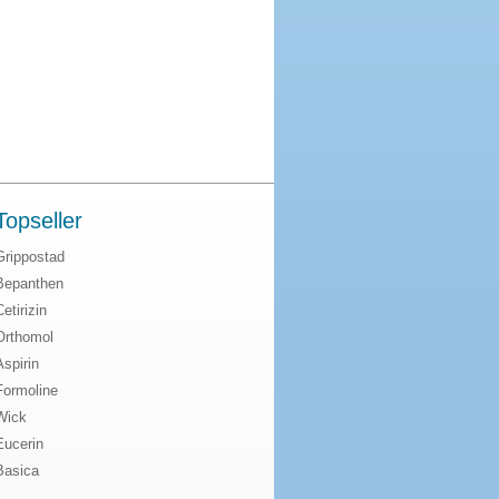
Topseller
Grippostad
Bepanthen
Cetirizin
Orthomol
Aspirin
Formoline
Wick
Eucerin
Basica