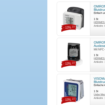
OMRON
Blutdru
Einfach u
1
St
HERMES A
Artikelnr.
2)
- 13%
OMRON
Ausles
Mit NFC-
1
St
HERMES A
Artikelnr.
2)
- 13%
VISOMA
Blutdr
Einfache
1
St
Uebe Med
Artikelnr.
2)
- 13%