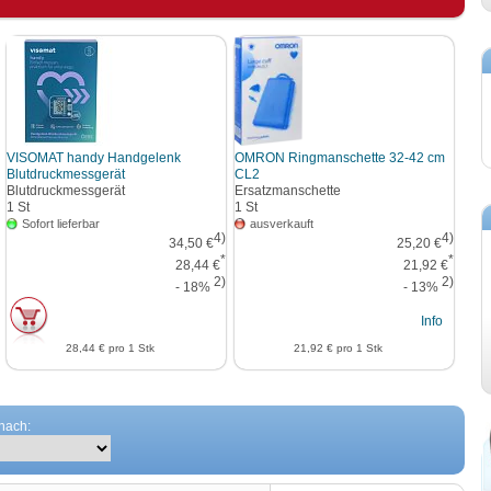
VISOMAT handy Handgelenk
OMRON Ringmanschette 32-42 cm
Blutdruckmessgerät
CL2
Blutdruckmessgerät
Ersatzmanschette
1
St
1
St
Sofort lieferbar
ausverkauft
4)
4)
34,50 €
25,20 €
*
*
28,44 €
21,92 €
2)
2)
- 18%
- 13%
Info
28,44 €
pro 1 Stk
21,92 €
pro 1 Stk
 nach: