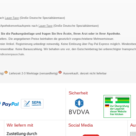
nach
Lauer-Taxe
(Große Deutsche Spezialitätentaxe)
m Apothekenverkaufspreis nach
Lauer-Taxe
(Große Deutsche Spezialitätentaxe)
ie die Packungsbeilage und fragen Sie Ihre Ärztin, Ihren Arzt oder in Ihrer Apotheke.
ellers. Die angegebenen Preise beinhalten die gesetzlich vorgeschriebene Mehrwertsteuer.
tfreier Artikel. Registrierung unbedingt notwendig. Keine Einlösung über Pay-Pal Express möglich. Mindestbes
verwendbar. Keine Barauszahlung. Wir behalten uns vor, den Gutscheinbetrag bei unberechtigter Inanspruc
ndkostenpauschale
.
tig)
Lieferzeit 2-3 Werktage (versandfertig)
Ausverkauft, derzeit nicht lieferbar
Sicherheit
Wir liefern mit
Social Media
Au
Mediherz