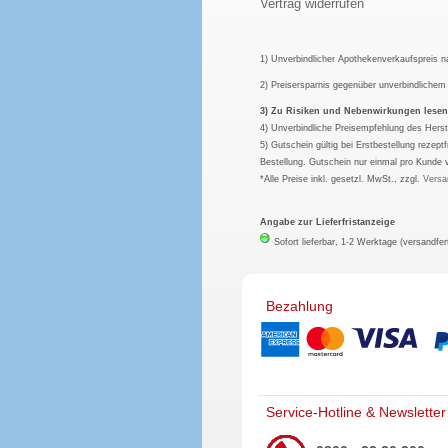
Vertrag widerrufen
1) Unverbindlicher Apothekenverkaufspreis 
2) Preisersparnis gegenüber unverbindliche
3) Zu Risiken und Nebenwirkungen lesen S
4) Unverbindliche Preisempfehlung des Herst
5) Gutschein gültig bei Erstbestellung rezep
Bestellung. Gutschein nur einmal pro Kunde 
*Alle Preise inkl. gesetzl. MwSt., zzgl.
Versa
Angabe zur Lieferfristanzeige
Sofort lieferbar, 1-2 Werktage (versandfer
Bezahlung
Service-Hotline & Newsletter