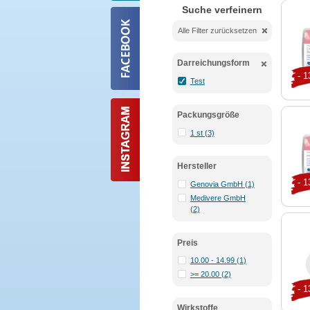
Suche verfeinern
Alle Filter zurücksetzen
Darreichungsform
- 
Test
Packungsgröße
1 st (3)
Hersteller
- 
Genovia GmbH (1)
Medivere GmbH
(2)
Preis
10.00 - 14.99 (1)
>= 20.00 (2)
- 
Wirkstoffe