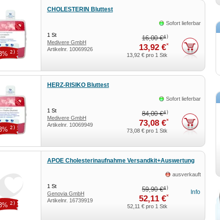
CHOLESTERIN Bluttest
Sofort lieferbar
1
St
4)
16,00 €
Medivere GmbH
*
13,92 €
Artikelnr.
10069926
2)
13%
13,92 €
pro 1 Stk
HERZ-RISIKO Bluttest
Sofort lieferbar
1
St
4)
84,00 €
Medivere GmbH
*
73,08 €
Artikelnr.
10069949
2)
13%
73,08 €
pro 1 Stk
APOE Cholesterinaufnahme Versandkit+Auswertung
ausverkauft
1
St
4)
59,90 €
Info
Genovia GmbH
*
52,11 €
Artikelnr.
16739919
2)
13%
52,11 €
pro 1 Stk