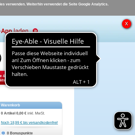
kies verwenden. Weiterhin verwendet die Seite Google Analytics.
Hilfe
Kontakt
e &
Diabetes
Tier
ätsbedarf
Warenkorb
0 Artikel
0,00 €
inkl. MwSt.
Noch 18,99 € bis versandkostenfrei!
0 Bonuspunkte