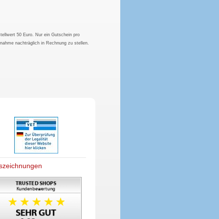
tellwert 50 Euro. Nur ein Gutschein pro
hnahme nachträglich in Rechnung zu stellen.
szeichnungen