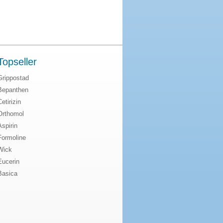
Topseller
Grippostad
Bepanthen
Cetirizin
Orthomol
Aspirin
Formoline
Wick
Eucerin
Basica