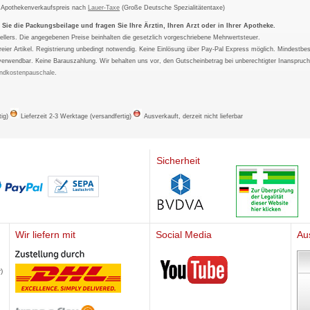
m Apothekenverkaufspreis nach
Lauer-Taxe
(Große Deutsche Spezialitätentaxe)
ie die Packungsbeilage und fragen Sie Ihre Ärztin, Ihren Arzt oder in Ihrer Apotheke.
ellers. Die angegebenen Preise beinhalten die gesetzlich vorgeschriebene Mehrwertsteuer.
tfreier Artikel. Registrierung unbedingt notwendig. Keine Einlösung über Pay-Pal Express möglich. Mindestbes
verwendbar. Keine Barauszahlung. Wir behalten uns vor, den Gutscheinbetrag bei unberechtigter Inanspruc
ndkostenpauschale
.
tig)
Lieferzeit 2-3 Werktage (versandfertig)
Ausverkauft, derzeit nicht lieferbar
Sicherheit
Wir liefern mit
Social Media
Au
Mediherz
)