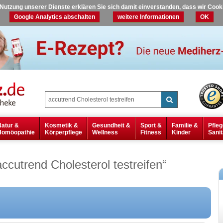
r Nutzung unserer Dienste erklären Sie sich damit einverstanden, dass wir Coo
Google Analytics abschalten
weitere Informationen
OK
Natur &
Kosmetik &
Gesundheit &
Sport &
Familie &
Pfleg
Homöopathie
Körperpflege
Wellness
Fitness
Kinder
Sanit
accutrend Cholesterol testreifen
“