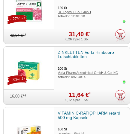
120
St
Dr. Loges + Co. GmbH
Artikelnr.
11101520
2)
- 27%
Sofor
31,40 €
*
4)
42,94 €
0,26 €
pro 1 Stk
ZINKLETTEN Verla Himbeere
Lutschtabletten
100
St
Verla-Pharm Arzneimittel GmbH & Co. KG
Artikelnr.
09704814
2)
- 30%
Sofor
11,64 €
*
4)
16,60 €
0,12 €
pro 1 Stk
VITAMIN C-RATIOPHARM retard
3
500 mg Kapseln
100
St
ratiopharm GmbH