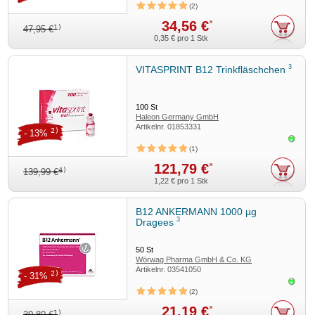
2
34,56 €
*
1)
47,95 €
0,35 €
pro 1 Stk
3
VITASPRINT B12 Trinkfläschchen
100
St
Haleon Germany GmbH
Artikelnr.
01853331
2)
- 13%
Sofor
1
121,79 €
*
4)
139,99 €
1,22 €
pro 1 Stk
B12 ANKERMANN 1000 µg
3
Dragees
50
St
Wörwag Pharma GmbH & Co. KG
Artikelnr.
03541050
2)
- 31%
Sofor
2
21,19 €
*
1)
30,80 €