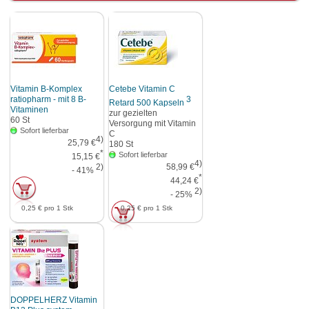
Vitamin B-Komplex
Cetebe Vitamin C
ratiopharm - mit 8 B-
3
Retard 500 Kapseln
Vitaminen
zur gezielten
60
St
Versorgung mit Vitamin
Sofort lieferbar
C
4)
25,79 €
180
St
*
Sofort lieferbar
15,15 €
4)
2)
58,99 €
- 41%
*
44,24 €
2)
- 25%
0,25 €
pro 1 Stk
0,25 €
pro 1 Stk
DOPPELHERZ Vitamin