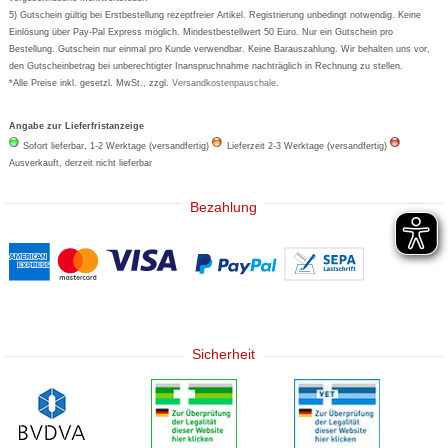
5) Gutschein gültig bei Erstbestellung rezeptfreier Artikel. Registrierung unbedingt notwendig. Keine
Basica
Einlösung über Pay-Pal Express möglich. Mindestbestellwert 50 Euro. Nur ein Gutschein pro
Bestellung. Gutschein nur einmal pro Kunde verwendbar. Keine Barauszahlung. Wir behalten uns vor,
den Gutscheinbetrag bei unberechtigter Inanspruchnahme nachträglich in Rechnung zu stellen.
*Alle Preise inkl. gesetzl. MwSt., zzgl.
Versandkostenpauschale
.
Angabe zur Lieferfristanzeige
Sofort lieferbar, 1-2 Werktage (versandfertig)
Lieferzeit 2-3 Werktage (versandfertig)
Ausverkauft, derzeit nicht lieferbar
Bezahlung
Sicherheit