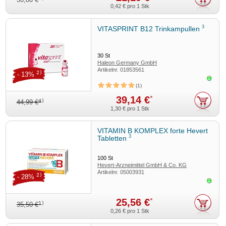
0,42 €
pro 1 Stk
3
VITASPRINT B12 Trinkampullen
30
St
Haleon Germany GmbH
Artikelnr.
01853561
2)
- 13%
Sofor
1
39,14 €
*
4)
44,99 €
1,30 €
pro 1 Stk
VITAMIN B KOMPLEX forte Hevert
3
Tabletten
100
St
Hevert-Arzneimittel GmbH & Co. KG
Artikelnr.
05003931
2)
- 28%
Sofor
25,56 €
*
1)
35,50 €
0,26 €
pro 1 Stk