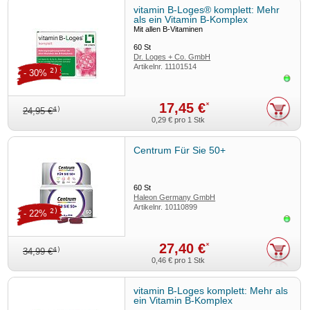
vitamin B-Loges® komplett: Mehr
als ein Vitamin B-Komplex
Mit allen B-Vitaminen
60
St
Dr. Loges + Co. GmbH
Artikelnr.
11101514
2)
- 30%
Sofor
17,45 €
*
4)
24,95 €
0,29 €
pro 1 Stk
Centrum Für Sie 50+
60
St
Haleon Germany GmbH
Artikelnr.
10110899
2)
- 22%
Sofor
27,40 €
*
4)
34,99 €
0,46 €
pro 1 Stk
vitamin B-Loges komplett: Mehr als
ein Vitamin B-Komplex