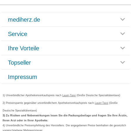
mediherz.de
Service
Glossar
Themenwelten
Ihre Vorteile
Rücksendemöglichkeit
Häufig gestellte Fragen
Reklamationsformular
Impressum
Topseller
Rezeptlieferung
Paketlieferstatus
Datenschutz
Bonusprogramm
Lieferung und Bezahlung
Widerrufsbelehrung
Impressum
Grippostad
Gutschein und Rabatte
Versandkosten
AGB
Bepanthen
Kundenbewertung
Passwort vergessen
Barrierefreiheitserklärung
Cetirizin
Bestellung Post & Fax
Bestellschein ausfüllen
1) Unverbindlicher Apothekenverkaufspreis nach
Cookie-Einstellungen
Lauer-Taxe
(Große Deutsche Spezialitätentaxe)
Orthomol
Deutscher Service Preis
Newsletteranmeldung
2) Preisersparnis gegenüber unverbindlichem Apothekenverkaufspreis nach
Vertrag widerrufen
Lauer-Taxe
(Große
Aspirin
Deutsche Spezialitätentaxe)
Formoline
3) Zu Risiken und Nebenwirkungen lesen Sie die Packungsbeilage und fragen Sie Ihre Ärztin,
Ihren Arzt oder in Ihrer Apotheke.
Wick
4) Unverbindliche Preisempfehlung des Herstellers. Die angegebenen Preise beinhalten die gesetzlich
Eucerin
vorgeschriebene Mehrwertsteuer.