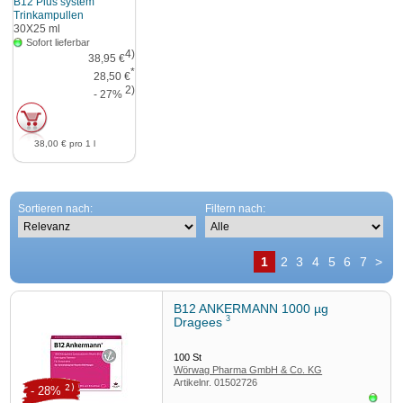
B12 Plus system
Trinkampullen
30X25
ml
Sofort lieferbar
4)
38,95 €
*
28,50 €
2)
- 27%
38,00 €
pro 1 l
Sortieren nach:
Filtern nach:
1
2
3
4
5
6
7
>
B12 ANKERMANN 1000 µg
3
Dragees
100
St
Wörwag Pharma GmbH & Co. KG
Artikelnr.
01502726
2)
- 28%
Sofor