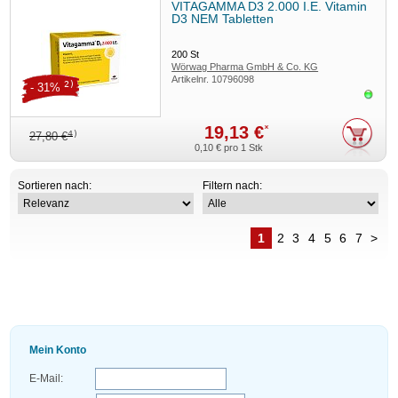
VITAGAMMA D3 2.000 I.E. Vitamin
D3 NEM Tabletten
200
St
Wörwag Pharma GmbH & Co. KG
Artikelnr.
10796098
2)
- 31%
Sofor
19,13 €
*
4)
27,80 €
0,10 €
pro 1 Stk
Sortieren nach:
Filtern nach:
1
2
3
4
5
6
7
>
Mein Konto
E-Mail: