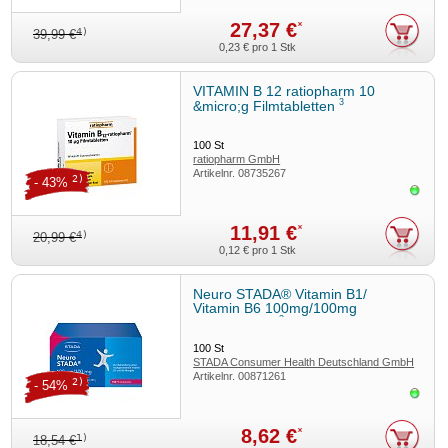
27,37 €
*
4)
39,99 €
0,23 €
pro 1 Stk
VITAMIN B 12 ratiopharm 10
3
&micro;g Filmtabletten
100
St
ratiopharm GmbH
Artikelnr.
08735267
2)
- 43%
Sofor
11,91 €
*
4)
20,99 €
0,12 €
pro 1 Stk
Neuro STADA® Vitamin B1/
Vitamin B6 100mg/100mg
3
Filmtabletten
100
St
STADA Consumer Health Deutschland GmbH
Artikelnr.
00871261
2)
- 54%
Sofor
8,62 €
*
1)
18,54 €