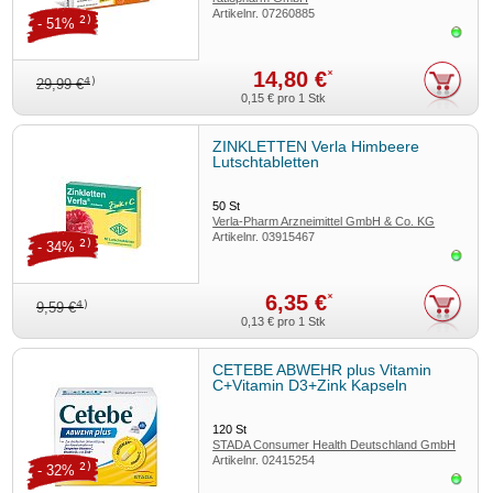
Artikelnr.
07260885
2)
- 51%
Sofor
14,80 €
*
4)
29,99 €
0,15 €
pro 1 Stk
ZINKLETTEN Verla Himbeere
Lutschtabletten
50
St
Verla-Pharm Arzneimittel GmbH & Co. KG
Artikelnr.
03915467
2)
- 34%
Sofor
6,35 €
*
4)
9,59 €
0,13 €
pro 1 Stk
CETEBE ABWEHR plus Vitamin
C+Vitamin D3+Zink Kapseln
120
St
STADA Consumer Health Deutschland GmbH
Artikelnr.
02415254
2)
- 32%
Sofor