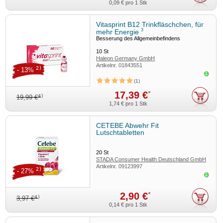
0,09 €
pro 1 Stk
Vitasprint B12 Trinkfläschchen, für
3
mehr Energie
Besserung des Allgemeinbefindens
10
St
Haleon Germany GmbH
Artikelnr.
01843551
2)
- 13%
Sofor
1
17,39 €
*
4)
19,99 €
1,74 €
pro 1 Stk
CETEBE Abwehr Fit
Lutschtabletten
20
St
STADA Consumer Health Deutschland GmbH
Artikelnr.
09123997
2)
- 27%
Sofor
2,90 €
*
4)
3,97 €
0,14 €
pro 1 Stk