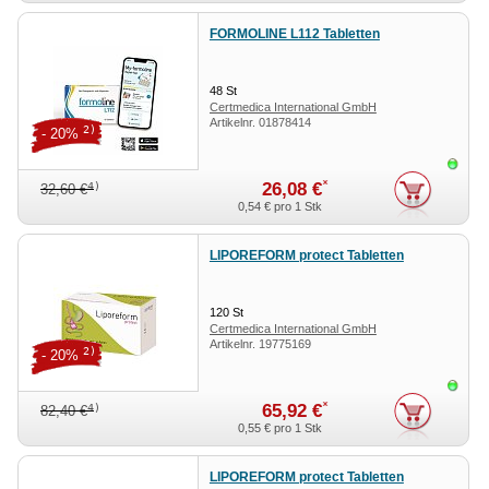
FORMOLINE L112 Tabletten
48
St
Certmedica International GmbH
Artikelnr.
01878414
2)
- 20%
Sofor
*
26,08 €
4)
32,60 €
0,54 €
pro 1 Stk
LIPOREFORM protect Tabletten
120
St
Certmedica International GmbH
Artikelnr.
19775169
2)
- 20%
Sofor
*
65,92 €
4)
82,40 €
0,55 €
pro 1 Stk
LIPOREFORM protect Tabletten