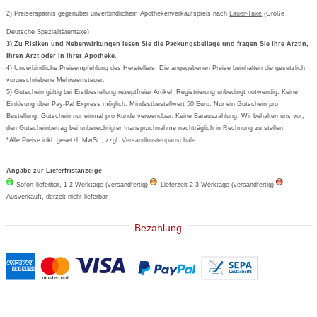
Orthomol
Deutscher Service Preis
Newsletteranmeldung
2) Preisersparnis gegenüber unverbindlichem Apothekenverkaufspreis nach
Vertrag widerrufen
Lauer-Taxe
(Große
Aspirin
Deutsche Spezialitätentaxe)
Formoline
3) Zu Risiken und Nebenwirkungen lesen Sie die Packungsbeilage und fragen Sie Ihre Ärztin,
Ihren Arzt oder in Ihrer Apotheke.
Wick
4) Unverbindliche Preisempfehlung des Herstellers. Die angegebenen Preise beinhalten die gesetzlich
Eucerin
vorgeschriebene Mehrwertsteuer.
5) Gutschein gültig bei Erstbestellung rezeptfreier Artikel. Registrierung unbedingt notwendig. Keine
Basica
Einlösung über Pay-Pal Express möglich. Mindestbestellwert 50 Euro. Nur ein Gutschein pro
Bestellung. Gutschein nur einmal pro Kunde verwendbar. Keine Barauszahlung. Wir behalten uns vor,
den Gutscheinbetrag bei unberechtigter Inanspruchnahme nachträglich in Rechnung zu stellen.
*Alle Preise inkl. gesetzl. MwSt., zzgl.
Versandkostenpauschale
.
Angabe zur Lieferfristanzeige
Sofort lieferbar, 1-2 Werktage (versandfertig)
Lieferzeit 2-3 Werktage (versandfertig)
Ausverkauft, derzeit nicht lieferbar
Bezahlung