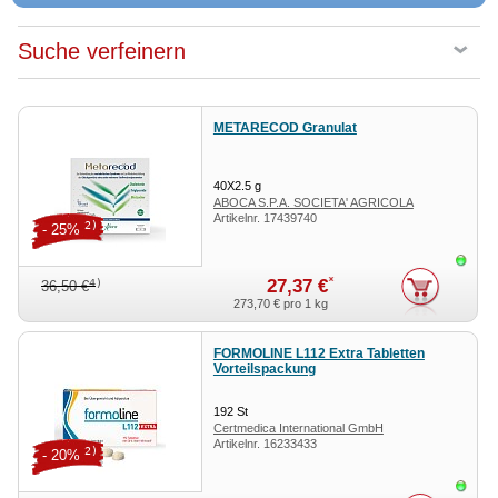
Suche verfeinern
METARECOD Granulat
40X2.5
g
ABOCA S.P.A. SOCIETA' AGRICOLA
Artikelnr.
17439740
2)
- 25%
Sofor
*
27,37 €
4)
36,50 €
273,70 €
pro 1 kg
FORMOLINE L112 Extra Tabletten
Vorteilspackung
192
St
Certmedica International GmbH
Artikelnr.
16233433
2)
- 20%
Sofor