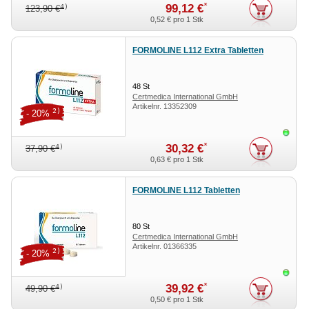
*
99,12 €
4)
123,90 €
0,52 €
pro 1 Stk
FORMOLINE L112 Extra Tabletten
48
St
Certmedica International GmbH
Artikelnr.
13352309
2)
- 20%
Sofor
*
30,32 €
4)
37,90 €
0,63 €
pro 1 Stk
FORMOLINE L112 Tabletten
80
St
Certmedica International GmbH
Artikelnr.
01366335
2)
- 20%
Sofor
*
39,92 €
4)
49,90 €
0,50 €
pro 1 Stk