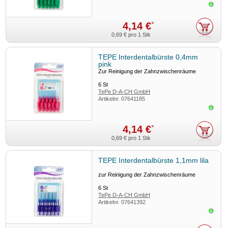
Sofor
4,14 €
*
0,69 €
pro 1 Stk
TEPE Interdentalbürste 0,4mm
pink
Zur Reinigung der Zahnzwischenräume
6
St
TePe D-A-CH GmbH
Artikelnr.
07641185
Sofor
4,14 €
*
0,69 €
pro 1 Stk
TEPE Interdentalbürste 1,1mm lila
zur Reinigung der Zahnzwischenräume
6
St
TePe D-A-CH GmbH
Artikelnr.
07641392
Sofor