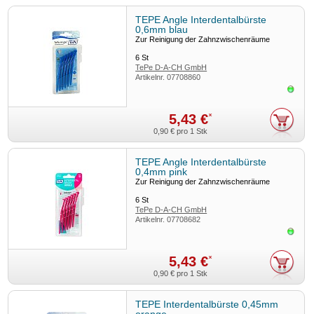
TEPE Angle Interdentalbürste
0,6mm blau
Zur Reinigung der Zahnzwischenräume
6
St
TePe D-A-CH GmbH
Artikelnr.
07708860
Sofor
5,43 €
*
0,90 €
pro 1 Stk
TEPE Angle Interdentalbürste
0,4mm pink
Zur Reinigung der Zahnzwischenräume
6
St
TePe D-A-CH GmbH
Artikelnr.
07708682
Sofor
5,43 €
*
0,90 €
pro 1 Stk
TEPE Interdentalbürste 0,45mm
orange