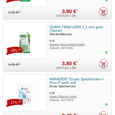
Sofor
3,80 €
*
4)
5,35 €
0,63 €
pro 1 Stk
GUM® TRAV-LER® 1,1 mm grün
(Tanne)
Interdentalbürsten
6
St
Sunstar Deutschland GmbH
Artikelnr.
09714391
2)
- 29%
Sofor
3,80 €
*
4)
5,35 €
0,63 €
pro 1 Stk
MIRADENT Ersatz Spitzbürsten I-
Prox P weiß soft
Ersatz Spitzbuersten
4
St
Hager Pharma GmbH
Artikelnr.
02172478
2)
- 17%
Sofor
*