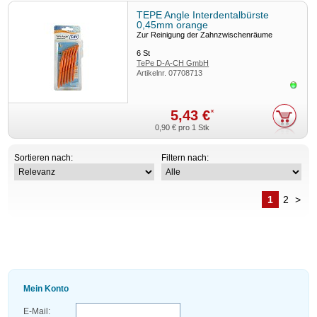
TEPE Angle Interdentalbürste
0,45mm orange
Zur Reinigung der Zahnzwischenräume
6
St
TePe D-A-CH GmbH
Artikelnr.
07708713
Sofor
5,43 €
*
0,90 €
pro 1 Stk
Sortieren nach:
Filtern nach:
1
2
>
Mein Konto
E-Mail: