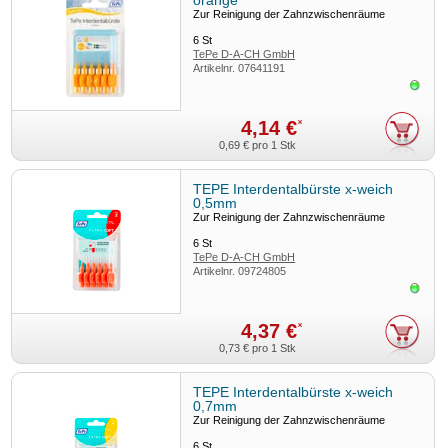
Zur Reinigung der Zahnzwischenräume
6
St
TePe D-A-CH GmbH
Artikelnr.
07641191
Sofor
4,14 €
*
0,69 €
pro 1 Stk
TEPE Interdentalbürste x-weich
0,5mm
Zur Reinigung der Zahnzwischenräume
6
St
TePe D-A-CH GmbH
Artikelnr.
09724805
Sofor
4,37 €
*
0,73 €
pro 1 Stk
TEPE Interdentalbürste x-weich
0,7mm
Zur Reinigung der Zahnzwischenräume
6
St