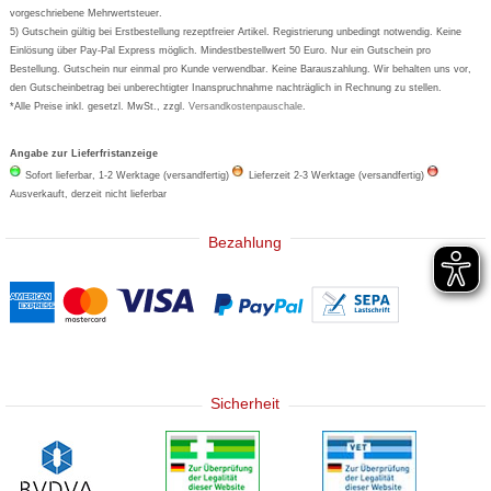
Eucerin
vorgeschriebene Mehrwertsteuer.
5) Gutschein gültig bei Erstbestellung rezeptfreier Artikel. Registrierung unbedingt notwendig. Keine
Basica
Einlösung über Pay-Pal Express möglich. Mindestbestellwert 50 Euro. Nur ein Gutschein pro
Bestellung. Gutschein nur einmal pro Kunde verwendbar. Keine Barauszahlung. Wir behalten uns vor,
den Gutscheinbetrag bei unberechtigter Inanspruchnahme nachträglich in Rechnung zu stellen.
*Alle Preise inkl. gesetzl. MwSt., zzgl.
Versandkostenpauschale
.
Angabe zur Lieferfristanzeige
Sofort lieferbar, 1-2 Werktage (versandfertig)
Lieferzeit 2-3 Werktage (versandfertig)
Ausverkauft, derzeit nicht lieferbar
Bezahlung
Sicherheit