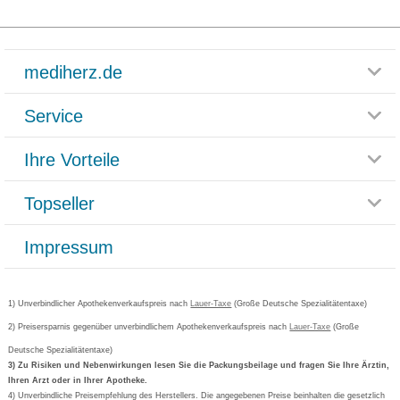
mediherz.de
Service
Glossar
Themenwelten
Ihre Vorteile
Rücksendemöglichkeit
Häufig gestellte Fragen
Reklamationsformular
Impressum
Topseller
Rezeptlieferung
Paketlieferstatus
Datenschutz
Bonusprogramm
Lieferung und Bezahlung
Widerrufsbelehrung
Impressum
Grippostad
Gutschein und Rabatte
Versandkosten
AGB
Bepanthen
Kundenbewertung
Passwort vergessen
Barrierefreiheitserklärung
Cetirizin
Bestellung Post & Fax
Bestellschein ausfüllen
1) Unverbindlicher Apothekenverkaufspreis nach
Cookie-Einstellungen
Lauer-Taxe
(Große Deutsche Spezialitätentaxe)
Orthomol
Deutscher Service Preis
Newsletteranmeldung
2) Preisersparnis gegenüber unverbindlichem Apothekenverkaufspreis nach
Vertrag widerrufen
Lauer-Taxe
(Große
Aspirin
Deutsche Spezialitätentaxe)
Formoline
3) Zu Risiken und Nebenwirkungen lesen Sie die Packungsbeilage und fragen Sie Ihre Ärztin,
Ihren Arzt oder in Ihrer Apotheke.
Wick
4) Unverbindliche Preisempfehlung des Herstellers. Die angegebenen Preise beinhalten die gesetzlich