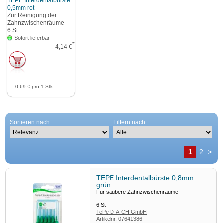
TEPE Interdentalbürste
0,5mm rot
Zur Reinigung der
Zahnzwischenräume
6
St
Sofort lieferbar
*
4,14 €
0,69 €
pro 1 Stk
Sortieren nach:
Filtern nach:
1
2
>
TEPE Interdentalbürste 0,8mm
grün
Für saubere Zahnzwischenräume
6
St
TePe D-A-CH GmbH
Artikelnr.
07641386