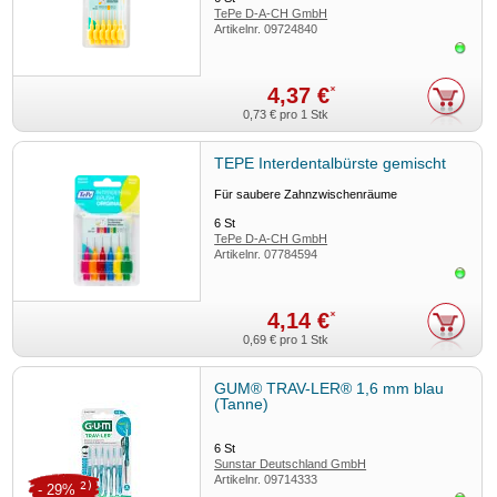
TePe D-A-CH GmbH
Artikelnr.
09724840
Sofor
4,37 €
*
0,73 €
pro 1 Stk
TEPE Interdentalbürste gemischt
Für saubere Zahnzwischenräume
6
St
TePe D-A-CH GmbH
Artikelnr.
07784594
Sofor
4,14 €
*
0,69 €
pro 1 Stk
GUM® TRAV-LER® 1,6 mm blau
(Tanne)
6
St
Sunstar Deutschland GmbH
Artikelnr.
09714333
2)
- 29%