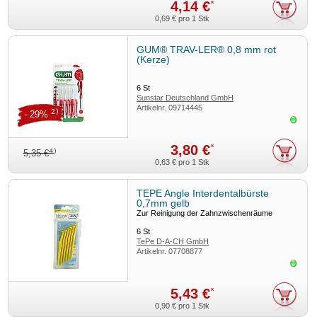
4,14 €
*
0,69 €
pro 1 Stk
GUM® TRAV-LER® 0,8 mm rot
(Kerze)
6
St
Sunstar Deutschland GmbH
Artikelnr.
09714445
2)
- 29%
Sofor
3,80 €
*
4)
5,35 €
0,63 €
pro 1 Stk
TEPE Angle Interdentalbürste
0,7mm gelb
Zur Reinigung der Zahnzwischenräume
6
St
TePe D-A-CH GmbH
Artikelnr.
07708877
Sofor
5,43 €
*
0,90 €
pro 1 Stk