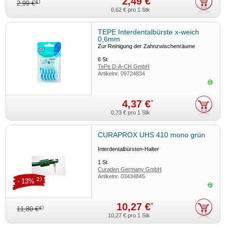
2,49 €
4)
2,99 €
0,62 €
pro 1 Stk
TEPE Interdentalbürste x-weich
0,6mm
Zur Reinigung der Zahnzwischenräume
6
St
TePe D-A-CH GmbH
Artikelnr.
09724834
Sofor
4,37 €
*
0,73 €
pro 1 Stk
CURAPROX UHS 410 mono grün
Interdentalbürsten-Halter
1
St
Curaden Germany GmbH
Artikelnr.
03434845
2)
- 13%
Sofor
10,27 €
*
4)
11,80 €
10,27 €
pro 1 Stk