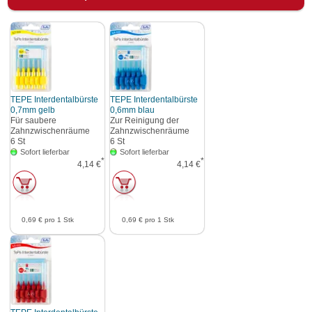
TEPE Interdentalbürste
TEPE Interdentalbürste
0,7mm gelb
0,6mm blau
Für saubere
Zur Reinigung der
Zahnzwischenräume
Zahnzwischenräume
6
St
6
St
Sofort lieferbar
Sofort lieferbar
*
*
4,14 €
4,14 €
0,69 €
pro 1 Stk
0,69 €
pro 1 Stk