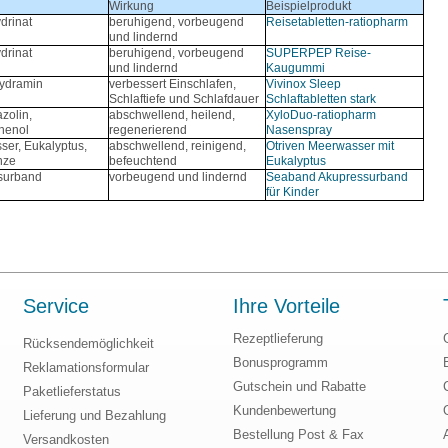
Wirkung
Beispielprodukt
drinat
beruhigend, vorbeugend
Reisetabletten-ratiopharm
und lindernd
drinat
beruhigend, vorbeugend
SUPERPEP Reise-
und lindernd
Kaugummi
ydramin
verbessert Einschlafen,
Vivinox Sleep
Schlaftiefe und Schlafdauer
Schlaftabletten stark
zolin,
abschwellend, heilend,
XyloDuo-ratiopharm
henol
regenerierend
Nasenspray
er, Eukalyptus,
abschwellend, reinigend,
Otriven Meerwasser mit
nze
befeuchtend
Eukalyptus
surband
vorbeugend und lindernd
Seaband Akupressurband
für Kinder
Service
Ihre Vorteile
Rezeptlieferung
Rücksendemöglichkeit
Bonusprogramm
Reklamationsformular
Gutschein und Rabatte
Paketlieferstatus
Kundenbewertung
Lieferung und Bezahlung
Bestellung Post & Fax
Versandkosten