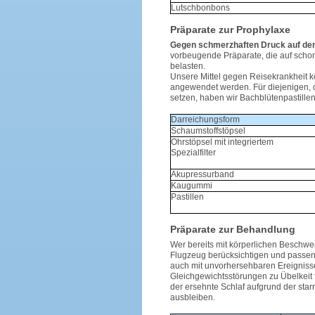
Lutschbonbons
Präparate zur Prophylaxe
Gegen schmerzhaften Druck auf de
vorbeugende Präparate, die auf scho
belasten.
Unsere Mittel gegen Reisekrankheit 
angewendet werden. Für diejenigen, d
setzen, haben wir Bachblütenpastille
Darreichungsform
Schaumstoffstöpsel
Ohrstöpsel mit integriertem
Spezialfilter
Akupressurband
Kaugummi
Pastillen
Präparate zur Behandlung
Wer bereits mit körperlichen Beschwe
Flugzeug berücksichtigen und passe
auch mit unvorhersehbaren Ereigniss
Gleichgewichtsstörungen zu Übelkeit 
der ersehnte Schlaf aufgrund der sta
ausbleiben.