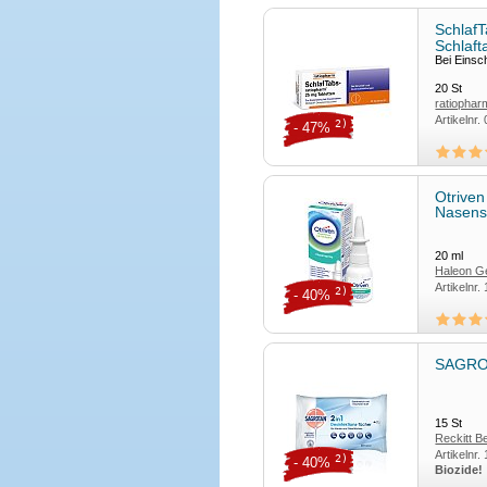
Schlaf
Schlaft
Bei Einsc
20
St
ratiopha
Artikelnr.
2)
- 47%
Otriven
Nasens
20
ml
Haleon 
Artikelnr.
2)
- 40%
SAGROT
15
St
Reckitt 
Artikelnr.
2)
- 40%
Biozide!