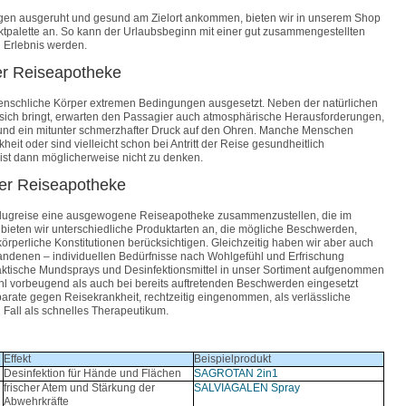
gen ausgeruht und gesund am Zielort ankommen, bieten wir in unserem Shop
tpalette an. So kann der Urlaubsbeginn mit einer gut zusammengestellten
 Erlebnis werden.
r Reiseapotheke
menschliche Körper extremen Bedingungen ausgesetzt. Neben der natürlichen
it sich bringt, erwarten den Passagier auch atmosphärische Herausforderungen,
 und ein mitunter schmerzhafter Druck auf den Ohren. Manche Menschen
eit oder sind vielleicht schon bei Antritt der Reise gesundheitlich
ist dann möglicherweise nicht zu denken.
der Reiseapotheke
r Flugreise eine ausgewogene Reiseapotheke zusammenzustellen, die im
azu bieten wir unterschiedliche Produktarten an, die mögliche Beschwerden,
körperliche Konstitutionen berücksichtigen. Gleichzeitig haben wir aber auch
rhandenen – individuellen Bedürfnisse nach Wohlgefühl und Erfrischung
raktische Mundsprays und Desinfektionsmittel in unser Sortiment aufgenommen
l vorbeugend als auch bei bereits auftretenden Beschwerden eingesetzt
rate gegen Reisekrankheit, rechtzeitig eingenommen, als verlässliche
 Fall als schnelles Therapeutikum.
Effekt
Beispielprodukt
Desinfektion für Hände und Flächen
SAGROTAN 2in1
frischer Atem und Stärkung der
SALVIAGALEN Spray
Abwehrkräfte