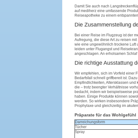
Damit Sie auch nach Langstreckenflü
auf mediherz eine umfassende Produk
Reiseapotheke zu einem entspannten
Die Zusammenstellung de
Bei einer Reise im Flugzeug ist der 
Aufregung, die diese Art zu reisen m
wie eine ungewöhnlich trockene Luft
leiden unter Flugangst und Reisekrankh
angeschlagen. An erholsamen Schlaf 
Die richtige Ausstattung 
Wir empfehlen, sich im Vorfeld eine
Bedarfsfall schnell griffbereit ist. D
Empfindlichkeiten, Altersklassen und 
die – trotz beengter Verhältnisse vo
bedacht, indem wir beispielsweise p
haben. Einige Produkte können sowoh
werden. So wirken insbesondere Präpa
Prophylaxe und gleichzeitig im akuten
Präparate für das Wohlgefühl
Darreichungsform
Tücher
Spray