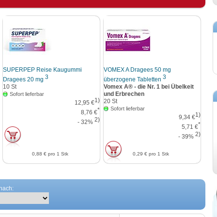
SUPERPEP Reise Kaugummi
VOMEX A Dragees 50 mg
3
3
Dragees 20 mg
überzogene Tabletten
10
St
Vomex A® - die Nr. 1 bei Übelkeit
und Erbrechen
Sofort lieferbar
1)
20
St
12,95 €
Sofort lieferbar
*
8,76 €
1)
9,34 €
2)
- 32%
*
5,71 €
2)
- 39%
0,88 €
pro 1 Stk
0,29 €
pro 1 Stk
 nach: