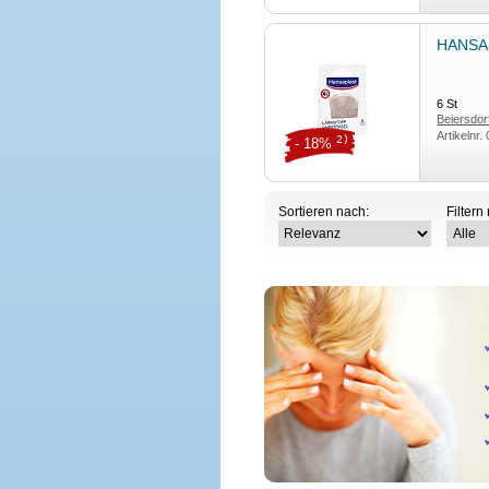
HANSAP
6
St
Beiersdor
Artikelnr.
2)
- 18%
Sortieren nach:
Filtern