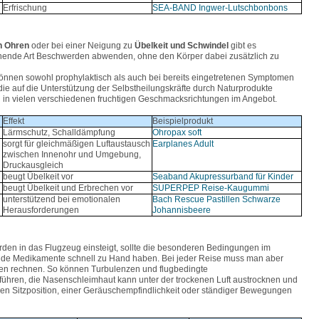
Erfrischung
SEA-BAND Ingwer-Lutschbonbons
n Ohren
oder bei einer Neigung zu
Übelkeit und Schwindel
gibt es
nende Art Beschwerden abwenden, ohne den Körper dabei zusätzlich zu
können sowohl prophylaktisch als auch bei bereits eingetretenen Symptomen
ie auf die Unterstützung der Selbstheilungskräfte durch Naturprodukte
n in vielen verschiedenen fruchtigen Geschmacksrichtungen im Angebot.
Effekt
Beispielprodukt
Lärmschutz, Schalldämpfung
Ohropax soft
sorgt für gleichmäßigen Luftaustausch
Earplanes Adult
zwischen Innenohr und Umgebung,
Druckausgleich
beugt Übelkeit vor
Seaband Akupressurband für Kinder
beugt Übelkeit und Erbrechen vor
SUPERPEP Reise-Kaugummi
unterstützend bei emotionalen
Bach Rescue Pastillen Schwarze
Herausforderungen
Johannisbeere
rden in das Flugzeug einsteigt, sollte die besonderen Bedingungen im
nde Medikamente schnell zu Hand haben. Bei jeder Reise muss man aber
en rechnen. So können Turbulenzen und flugbedingte
führen, die Nasenschleimhaut kann unter der trockenen Luft austrocknen und
rren Sitzposition, einer Geräuschempfindlichkeit oder ständiger Bewegungen