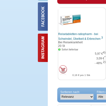
Reisetabletten-ratiopharm - bei
3
Schwindel, Übelkeit & Erbrechen
Bei Reisekrankheit
20
St
Sofort lieferbar
4)
5,97 €
*
3,09 €
2)
- 48%
0,16 €
pro 1 Stk
Sortieren nach:
Filtern