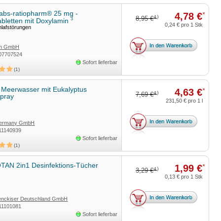
Tabs-ratiopharm® 25 mg -
4,78 €
*
4)
8,95 €
3
abletten mit Doxylamin
0,24 €
pro 1 Stk
hlafstörungen
rm GmbH
07707524
Sofort lieferbar
1
 Meerwasser mit Eukalyptus
4,63 €
*
4)
7,69 €
pray
231,50 €
pro 1 l
Germany GmbH
11140939
Sofort lieferbar
1
AN 2in1 Desinfektions-Tücher
1,99 €
*
4)
3,29 €
0,13 €
pro 1 Stk
Benckiser Deutschland GmbH
11101081
Sofort lieferbar