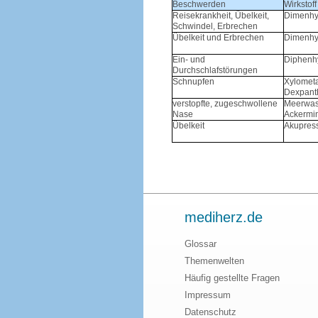
Beschwerden
Wirkstoff
Reisekrankheit, Übelkeit,
Dimenhy
Schwindel, Erbrechen
Übelkeit und Erbrechen
Dimenhy
Ein- und
Diphenh
Durchschlafstörungen
Schnupfen
Xylometa
Dexpant
verstopfte, zugeschwollene
Meerwass
Nase
Ackermi
Übelkeit
Akupres
mediherz.de
Glossar
Themenwelten
Häufig gestellte Fragen
Impressum
Datenschutz