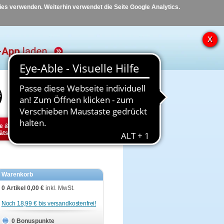
kies verwenden. Weiterhin verwendet die Seite Google Analytics.
Hilfe
Kontakt
e &
Diabetes
Tier
ätsbedarf
Warenkorb
0 Artikel
0,00 €
inkl. MwSt.
Noch 18,99 € bis versandkostenfrei!
0 Bonuspunkte