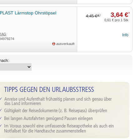
LAST Lärmstop Ohrstöpsel
3,64 €
*
4)
4,45 €
0,61 €
pro 1 Stk
f AG
Info
04979274
ausverkauft
 nach: