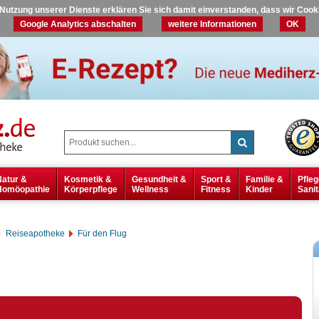
r Nutzung unserer Dienste erklären Sie sich damit einverstanden, dass wir Coo
Google Analytics abschalten
weitere Informationen
OK
Natur &
Kosmetik &
Gesundheit &
Sport &
Familie &
Pfleg
Homöopathie
Körperpflege
Wellness
Fitness
Kinder
Sanit
Reiseapotheke
Für den Flug