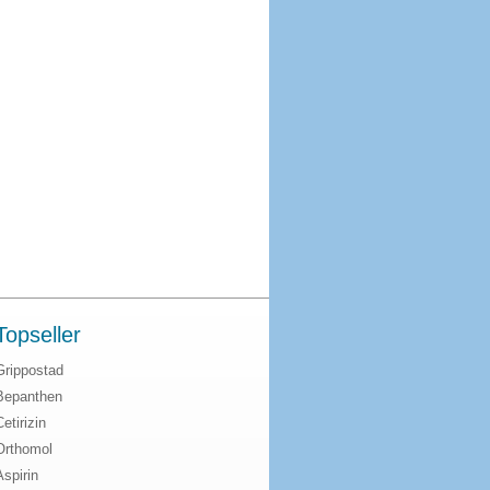
Topseller
Grippostad
Bepanthen
Cetirizin
Orthomol
Aspirin