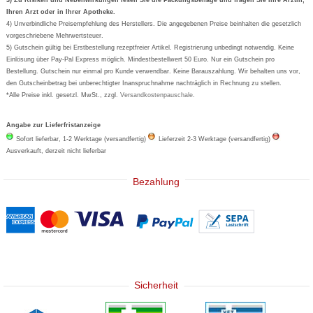
3) Zu Risiken und Nebenwirkungen lesen Sie die Packungsbeilage und fragen Sie Ihre Ärztin,
Ihren Arzt oder in Ihrer Apotheke.
Wick
4) Unverbindliche Preisempfehlung des Herstellers. Die angegebenen Preise beinhalten die gesetzlich
Eucerin
vorgeschriebene Mehrwertsteuer.
5) Gutschein gültig bei Erstbestellung rezeptfreier Artikel. Registrierung unbedingt notwendig. Keine
Basica
Einlösung über Pay-Pal Express möglich. Mindestbestellwert 50 Euro. Nur ein Gutschein pro
Bestellung. Gutschein nur einmal pro Kunde verwendbar. Keine Barauszahlung. Wir behalten uns vor,
den Gutscheinbetrag bei unberechtigter Inanspruchnahme nachträglich in Rechnung zu stellen.
*Alle Preise inkl. gesetzl. MwSt., zzgl.
Versandkostenpauschale
.
Angabe zur Lieferfristanzeige
Sofort lieferbar, 1-2 Werktage (versandfertig)
Lieferzeit 2-3 Werktage (versandfertig)
Ausverkauft, derzeit nicht lieferbar
Bezahlung
Sicherheit