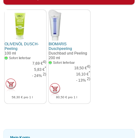
OLIVENÖL DUSCH-
BIOMARIS
Peeling
Duschpeeling
100
ml
Duschbad und Peeling
200
ml
Sofort lieferbar
4)
Sofort lieferbar
7,69 €
4)
*
18,50 €
5,83 €
*
2)
16,10 €
- 24%
2)
- 13%
58,30 €
pro 1 l
80,50 €
pro 1 l
Mein Konto