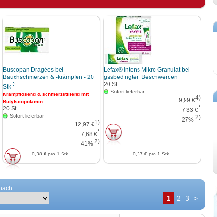
Buscopan Dragées bei
Lefax® intens Mikro Granulat bei
Bauchschmerzen & -krämpfen - 20
gasbedingten Beschwerden
3
20
St
Stk
Sofort lieferbar
Krampflösend & schmerzstillend mit
4)
9,99 €
Butylscopolamin
*
20
St
7,33 €
Sofort lieferbar
2)
- 27%
1)
12,97 €
*
7,68 €
2)
- 41%
0,38 €
pro 1 Stk
0,37 €
pro 1 Stk
 nach:
1
2
3
>