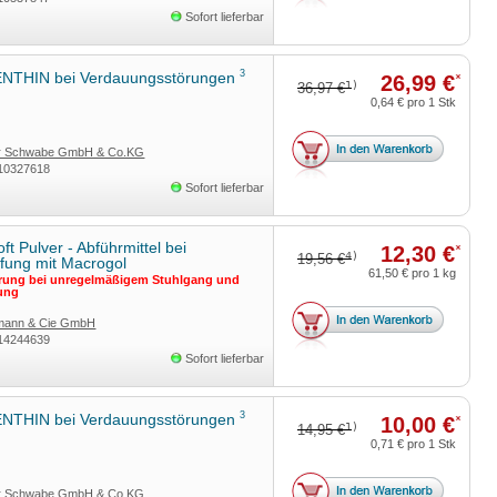
Sofort lieferbar
3
THIN bei Verdauungsstörungen
26,99 €
*
1)
36,97 €
0,64 €
pro 1 Stk
ar Schwabe GmbH & Co.KG
10327618
Sofort lieferbar
ft Pulver - Abführmittel bei
12,30 €
*
4)
19,56 €
fung mit Macrogol
61,50 €
pro 1 kg
erung bei unregelmäßigem Stuhlgang und
ung
rmann & Cie GmbH
14244639
Sofort lieferbar
3
THIN bei Verdauungsstörungen
10,00 €
*
1)
14,95 €
0,71 €
pro 1 Stk
ar Schwabe GmbH & Co.KG