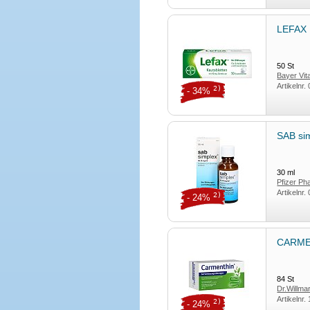
LEFAX 
50
St
Bayer Vi
Artikelnr.
2)
- 34%
SAB si
30
ml
Pfizer P
Artikelnr.
2)
- 24%
CARMEN
84
St
Dr.Willm
Artikelnr.
2)
- 24%