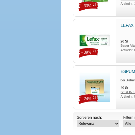
Artikelnr.
2)
- 33%
LEFAX 
20
St
Bayer Vi
Artikelnr.
2)
- 39%
ESPUMI
bei Blähu
40
St
BERLIN-
Artikelnr.
2)
- 24%
Sortieren nach:
Filtern