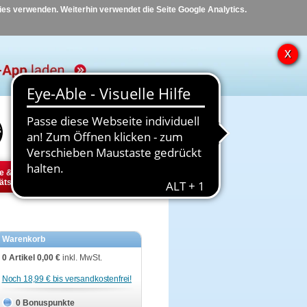
kies verwenden. Weiterhin verwendet die Seite Google Analytics.
Hilfe
Kontakt
e &
Diabetes
Tier
ätsbedarf
Warenkorb
0 Artikel
0,00 €
inkl. MwSt.
Noch 18,99 € bis versandkostenfrei!
0 Bonuspunkte