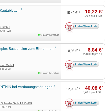
3
Kautabletten
10,22 €
*
1)
15,49 €
0,20 €
pro 1 Stk
tal GmbH
02487928
Sofort lieferbar
3
mplex Suspension zum Einnehmen
6,84 €
*
1)
8,95 €
228,00 €
pro 1 l
harma GmbH
00893334
Sofort lieferbar
3
THIN bei Verdauungsstörungen
40,08 €
*
1)
52,90 €
0,48 €
pro 1 Stk
ar Schwabe GmbH & Co.KG
10327624