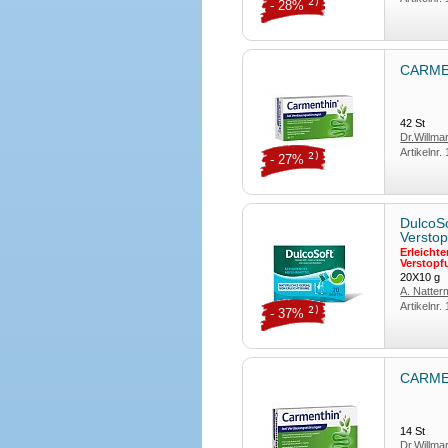
2)
- 28%
CARMEN
42
St
Dr.Willm
Artikelnr.
2)
- 27%
DulcoSo
Verstop
Erleicht
Verstopf
20X10
g
A. Natte
Artikelnr.
2)
- 37%
CARMEN
14
St
Dr.Willm