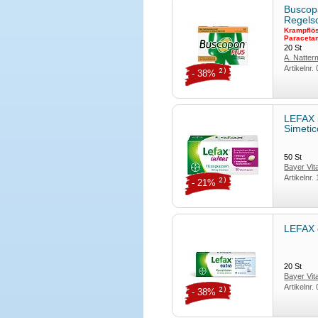
Buscop
Regel
Krampflös
Paraceta
20
St
A. Natte
Artikelnr.
2)
- 38%
LEFAX 
Simeti
50
St
Bayer Vi
Artikelnr.
2)
- 21%
LEFAX 
20
St
Bayer Vi
Artikelnr.
2)
- 38%