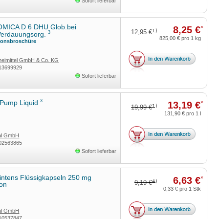
Sofort lieferbar
MICA D 6 DHU Glob.bei
8,25 €
*
1)
12,95 €
3
.Verdauungsorg.
825,00 €
pro 1 kg
ionsbroschüre
eimittel GmbH & Co. KG
13699929
Sofort lieferbar
3
Pump Liquid
13,19 €
*
1)
19,99 €
131,90 €
pro 1 l
tal GmbH
02563865
Sofort lieferbar
intens Flüssigkapseln 250 mg
6,63 €
*
4)
9,19 €
con
0,33 €
pro 1 Stk
tal GmbH
10537847