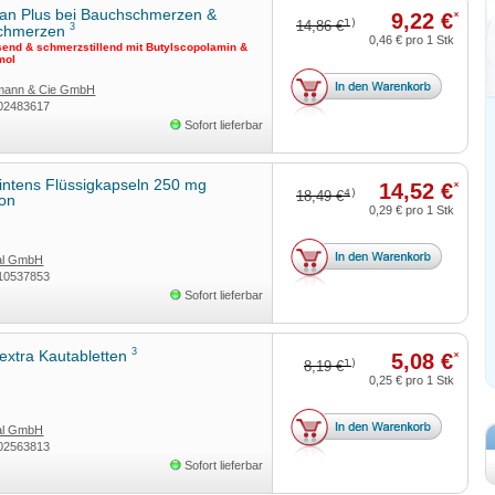
an Plus bei Bauchschmerzen &
9,22 €
*
1)
14,86 €
3
schmerzen
0,46 €
pro 1 Stk
end & schmerzstillend mit Butylscopolamin &
mol
rmann & Cie GmbH
02483617
Sofort lieferbar
intens Flüssigkapseln 250 mg
14,52 €
*
4)
18,49 €
con
0,29 €
pro 1 Stk
tal GmbH
10537853
Sofort lieferbar
3
extra Kautabletten
5,08 €
*
1)
8,19 €
0,25 €
pro 1 Stk
tal GmbH
02563813
Sofort lieferbar