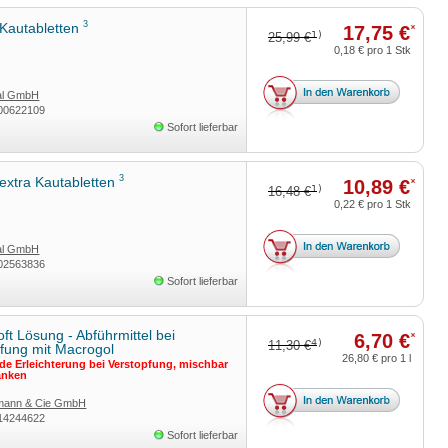
3
Kautabletten
17,75 €
*
1)
25,99 €
0,18 €
pro 1 Stk
tal GmbH
00622109
Sofort lieferbar
3
extra Kautabletten
10,89 €
*
1)
16,48 €
0,22 €
pro 1 Stk
tal GmbH
02563836
Sofort lieferbar
ft Lösung - Abführmittel bei
6,70 €
*
4)
11,30 €
fung mit Macrogol
26,80 €
pro 1 l
e Erleichterung bei Verstopfung, mischbar
änken
rmann & Cie GmbH
14244622
Sofort lieferbar