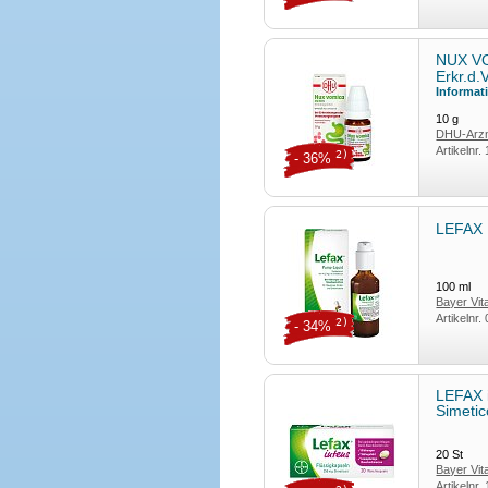
NUX VO
Erkr.d
Informat
10
g
DHU-Arzn
Artikelnr.
2)
- 36%
LEFAX 
100
ml
Bayer Vi
Artikelnr.
2)
- 34%
LEFAX 
Simeti
20
St
Bayer Vi
Artikelnr.