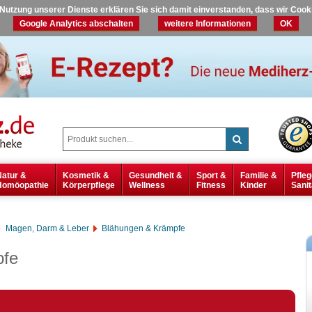
r Nutzung unserer Dienste erklären Sie sich damit einverstanden, dass wir Coo
Google Analytics abschalten
weitere Informationen
OK
Natur &
Kosmetik &
Gesundheit &
Sport &
Familie &
Pfleg
Homöopathie
Körperpflege
Wellness
Fitness
Kinder
Sanit
Magen, Darm & Leber
Blähungen & Krämpfe
pfe