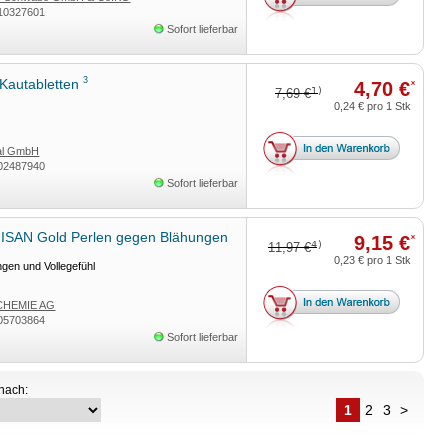
10327601
Sofort lieferbar
3
Kautabletten
4,70 €
*
1)
7,69 €
0,24 €
pro 1 Stk
tal GmbH
02487940
Sofort lieferbar
SAN Gold Perlen gegen Blähungen
9,15 €
*
4)
11,97 €
0,23 €
pro 1 Stk
ngen und Vollegefühl
CHEMIE AG
05703864
Sofort lieferbar
 nach:
1
2
3
>