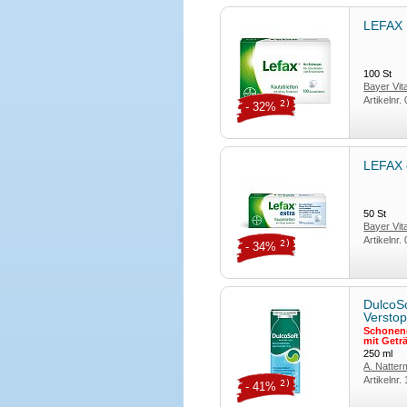
LEFAX 
100
St
Bayer Vi
Artikelnr.
2)
- 32%
LEFAX 
50
St
Bayer Vi
Artikelnr.
2)
- 34%
DulcoSo
Verstop
Schonend
mit Getr
250
ml
A. Natte
Artikelnr.
2)
- 41%