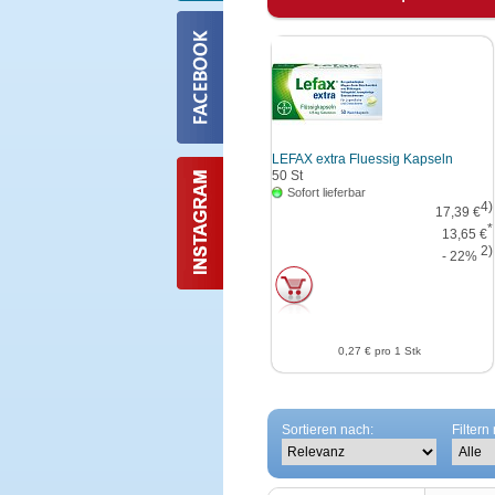
LEFAX extra Fluessig Kapseln
50
St
Sofort lieferbar
4)
17,39 €
*
13,65 €
2)
- 22%
0,27 €
pro 1 Stk
Sortieren nach:
Filtern