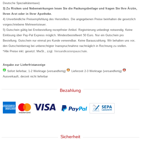
Deutsche Spezialitätentaxe)
Formoline
3) Zu Risiken und Nebenwirkungen lesen Sie die Packungsbeilage und fragen Sie Ihre Ärztin,
Ihren Arzt oder in Ihrer Apotheke.
Wick
4) Unverbindliche Preisempfehlung des Herstellers. Die angegebenen Preise beinhalten die gesetzlich
Eucerin
vorgeschriebene Mehrwertsteuer.
5) Gutschein gültig bei Erstbestellung rezeptfreier Artikel. Registrierung unbedingt notwendig. Keine
Basica
Einlösung über Pay-Pal Express möglich. Mindestbestellwert 50 Euro. Nur ein Gutschein pro
Bestellung. Gutschein nur einmal pro Kunde verwendbar. Keine Barauszahlung. Wir behalten uns vor,
den Gutscheinbetrag bei unberechtigter Inanspruchnahme nachträglich in Rechnung zu stellen.
*Alle Preise inkl. gesetzl. MwSt., zzgl.
Versandkostenpauschale
.
Angabe zur Lieferfristanzeige
Sofort lieferbar, 1-2 Werktage (versandfertig)
Lieferzeit 2-3 Werktage (versandfertig)
Ausverkauft, derzeit nicht lieferbar
Bezahlung
Sicherheit