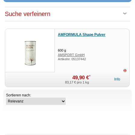
Suche verfeinern
AMFORMULA Shape Pulver
600
g
AMSPORT GmbH
Artikelnr.
05137442
ausv
*
49,90 €
Info
83,17 €
pro 1 kg
Sortieren nach: