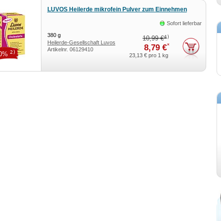
LUVOS Heilerde mikrofein Pulver zum Einnehmen
Sofort lieferbar
380
g
4)
10,99 €
Heilerde-Gesellschaft Luvos
*
8,79 €
Artikelnr.
06129410
Just GmbH & Co. KG
2)
20%
23,13 €
pro 1 kg