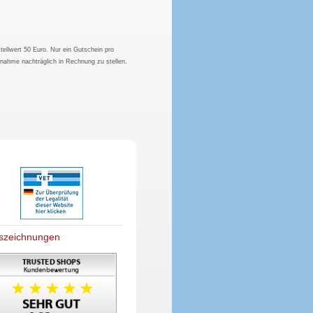
tellwert 50 Euro. Nur ein Gutschein pro
hnahme nachträglich in Rechnung zu stellen.
szeichnungen