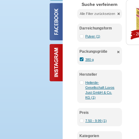
Suche verfeinern
Alle Filter zurücksetzen
Darreichungsform
- 
Pulver (1)
Packungsgröße
380 g
Hersteller
Heilerde-
Gesellschaft Luvos
Just GmbH & Co.
KG (1)
Preis
7.50 - 9.99 (1)
Kategorien