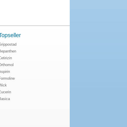
Topseller
Grippostad
Bepanthen
Cetirizin
Orthomol
Aspirin
Formoline
Wick
Eucerin
Basica