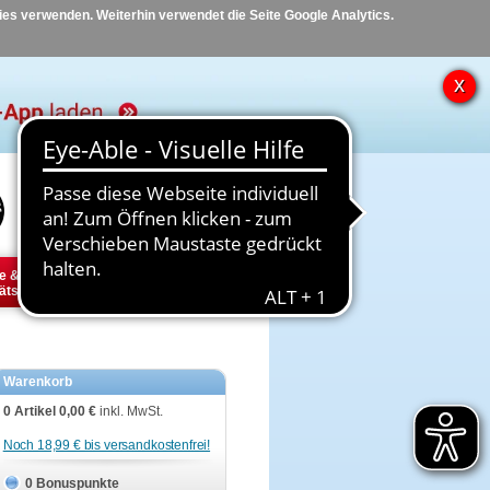
kies verwenden. Weiterhin verwendet die Seite Google Analytics.
Hilfe
Kontakt
e &
Diabetes
Tier
ätsbedarf
Warenkorb
0 Artikel
0,00 €
inkl. MwSt.
Noch 18,99 € bis versandkostenfrei!
0 Bonuspunkte