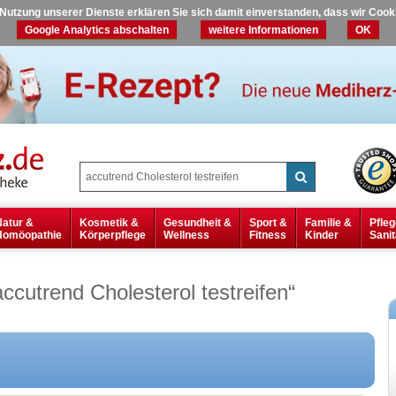
r Nutzung unserer Dienste erklären Sie sich damit einverstanden, dass wir Coo
Google Analytics abschalten
weitere Informationen
OK
Natur &
Kosmetik &
Gesundheit &
Sport &
Familie &
Pfleg
Homöopathie
Körperpflege
Wellness
Fitness
Kinder
Sanit
accutrend Cholesterol testreifen
“