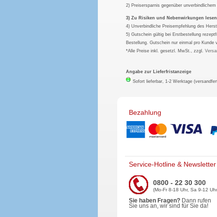
2) Preisersparnis gegenüber unverbindliche
3) Zu Risiken und Nebenwirkungen lesen S
4) Unverbindliche Preisempfehlung des Herst
5) Gutschein gültig bei Erstbestellung rezep
Bestellung. Gutschein nur einmal pro Kunde 
*Alle Preise inkl. gesetzl. MwSt., zzgl.
Versa
Angabe zur Lieferfristanzeige
Sofort lieferbar, 1-2 Werktage (versandfer
Bezahlung
Service-Hotline & Newsletter
0800 - 22 30 300
(Mo-Fr 8-18 Uhr, Sa 9-12 Uhr
Sie haben Fragen?
Dann rufen
Sie uns an, wir sind für Sie da!