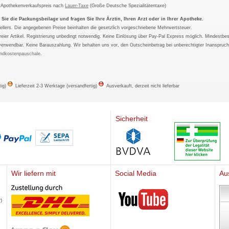
m Apothekenverkaufspreis nach
Lauer-Taxe
(Große Deutsche Spezialitätentaxe)
ie die Packungsbeilage und fragen Sie Ihre Ärztin, Ihren Arzt oder in Ihrer Apotheke.
ellers. Die angegebenen Preise beinhalten die gesetzlich vorgeschriebene Mehrwertsteuer.
tfreier Artikel. Registrierung unbedingt notwendig. Keine Einlösung über Pay-Pal Express möglich. Mindestbes
verwendbar. Keine Barauszahlung. Wir behalten uns vor, den Gutscheinbetrag bei unberechtigter Inanspruc
ndkostenpauschale
.
tig)
Lieferzeit 2-3 Werktage (versandfertig)
Ausverkauft, derzeit nicht lieferbar
Sicherheit
Wir liefern mit
Social Media
Au
Mediherz
)