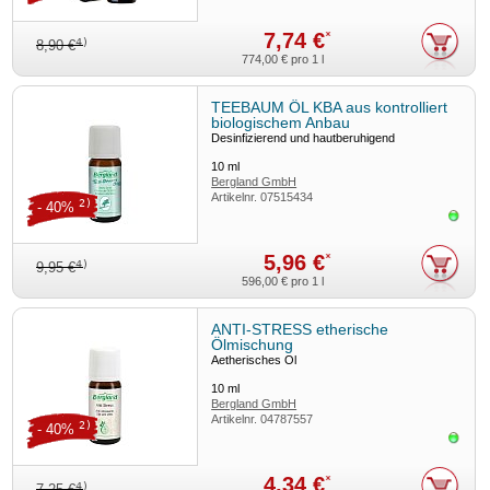
7,74 €
*
4)
8,90 €
774,00 €
pro 1 l
TEEBAUM ÖL KBA aus kontrolliert
biologischem Anbau
Desinfizierend und hautberuhigend
10
ml
Bergland GmbH
Artikelnr.
07515434
2)
- 40%
Sofor
5,96 €
*
4)
9,95 €
596,00 €
pro 1 l
ANTI-STRESS etherische
Ölmischung
Aetherisches Öl
10
ml
Bergland GmbH
Artikelnr.
04787557
2)
- 40%
Sofor
4,34 €
*
4)
7,25 €