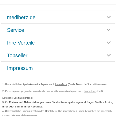
mediherz.de
Service
Glossar
Themenwelten
Ihre Vorteile
Rücksendemöglichkeit
Häufig gestellte Fragen
Reklamationsformular
Impressum
Topseller
Rezeptlieferung
Paketlieferstatus
Datenschutz
Bonusprogramm
Lieferung und Bezahlung
Widerrufsbelehrung
Impressum
Grippostad
Gutschein und Rabatte
Versandkosten
AGB
Bepanthen
Kundenbewertung
Passwort vergessen
Barrierefreiheitserklärung
Cetirizin
Bestellung Post & Fax
Bestellschein ausfüllen
1) Unverbindlicher Apothekenverkaufspreis nach
Cookie-Einstellungen
Lauer-Taxe
(Große Deutsche Spezialitätentaxe)
Orthomol
Deutscher Service Preis
Newsletteranmeldung
2) Preisersparnis gegenüber unverbindlichem Apothekenverkaufspreis nach
Vertrag widerrufen
Lauer-Taxe
(Große
Aspirin
Deutsche Spezialitätentaxe)
Formoline
3) Zu Risiken und Nebenwirkungen lesen Sie die Packungsbeilage und fragen Sie Ihre Ärztin,
Ihren Arzt oder in Ihrer Apotheke.
Wick
4) Unverbindliche Preisempfehlung des Herstellers. Die angegebenen Preise beinhalten die gesetzlich
Eucerin
vorgeschriebene Mehrwertsteuer.