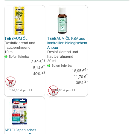
TEEBAUM ÖL
TEEBAUM ÖL KBA aus
Desinfizierend und
kontrolliert biologischem
hautberuhigend
Anbau
10
ml
Desinfizierend und
hautberuhigend
Sofort lieferbar
4)
30
ml
8,50 €
Sofort lieferbar
*
5,14 €
4)
18,95 €
2)
- 40%
*
11,70 €
2)
- 38%
514,00 €
pro 1 l
390,00 €
pro 1 l
ABTEI Japanisches