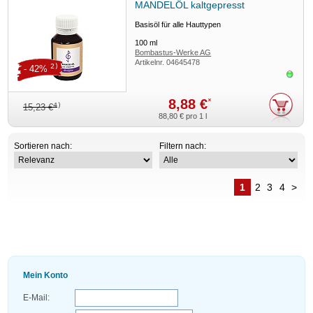
MANDELÖL kaltgepresst
Basisöl für alle Hauttypen
100
ml
Bombastus-Werke AG
Artikelnr.
04645478
2)
- 42%
Sofor
8,88 €
*
4)
15,23 €
88,80 €
pro 1 l
Sortieren nach:
Filtern nach:
1
2
3
4
>
Mein Konto
E-Mail: