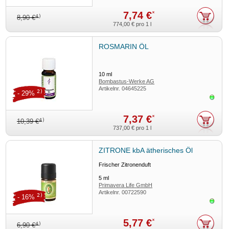
7,74 €
*
4)
8,90 €
774,00 €
pro 1 l
ROSMARIN ÖL
10
ml
Bombastus-Werke AG
Artikelnr.
04645225
2)
- 29%
Sofor
7,37 €
*
4)
10,39 €
737,00 €
pro 1 l
ZITRONE kbA ätherisches Öl
Frischer Zitronenduft
5
ml
Primavera Life GmbH
Artikelnr.
00722590
2)
- 16%
Sofor
5,77 €
*
4)
6,90 €