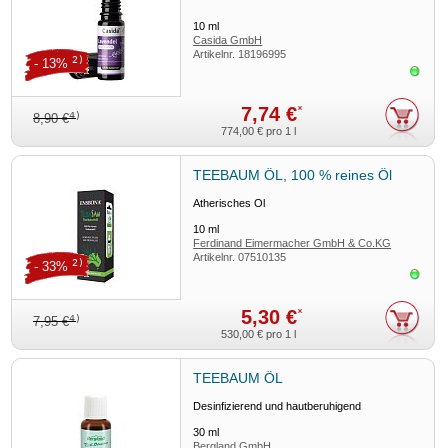
10
ml
Casida GmbH
Artikelnr.
18196995
2)
- 13%
Sofor
7,74 €
*
4)
8,90 €
774,00 €
pro 1 l
TEEBAUM ÖL, 100 % reines Öl
Ätherisches Öl
10
ml
Ferdinand Eimermacher GmbH & Co.KG
Artikelnr.
07510135
2)
- 33%
Sofor
5,30 €
*
4)
7,95 €
530,00 €
pro 1 l
TEEBAUM ÖL
Desinfizierend und hautberuhigend
30
ml
Bergland GmbH