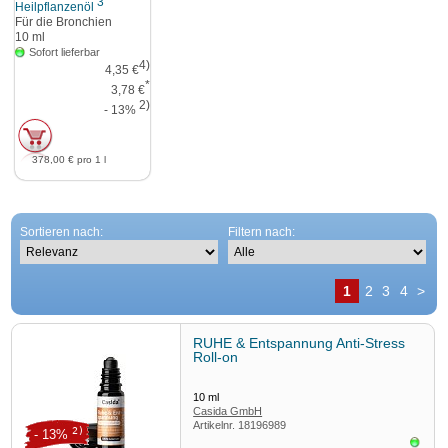
3
Heilpflanzenöl
Für die Bronchien
10
ml
Sofort lieferbar
4)
4,35 €
*
3,78 €
2)
- 13%
378,00 €
pro 1 l
Sortieren nach:
Filtern nach:
1
2
3
4
>
RUHE & Entspannung Anti-Stress
Roll-on
10
ml
Casida GmbH
Artikelnr.
18196989
2)
- 13%
Sofor