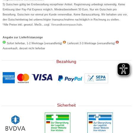
5) Gutschein gültig bei Erstbestellung rezeptfreier Artikel. Registrierung unbedingt notwendig. Keine
Basica
Einlösung über Pay-Pal Express möglich. Mindestbestellwert 50 Euro. Nur ein Gutschein pro
Bestellung. Gutschein nur einmal pro Kunde verwendbar. Keine Barauszahlung. Wir behalten uns vor,
den Gutscheinbetrag bei unberechtigter Inanspruchnahme nachträglich in Rechnung zu stellen.
*Alle Preise inkl. gesetzl. MwSt., zzgl.
Versandkostenpauschale
.
Angabe zur Lieferfristanzeige
Sofort lieferbar, 1-2 Werktage (versandfertig)
Lieferzeit 2-3 Werktage (versandfertig)
Ausverkauft, derzeit nicht lieferbar
Bezahlung
Sicherheit