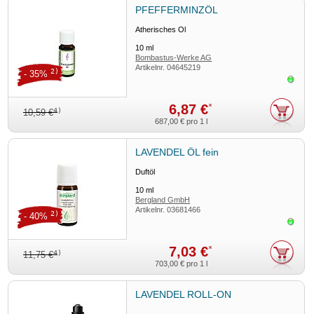
PFEFFERMINZÖL
Ätherisches Öl
10
ml
Bombastus-Werke AG
Artikelnr.
04645219
2)
- 35%
Sofor
6,87 €
*
4)
10,59 €
687,00 €
pro 1 l
LAVENDEL ÖL fein
Duftöl
10
ml
Bergland GmbH
Artikelnr.
03681466
2)
- 40%
Sofor
7,03 €
*
4)
11,75 €
703,00 €
pro 1 l
LAVENDEL ROLL-ON