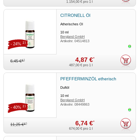
1.154,00 €
pro 1 l
CITRONELL Öl
Ätherisches Öl
10
ml
Bergland GmbH
Artikelnr.
04514813
2)
- 24%
Sofor
4,87 €
*
4)
6,45 €
487,00 €
pro 1 l
PFEFFERMINZÖL etherisch
Duftöl
10
ml
Bergland GmbH
Artikelnr.
08449863
2)
- 40%
Sofor
6,74 €
*
4)
11,25 €
674,00 €
pro 1 l