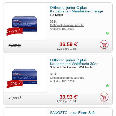
Orthomol junior C plus
Kautabletten Mandarine-Orange
30er-Packung
Für Kinder
30
St
Orthomol pharmazeutische
Artikelnr.
10013630
2)
- 27%
Sofor
36,59 €
*
4)
49,99 €
1,22 €
pro 1 Stk
Orthomol junior C plus
Kautabletten Waldfrucht 30er-
Packung
Schmeckt lecker nach Waldfrucht
30
St
Orthomol pharmazeutische
Artikelnr.
10013239
2)
- 20%
Sofor
39,93 €
*
4)
49,99 €
1,33 €
pro 1 Stk
SANOSTOL plus Eisen Saft