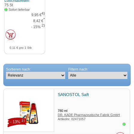
Lutschtabletten
75
St
Sofort lieferbar
4)
9,95 €
*
8,42 €
2)
- 15%
0,11 €
pro 1 Stk
Sortieren nach:
Filtern nach:
SANOSTOL Saft
780
ml
DR. KADE Pharmazeutische Fabrik GmbH
Artikelnr.
02471057
2)
- 13%
Sofor