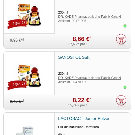
230
ml
DR. KADE Pharmazeutische Fabrik GmbH
Artikelnr.
02471005
2)
- 13%
Sofor
8,66 €
*
4)
9,95 €
37,65 €
pro 1 l
SANOSTOL Saft
230
ml
DR. KADE Pharmazeutische Fabrik GmbH
Artikelnr.
02470997
2)
- 13%
Sofor
8,22 €
*
4)
9,45 €
35,74 €
pro 1 l
LACTOBACT Junior Pulver
Für die natürliche Darmflora
60
g