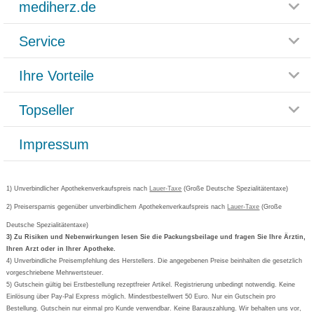
mediherz.de
Service
Glossar
Themenwelten
Ihre Vorteile
Rücksendemöglichkeit
Häufig gestellte Fragen
Reklamationsformular
Impressum
Topseller
Rezeptlieferung
Paketlieferstatus
Datenschutz
Bonusprogramm
Lieferung und Bezahlung
Widerrufsbelehrung
Impressum
Grippostad
Gutschein und Rabatte
Versandkosten
AGB
Bepanthen
Kundenbewertung
Passwort vergessen
Barrierefreiheitserklärung
Cetirizin
Bestellung Post & Fax
Bestellschein ausfüllen
1) Unverbindlicher Apothekenverkaufspreis nach
Cookie-Einstellungen
Lauer-Taxe
(Große Deutsche Spezialitätentaxe)
Orthomol
Deutscher Service Preis
Newsletteranmeldung
2) Preisersparnis gegenüber unverbindlichem Apothekenverkaufspreis nach
Vertrag widerrufen
Lauer-Taxe
(Große
Aspirin
Deutsche Spezialitätentaxe)
Formoline
3) Zu Risiken und Nebenwirkungen lesen Sie die Packungsbeilage und fragen Sie Ihre Ärztin,
Ihren Arzt oder in Ihrer Apotheke.
Wick
4) Unverbindliche Preisempfehlung des Herstellers. Die angegebenen Preise beinhalten die gesetzlich
Eucerin
vorgeschriebene Mehrwertsteuer.
5) Gutschein gültig bei Erstbestellung rezeptfreier Artikel. Registrierung unbedingt notwendig. Keine
Basica
Einlösung über Pay-Pal Express möglich. Mindestbestellwert 50 Euro. Nur ein Gutschein pro
Bestellung. Gutschein nur einmal pro Kunde verwendbar. Keine Barauszahlung. Wir behalten uns vor,