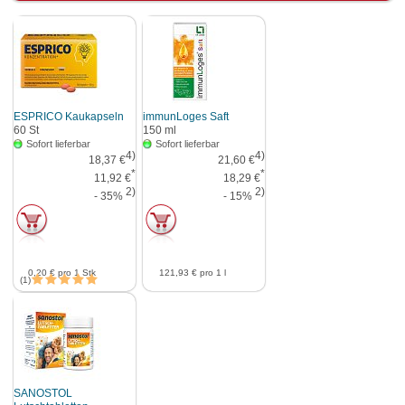
ESPRICO Kaukapseln
immunLoges Saft
60
St
150
ml
Sofort lieferbar
Sofort lieferbar
4)
4)
18,37 €
21,60 €
*
*
11,92 €
18,29 €
2)
2)
- 35%
- 15%
0,20 €
pro 1 Stk
121,93 €
pro 1 l
1
SANOSTOL