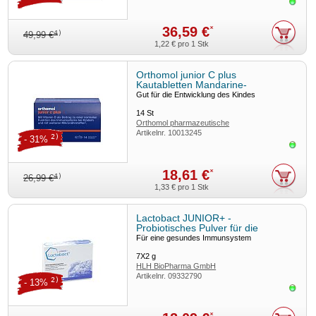
Sofor
36,59 €
*
4)
49,99 €
1,22 €
pro 1 Stk
Orthomol junior C plus
Kautabletten Mandarine-
Orange/Waldfrucht 14er-Packung
Gut für die Entwicklung des Kindes
14
St
Orthomol pharmazeutische
Artikelnr.
10013245
2)
- 31%
Sofor
18,61 €
*
4)
26,99 €
1,33 €
pro 1 Stk
Lactobact JUNIOR+ -
Probiotisches Pulver für die
Darmflora
Für eine gesundes Immunsystem
7X2
g
HLH BioPharma GmbH
Artikelnr.
09332790
2)
- 13%
Sofor
*