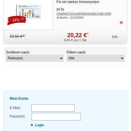
Für ein starkes Immunsystem
24
St
medAgil Gesundheitsgesellschaft mbH
Artikelnr.
11313966
2)
- 14%
ausv
20,22 €
*
4)
23,50 €
Info
0,84 €
pro 1 Stk
Sortieren nach:
Filtern nach:
Mein Konto
E-Mail:
Passwort:
Login