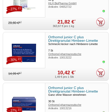
HLH BioPharma GmbH
Artikelnr.
04652722
2)
- 27%
Sofor
21,82 €
*
4)
29,80 €
363,67 €
pro 1 kg
Orthomol junior C plus
Direktgranulat Himbeer-Limette
7er-Packung
Schmeckt lecker nach Himbeere-Limette
7
St
Orthomol pharmazeutische
Artikelnr.
10013222
2)
- 30%
Sofor
10,42 €
*
4)
14,99 €
1,49 €
pro 1 Stk
Orthomol junior C plus
Direktgranulat Himbeer-Limette
30er-Packung
Ganz ohne Wasser einnehmen
30
St
Orthomol pharmazeutische
Artikelnr.
10013216
2)
- 27%