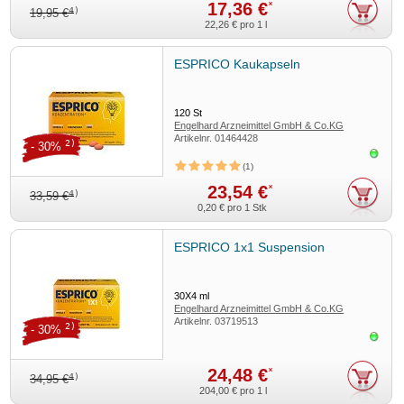
17,36 €
*
4)
19,95 €
22,26 €
pro 1 l
ESPRICO Kaukapseln
120
St
Engelhard Arzneimittel GmbH & Co.KG
Artikelnr.
01464428
2)
- 30%
Sofor
1
23,54 €
*
4)
33,59 €
0,20 €
pro 1 Stk
ESPRICO 1x1 Suspension
30X4
ml
Engelhard Arzneimittel GmbH & Co.KG
Artikelnr.
03719513
2)
- 30%
Sofor
24,48 €
*
4)
34,95 €
204,00 €
pro 1 l