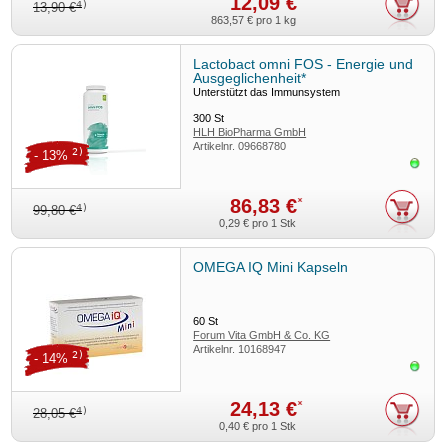
12,09 €
4)
13,90 €
863,57 €
pro 1 kg
Lactobact omni FOS - Energie und
Ausgeglichenheit*
Unterstützt das Immunsystem
300
St
HLH BioPharma GmbH
Artikelnr.
09668780
2)
- 13%
Sofor
86,83 €
*
4)
99,80 €
0,29 €
pro 1 Stk
OMEGA IQ Mini Kapseln
60
St
Forum Vita GmbH & Co. KG
Artikelnr.
10168947
2)
- 14%
Sofor
24,13 €
*
4)
28,05 €
0,40 €
pro 1 Stk