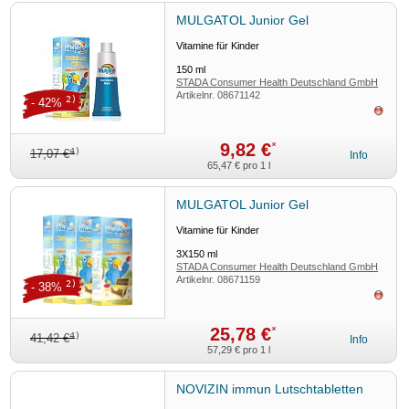
MULGATOL Junior Gel
Vitamine für Kinder
150
ml
STADA Consumer Health Deutschland GmbH
Artikelnr.
08671142
2)
- 42%
ausv
9,82 €
*
4)
17,07 €
Info
65,47 €
pro 1 l
MULGATOL Junior Gel
Vitamine für Kinder
3X150
ml
STADA Consumer Health Deutschland GmbH
Artikelnr.
08671159
2)
- 38%
ausv
25,78 €
*
4)
41,42 €
Info
57,29 €
pro 1 l
NOVIZIN immun Lutschtabletten