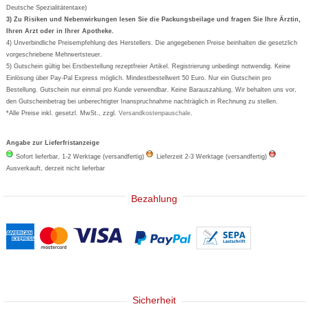
Deutsche Spezialitätentaxe)
Formoline
3) Zu Risiken und Nebenwirkungen lesen Sie die Packungsbeilage und fragen Sie Ihre Ärztin,
Ihren Arzt oder in Ihrer Apotheke.
Wick
4) Unverbindliche Preisempfehlung des Herstellers. Die angegebenen Preise beinhalten die gesetzlich
Eucerin
vorgeschriebene Mehrwertsteuer.
5) Gutschein gültig bei Erstbestellung rezeptfreier Artikel. Registrierung unbedingt notwendig. Keine
Basica
Einlösung über Pay-Pal Express möglich. Mindestbestellwert 50 Euro. Nur ein Gutschein pro
Bestellung. Gutschein nur einmal pro Kunde verwendbar. Keine Barauszahlung. Wir behalten uns vor,
den Gutscheinbetrag bei unberechtigter Inanspruchnahme nachträglich in Rechnung zu stellen.
*Alle Preise inkl. gesetzl. MwSt., zzgl.
Versandkostenpauschale
.
Angabe zur Lieferfristanzeige
Sofort lieferbar, 1-2 Werktage (versandfertig)
Lieferzeit 2-3 Werktage (versandfertig)
Ausverkauft, derzeit nicht lieferbar
Bezahlung
Sicherheit