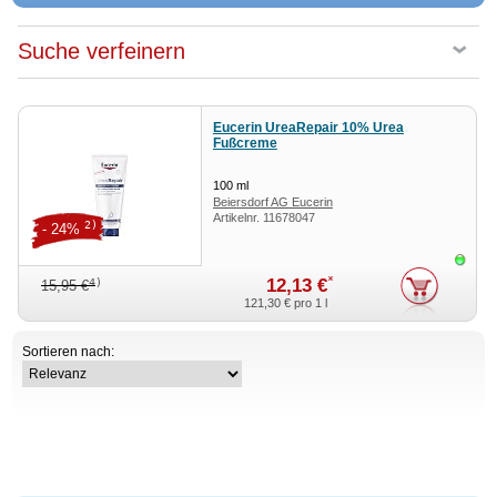
Suche verfeinern
Eucerin UreaRepair 10% Urea
Fußcreme
100
ml
Beiersdorf AG Eucerin
Artikelnr.
11678047
2)
- 24%
Sofor
*
12,13 €
4)
15,95 €
121,30 €
pro 1 l
Sortieren nach: