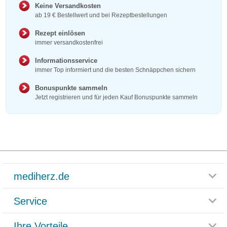
Keine Versandkosten
ab 19 € Bestellwert und bei Rezeptbestellungen
Rezept einlösen
immer versandkostenfrei
Informationsservice
immer Top informiert und die besten Schnäppchen sichern
Bonuspunkte sammeln
Jetzt registrieren und für jeden Kauf Bonuspunkte sammeln
mediherz.de
Service
Glossar
Themenwelten
Ihre Vorteile