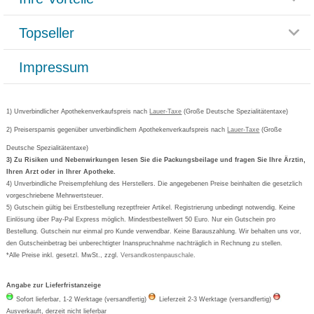
Rücksendemöglichkeit
Häufig gestellte Fragen
Reklamationsformular
Impressum
Topseller
Rezeptlieferung
Paketlieferstatus
Datenschutz
Bonusprogramm
Lieferung und Bezahlung
Widerrufsbelehrung
Impressum
Grippostad
Gutschein und Rabatte
Versandkosten
AGB
Bepanthen
Kundenbewertung
Passwort vergessen
Barrierefreiheitserklärung
Cetirizin
Bestellung Post & Fax
Bestellschein ausfüllen
1) Unverbindlicher Apothekenverkaufspreis nach
Cookie-Einstellungen
Lauer-Taxe
(Große Deutsche Spezialitätentaxe)
Orthomol
Deutscher Service Preis
Newsletteranmeldung
2) Preisersparnis gegenüber unverbindlichem Apothekenverkaufspreis nach
Vertrag widerrufen
Lauer-Taxe
(Große
Aspirin
Deutsche Spezialitätentaxe)
Formoline
3) Zu Risiken und Nebenwirkungen lesen Sie die Packungsbeilage und fragen Sie Ihre Ärztin,
Ihren Arzt oder in Ihrer Apotheke.
Wick
4) Unverbindliche Preisempfehlung des Herstellers. Die angegebenen Preise beinhalten die gesetzlich
Eucerin
vorgeschriebene Mehrwertsteuer.
5) Gutschein gültig bei Erstbestellung rezeptfreier Artikel. Registrierung unbedingt notwendig. Keine
Basica
Einlösung über Pay-Pal Express möglich. Mindestbestellwert 50 Euro. Nur ein Gutschein pro
Bestellung. Gutschein nur einmal pro Kunde verwendbar. Keine Barauszahlung. Wir behalten uns vor,
den Gutscheinbetrag bei unberechtigter Inanspruchnahme nachträglich in Rechnung zu stellen.
*Alle Preise inkl. gesetzl. MwSt., zzgl.
Versandkostenpauschale
.
Angabe zur Lieferfristanzeige
Sofort lieferbar, 1-2 Werktage (versandfertig)
Lieferzeit 2-3 Werktage (versandfertig)
Ausverkauft, derzeit nicht lieferbar