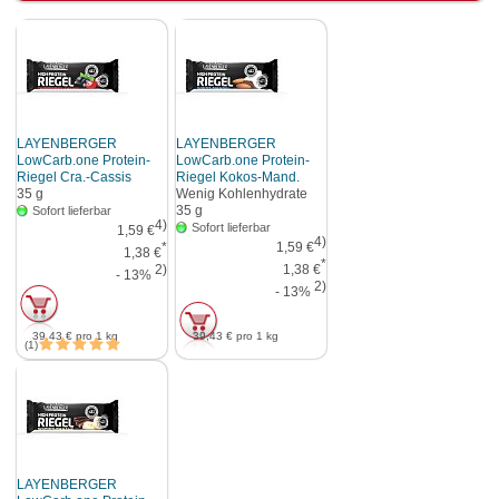
LAYENBERGER
LAYENBERGER
LowCarb.one Protein-
LowCarb.one Protein-
Riegel Cra.-Cassis
Riegel Kokos-Mand.
35
g
Wenig Kohlenhydrate
35
g
Sofort lieferbar
4)
Sofort lieferbar
1,59 €
4)
*
1,59 €
1,38 €
*
2)
1,38 €
- 13%
2)
- 13%
39,43 €
pro 1 kg
39,43 €
pro 1 kg
1
LAYENBERGER