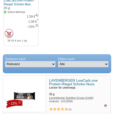
LowCarb.one Protein-
Riegel Schoko-Ban.
35
g
Sofort lieferbar
4)
1,59 €
*
1,38 €
2)
- 13%
39,43 €
pro 1 kg
Sortieren nach:
Filtern nach:
LAYENBERGER LowCarb.one
Protein-Riegel Schoko-Nuss
Lecker für unterwegs
35
g
Layenberger Nutrition Group GmbH
Artikelnr.
10318996
2)
- 13%
ausv
1