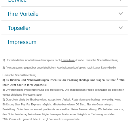
Glossar
Themenwelten
Ihre Vorteile
Rücksendemöglichkeit
Häufig gestellte Fragen
Reklamationsformular
Impressum
Topseller
Rezeptlieferung
Paketlieferstatus
Datenschutz
Bonusprogramm
Lieferung und Bezahlung
Widerrufsbelehrung
Impressum
Grippostad
Gutschein und Rabatte
Versandkosten
AGB
Bepanthen
Kundenbewertung
Passwort vergessen
Barrierefreiheitserklärung
Cetirizin
Bestellung Post & Fax
Bestellschein ausfüllen
1) Unverbindlicher Apothekenverkaufspreis nach
Cookie-Einstellungen
Lauer-Taxe
(Große Deutsche Spezialitätentaxe)
Orthomol
Deutscher Service Preis
Newsletteranmeldung
2) Preisersparnis gegenüber unverbindlichem Apothekenverkaufspreis nach
Vertrag widerrufen
Lauer-Taxe
(Große
Aspirin
Deutsche Spezialitätentaxe)
Formoline
3) Zu Risiken und Nebenwirkungen lesen Sie die Packungsbeilage und fragen Sie Ihre Ärztin,
Ihren Arzt oder in Ihrer Apotheke.
Wick
4) Unverbindliche Preisempfehlung des Herstellers. Die angegebenen Preise beinhalten die gesetzlich
Eucerin
vorgeschriebene Mehrwertsteuer.
5) Gutschein gültig bei Erstbestellung rezeptfreier Artikel. Registrierung unbedingt notwendig. Keine
Basica
Einlösung über Pay-Pal Express möglich. Mindestbestellwert 50 Euro. Nur ein Gutschein pro
Bestellung. Gutschein nur einmal pro Kunde verwendbar. Keine Barauszahlung. Wir behalten uns vor,
den Gutscheinbetrag bei unberechtigter Inanspruchnahme nachträglich in Rechnung zu stellen.
*Alle Preise inkl. gesetzl. MwSt., zzgl.
Versandkostenpauschale
.