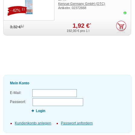
Kenvue Germany GmbH (OTC)
Artikelnr.
02372668
2)
- 42%
Sofor
1,92 €
*
1)
3,32 €
192,00 €
pro 1 l
Mein Konto
E-Mail:
Passwort:
Login
Kundenkonto anlegen
Passwort anfordern