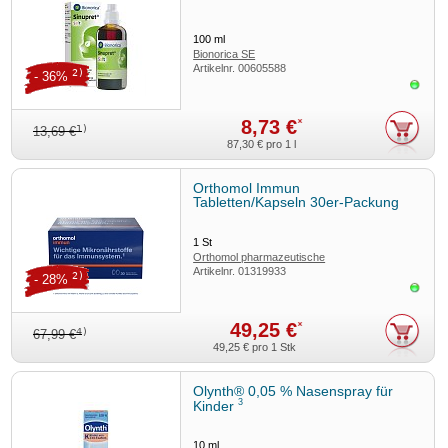
100
ml
Bionorica SE
Artikelnr.
00605588
2)
- 36%
Sofor
8,73 €
*
1)
13,69 €
87,30 €
pro 1 l
Orthomol Immun
Tabletten/Kapseln 30er-Packung
1
St
Orthomol pharmazeutische
Artikelnr.
01319933
2)
- 28%
Sofor
49,25 €
*
4)
67,99 €
49,25 €
pro 1 Stk
Olynth® 0,05 % Nasenspray für
3
Kinder
10
ml