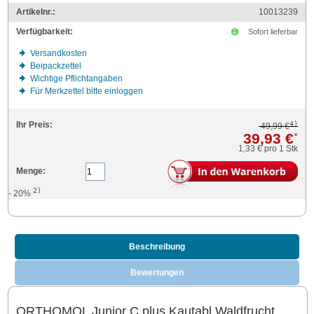
Artikelnr.:
10013239
Verfügbarkeit:
Sofort lieferbar
Versandkosten
Beipackzettel
Wichtige Pflichtangaben
Für Merkzettel bitte einloggen
4)
Ihr Preis:
49,99 €
39,93 €
*
1,33 €
pro 1 Stk
Menge:
2)
- 20%
Beschreibung
Bewertungen
ORTHOMOL Junior C plus Kautabl.Waldfrucht