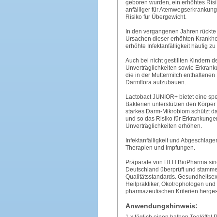
geboren wurden, ein erhöhtes Risi
anfälliger für Atemwegserkrankung
Risiko für Übergewicht.
In den vergangenen Jahren rückte
Ursachen dieser erhöhten Krankhei
erhöhte Infektanfälligkeit häufig z
Auch bei nicht gestillten Kindern d
Unverträglichkeiten sowie Erkrank
die in der Muttermilch enthaltene
Darmflora aufzubauen.
Lactobact JUNIOR+ bietet eine spez
Bakterien unterstützen den Körper
starkes Darm-Mikrobiom schützt da
und so das Risiko für Erkrankunge
Unverträglichkeiten erhöhen.
Infektanfälligkeit und Abgeschlag
Therapien und Impfungen.
Präparate von HLH BioPharma sind
Deutschland überprüft und stammen 
Qualitätsstandards. Gesundheitsex
Heilpraktiker, Ökotrophologen und
pharmazeutischen Kriterien herge
Anwendungshinweis:
1 x täglich einen halben Teelöffel P