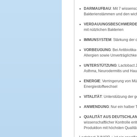
DARMAUFBAU
: Mit 7 wissens
Bakterienstämmen und den wich
VERDAUUNGSBESCHWERD
mit nützlichen Bakterien
IMMUNSYSTEM
: Stärkung der 
VORBEUGUNG
: Bei Antibioti
Allergien sowie Unverträglichke
UNTERSTÜTZUNG
: Lactobact
Asthma, Neurodermitis und Ha
ENERGIE
: Verringerung von M
Energiestoffwechsel
VITALITÄT
: Unterstützung der g
ANWENDUNG
: Nur ein halber 
QUALITÄT AUS DEUTSCHLA
wissenschaftlicher Kontrolle en
Produktion mit höchsten Qualitä