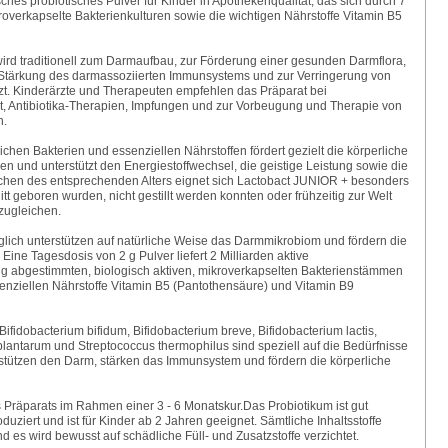
sches probiotisches Pulver für Kinder in Apothekenqualität, das sich durch 7
roverkapselte Bakterienkulturen sowie die wichtigen Nährstoffe Vitamin B5
ird traditionell zum Darmaufbau, zur Förderung einer gesunden Darmflora,
Stärkung des darmassoziierten Immunsystems und zur Verringerung von
t. Kinderärzte und Therapeuten empfehlen das Präparat bei
eit, Antibiotika-Therapien, Impfungen und zur Vorbeugung und Therapie von
n.
ichen Bakterien und essenziellen Nährstoffen fördert gezielt die körperliche
n und unterstützt den Energiestoffwechsel, die geistige Leistung sowie die
ichen des entsprechenden Alters eignet sich Lactobact JUNIOR + besonders
itt geboren wurden, nicht gestillt werden konnten oder frühzeitig zur Welt
zugleichen.
täglich unterstützen auf natürliche Weise das Darmmikrobiom und fördern die
ine Tagesdosis von 2 g Pulver liefert 2 Milliarden aktive
tig abgestimmten, biologisch aktiven, mikroverkapselten Bakterienstämmen
senziellen Nährstoffe Vitamin B5 (Pantothensäure) und Vitamin B9
fidobacterium bifidum, Bifidobacterium breve, Bifidobacterium lactis,
 plantarum und Streptococcus thermophilus sind speziell auf die Bedürfnisse
stützen den Darm, stärken das Immunsystem und fördern die körperliche
Präparats im Rahmen einer 3 - 6 Monatskur.Das Probiotikum ist gut
oduziert und ist für Kinder ab 2 Jahren geeignet. Sämtliche Inhaltsstoffe
d es wird bewusst auf schädliche Füll- und Zusatzstoffe verzichtet.