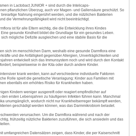
smen in Lactobact JUNIOR + sind durch die Intelicaps-
inen pflanzlichen Überzug, auch vor Magen- und Gallensäure geschützt. So
r breiartige Nahrung eingerührt werden, und die nützlichen Bakterien
d die Vermehrungsfähigkeit wird nicht beeinträchtigt.
ora ist für alle Eltern wichtig, die die Entwicklung ihres Kindes
 Eine gesunde Kindheit bildet die Grundlage für ein gesundes Leben.
ich mögliche Defizite ausgleichen und eine stabile Basis für die
en sich im menschlichen Darm, weshalb eine gesunde Darmflora eine
kräfte und die Anfälligkeit gegenüber Allergien, Unverträglichkeiten und
bensjahren entwickelt sich das Immunsystem noch und wird durch den Kontakt
ordert, beispielsweise in der Kita oder durch andere Kinder.
ntensiver krank werden, kann auf verschiedene individuelle Faktoren
che Rolle spielt die genetische Veranlagung: Kinder aus Familien mit
nnen ebenfalls ein erhöhtes Risiko für Krankheiten haben.
igen Kindern weniger ausgereift oder reagiert empfindlicher auf
in den ersten Lebensjahren zu häufigeren Infekten führen kann. Manchmal
tika unumgänglich, wodurch nicht nur Krankheitserreger bekämpft werden,
akterien geschädigt werden können, was das Darmmikrobiom belastet.
eschwerden verursachen. Um die Darmflora während und nach der
ichtig, frühzeitig nützliche Bakterien zuzuführen, die sich ansiedeln und das
ellen.
t umfangreichen Datensätzen zeigen, dass Kinder, die per Kaiserschnitt