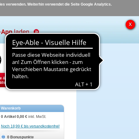
kies verwenden. Weiterhin verwendet die Seite Google Analytics.
Hilfe
Kontakt
e &
Diabetes
Tier
ätsbedarf
Warenkorb
0 Artikel
0,00 €
inkl. MwSt.
Noch 18,99 € bis versandkostenfrei!
0 Bonuspunkte