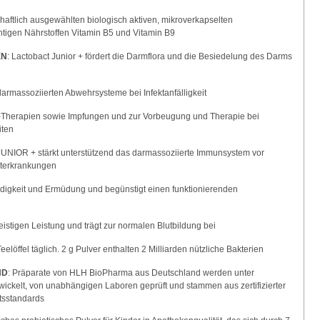
chaftlich ausgewählten biologisch aktiven, mikroverkapselten
tigen Nährstoffen Vitamin B5 und Vitamin B9
EN
: Lactobact Junior + fördert die Darmflora und die Besiedelung des Darms
darmassoziierten Abwehrsysteme bei Infektanfälligkeit
ka-Therapien sowie Impfungen und zur Vorbeugung und Therapie bei
iten
 JUNIOR + stärkt unterstützend das darmassoziierte Immunsystem vor
uterkrankungen
üdigkeit und Ermüdung und begünstigt einen funktionierenden
eistigen Leistung und trägt zur normalen Blutbildung bei
Teelöffel täglich. 2 g Pulver enthalten 2 Milliarden nützliche Bakterien
ND
: Präparate von HLH BioPharma aus Deutschland werden unter
twickelt, von unabhängigen Laboren geprüft und stammen aus zertifizierter
tsstandards