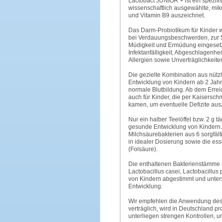
Lactobact JUNIOR + ist ein spezifi
wissenschaftlich ausgewählte, mik
und Vitamin B9 auszeichnet.
Das Darm-Probiotikum für Kinder w
bei Verdauungsbeschwerden, zur 
Müdigkeit und Ermüdung eingesetz
Infektanfälligkeit, Abgeschlagenh
Allergien sowie Unverträglichkeite
Die gezielte Kombination aus nützl
Entwicklung von Kindern ab 2 Jahre
normale Blutbildung. Ab dem Erre
auch für Kinder, die per Kaiserschn
kamen, um eventuelle Defizite aus
Nur ein halber Teelöffel bzw. 2 g 
gesunde Entwicklung von Kindern. E
Milchsäurebakterien aus 6 sorgfäl
in idealer Dosierung sowie die es
(Folsäure).
Die enthaltenen Bakterienstämme Bi
Lactobacillus casei, Lactobacillus
von Kindern abgestimmt und unter
Entwicklung.
Wir empfehlen die Anwendung des 
verträglich, wird in Deutschland pr
unterliegen strengen Kontrollen, un