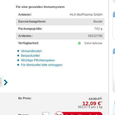
Für eine gesundes Immunsystem
Anbieter:
HLH BioPharma GmbH
Darreichungsform:
Beutel
Packungsgröße:
7X2
g
Artikelnr.:
09332790
Verfügbarkeit:
Sofort lieferbar
Versandkosten
Beipackzettel
Wichtige Pflichtangaben
Für Merkzettel bitte einloggen
4)
Ihr Preis:
13,90 €
12,09 €
*
863,57 €
pro 1 kg