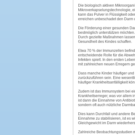
Die biologisch aktiven Mikroorgani
Mikroverkapselungstechnologie, e
kann das Pulver in Flüssigkeit ode
erreichen unbeschadet den Darm un
Die Förderung einer gesunden Darmfl
bestmöglich unterstützen möchten.
Durch gezielte Maßnahmen lassen s
Gesundheit des Kindes schaffen.
Etwa 70 % der Immunzellen befind
entscheidende Rolle für die Abwehr
Infekten spielt. In den ersten Le
mit zahlreichen neuen Erregern gef
Dass manche Kinder häufiger und i
zurückzuführen sein. Eine wesentli
häufiger Krankheitsanfälligkeit kö
Zudem ist das Immunsystem bei ein
Krankheitserreger, was vor allem 
ist dann die Einnahme von Antibio
sondern oft auch nützliche Darmb
Dies kann Durchfall und andere B
Einnahme zu stabilisieren, ist es w
Gleichgewicht im Darm wiederherst
Zahlreiche Beobachtungsstudien mi