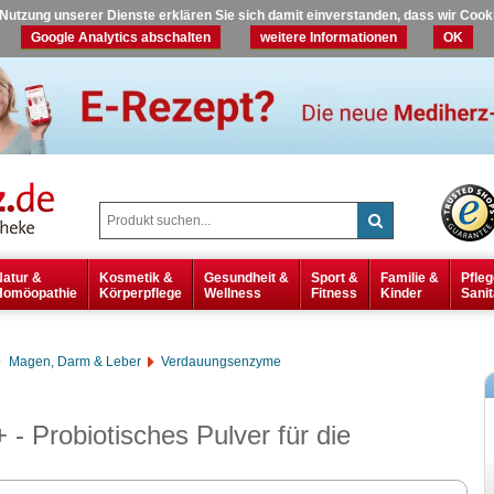
r Nutzung unserer Dienste erklären Sie sich damit einverstanden, dass wir Coo
Google Analytics abschalten
weitere Informationen
OK
Natur &
Kosmetik &
Gesundheit &
Sport &
Familie &
Pfleg
Homöopathie
Körperpflege
Wellness
Fitness
Kinder
Sanit
Magen, Darm & Leber
Verdauungsenzyme
- Probiotisches Pulver für die