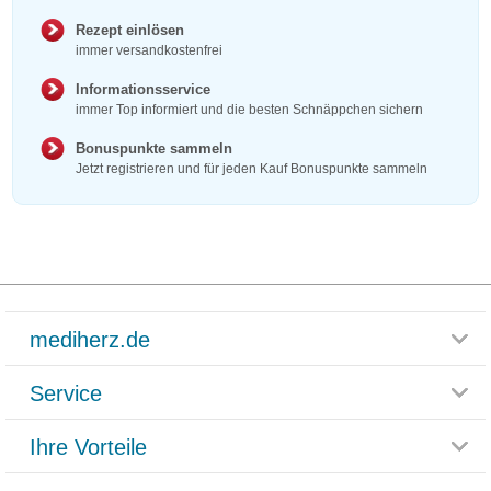
Rezept einlösen
immer versandkostenfrei
Informationsservice
immer Top informiert und die besten Schnäppchen sichern
Bonuspunkte sammeln
Jetzt registrieren und für jeden Kauf Bonuspunkte sammeln
mediherz.de
Service
Glossar
Themenwelten
Ihre Vorteile
Rücksendemöglichkeit
Häufig gestellte Fragen
Reklamationsformular
Impressum