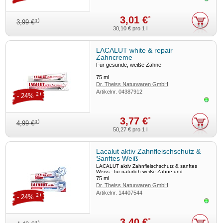
3,01 €
*
4)
3,99 €
30,10 €
pro 1 l
LACALUT white & repair
Zahncreme
Für gesunde, weiße Zähne
75
ml
Dr. Theiss Naturwaren GmbH
Artikelnr.
04387912
2)
- 24%
Sofor
3,77 €
*
4)
4,99 €
50,27 €
pro 1 l
Lacalut aktiv Zahnfleischschutz &
Sanftes Weiß
LACALUT aktiv Zahnfleischschutz & sanftes
Weiss - für natürlich weiße Zähne und
gestrafftes Zahnfleisch
75
ml
Dr. Theiss Naturwaren GmbH
Artikelnr.
14407544
2)
- 24%
Sofor
3,40 €
*
4)