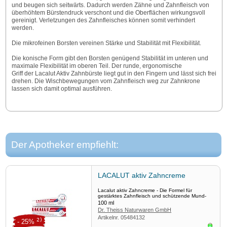
und beugen sich seitwärts. Dadurch werden Zähne und Zahnfleisch von
überhöhtem Bürstendruck verschont und die Oberflächen wirkungsvoll
gereinigt. Verletzungen des Zahnfleisches können somit verhindert
werden.
Die mikrofeinen Borsten vereinen Stärke und Stabilität mit Flexibilität.
Die konische Form gibt den Borsten genügend Stabilität im unteren und
maximale Flexibilität im oberen Teil. Der runde, ergonomische
Griff der Lacalut Aktiv Zahnbürste liegt gut in den Fingern und lässt sich frei
drehen. Die Wischbewegungen vom Zahnfleisch weg zur Zahnkrone
lassen sich damit optimal ausführen.
Der Apotheker empfiehlt:
LACALUT aktiv Zahncreme
Lacalut aktiv Zahncreme - Die Formel für
gestärktes Zahnfleisch und schützende Mund-
und Zahnpflege
100
ml
Dr. Theiss Naturwaren GmbH
Artikelnr.
05484132
2)
- 25%
Sofor