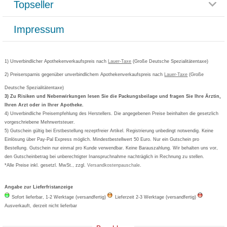
Topseller
Rezeptlieferung
Paketlieferstatus
Datenschutz
Bonusprogramm
Lieferung und Bezahlung
Widerrufsbelehrung
Impressum
Grippostad
Gutschein und Rabatte
Versandkosten
AGB
Bepanthen
Kundenbewertung
Passwort vergessen
Barrierefreiheitserklärung
Cetirizin
Bestellung Post & Fax
Bestellschein ausfüllen
1) Unverbindlicher Apothekenverkaufspreis nach
Cookie-Einstellungen
Lauer-Taxe
(Große Deutsche Spezialitätentaxe)
Orthomol
Deutscher Service Preis
Newsletteranmeldung
2) Preisersparnis gegenüber unverbindlichem Apothekenverkaufspreis nach
Vertrag widerrufen
Lauer-Taxe
(Große
Aspirin
Deutsche Spezialitätentaxe)
Formoline
3) Zu Risiken und Nebenwirkungen lesen Sie die Packungsbeilage und fragen Sie Ihre Ärztin,
Ihren Arzt oder in Ihrer Apotheke.
Wick
4) Unverbindliche Preisempfehlung des Herstellers. Die angegebenen Preise beinhalten die gesetzlich
Eucerin
vorgeschriebene Mehrwertsteuer.
5) Gutschein gültig bei Erstbestellung rezeptfreier Artikel. Registrierung unbedingt notwendig. Keine
Basica
Einlösung über Pay-Pal Express möglich. Mindestbestellwert 50 Euro. Nur ein Gutschein pro
Bestellung. Gutschein nur einmal pro Kunde verwendbar. Keine Barauszahlung. Wir behalten uns vor,
den Gutscheinbetrag bei unberechtigter Inanspruchnahme nachträglich in Rechnung zu stellen.
*Alle Preise inkl. gesetzl. MwSt., zzgl.
Versandkostenpauschale
.
Angabe zur Lieferfristanzeige
Sofort lieferbar, 1-2 Werktage (versandfertig)
Lieferzeit 2-3 Werktage (versandfertig)
Ausverkauft, derzeit nicht lieferbar