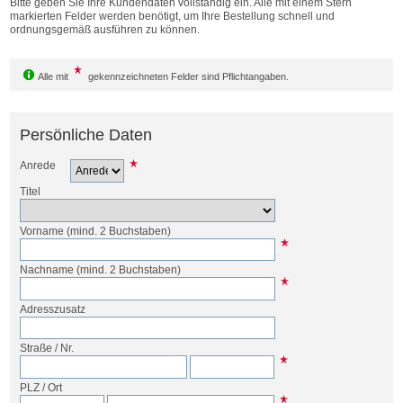
Bitte geben Sie Ihre Kundendaten vollständig ein. Alle mit einem Stern
Bestellen
markierten Felder werden benötigt, um Ihre Bestellung schnell und
ordnungsgemäß ausführen zu können.
Alle mit
gekennzeichneten Felder sind Pflichtangaben.
Persönliche Daten
Anrede
Titel
Vorname
(mind. 2 Buchstaben)
Nachname
(mind. 2 Buchstaben)
Adresszusatz
Straße
/
Nr.
PLZ
/
Ort