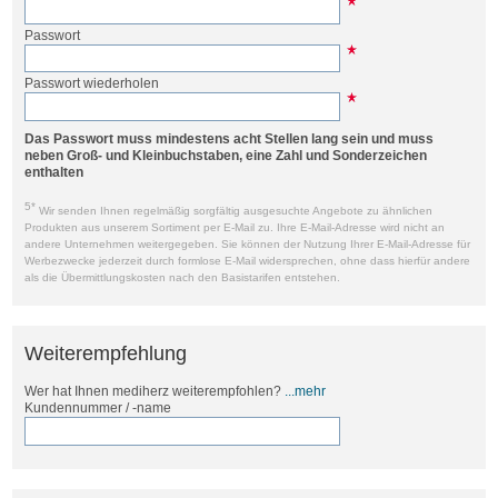
Passwort
Passwort wiederholen
Das Passwort muss mindestens acht Stellen lang sein und muss
neben Groß- und Kleinbuchstaben, eine Zahl und Sonderzeichen
enthalten
5*
Wir senden Ihnen regelmäßig sorgfältig ausgesuchte Angebote zu ähnlichen
Produkten aus unserem Sortiment per E-Mail zu. Ihre E-Mail-Adresse wird nicht an
andere Unternehmen weitergegeben. Sie können der Nutzung Ihrer E-Mail-Adresse für
Werbezwecke jederzeit durch formlose E-Mail widersprechen, ohne dass hierfür andere
als die Übermittlungskosten nach den Basistarifen entstehen.
Weiterempfehlung
Wer hat Ihnen mediherz weiterempfohlen?
...mehr
Kundennummer / -name