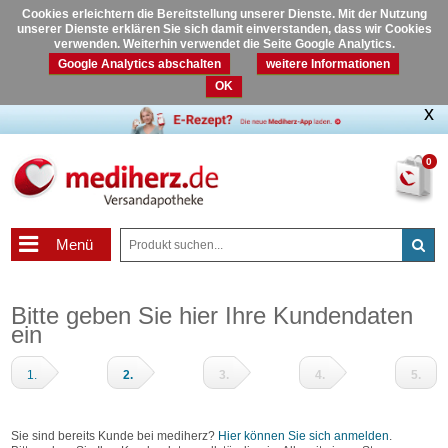
Cookies erleichtern die Bereitstellung unserer Dienste. Mit der Nutzung
unserer Dienste erklären Sie sich damit einverstanden, dass wir Cookies
verwenden. Weiterhin verwendet die Seite Google Analytics.
Google Analytics abschalten
weitere Informationen
OK
0
Menü
Bitte geben Sie hier Ihre Kundendaten
ein
1.
2.
3.
4.
5.
Warenkorb
Adressdaten
Zahlungsart
Prüfen
Fertig
und
Sie sind bereits Kunde bei mediherz?
Hier können Sie sich anmelden
.