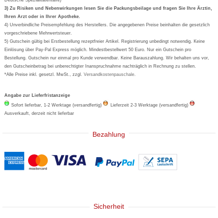
Formoline
3) Zu Risiken und Nebenwirkungen lesen Sie die Packungsbeilage und fragen Sie Ihre Ärztin,
Ihren Arzt oder in Ihrer Apotheke.
Wick
4) Unverbindliche Preisempfehlung des Herstellers. Die angegebenen Preise beinhalten die gesetzlich
Eucerin
vorgeschriebene Mehrwertsteuer.
5) Gutschein gültig bei Erstbestellung rezeptfreier Artikel. Registrierung unbedingt notwendig. Keine
Basica
Einlösung über Pay-Pal Express möglich. Mindestbestellwert 50 Euro. Nur ein Gutschein pro
Bestellung. Gutschein nur einmal pro Kunde verwendbar. Keine Barauszahlung. Wir behalten uns vor,
den Gutscheinbetrag bei unberechtigter Inanspruchnahme nachträglich in Rechnung zu stellen.
*Alle Preise inkl. gesetzl. MwSt., zzgl.
Versandkostenpauschale
.
Angabe zur Lieferfristanzeige
Sofort lieferbar, 1-2 Werktage (versandfertig)
Lieferzeit 2-3 Werktage (versandfertig)
Ausverkauft, derzeit nicht lieferbar
Bezahlung
Sicherheit