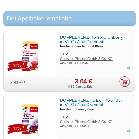
Der Apotheker empfiehlt:
DOPPELHERZ Heiße Cranberry
m.Vit.C+Zink Granulat
Für Immunsystem und Blase
10
St
Queisser Pharma GmbH & Co. KG
Artikelnr.
09077547
2)
- 13%
Sofor
3,04 €
*
4)
3,49 €
0,30 €
pro 1 Stk
DOPPELHERZ heißer Holunder
m.Vit.C+Zink Granulat
Für das Immunsystem
10
St
Queisser Pharma GmbH & Co. KG
Artikelnr.
09071450
2)
- 13%
Sofor