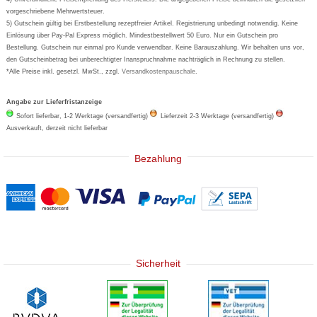
Eucerin
vorgeschriebene Mehrwertsteuer.
5) Gutschein gültig bei Erstbestellung rezeptfreier Artikel. Registrierung unbedingt notwendig. Keine
Basica
Einlösung über Pay-Pal Express möglich. Mindestbestellwert 50 Euro. Nur ein Gutschein pro
Bestellung. Gutschein nur einmal pro Kunde verwendbar. Keine Barauszahlung. Wir behalten uns vor,
den Gutscheinbetrag bei unberechtigter Inanspruchnahme nachträglich in Rechnung zu stellen.
*Alle Preise inkl. gesetzl. MwSt., zzgl.
Versandkostenpauschale
.
Angabe zur Lieferfristanzeige
Sofort lieferbar, 1-2 Werktage (versandfertig)
Lieferzeit 2-3 Werktage (versandfertig)
Ausverkauft, derzeit nicht lieferbar
Bezahlung
Sicherheit