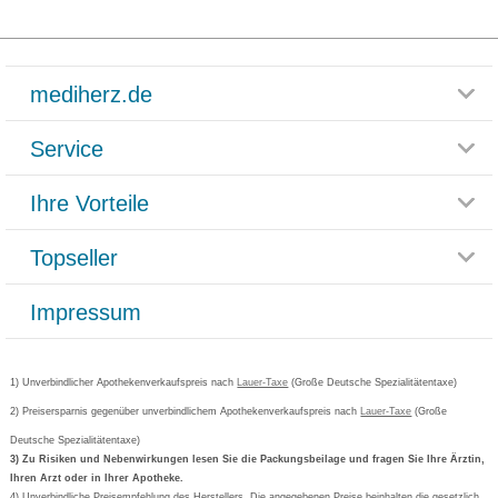
mediherz.de
Service
Glossar
Themenwelten
Ihre Vorteile
Rücksendemöglichkeit
Häufig gestellte Fragen
Reklamationsformular
Impressum
Topseller
Rezeptlieferung
Paketlieferstatus
Datenschutz
Bonusprogramm
Lieferung und Bezahlung
Widerrufsbelehrung
Impressum
Grippostad
Gutschein und Rabatte
Versandkosten
AGB
Bepanthen
Kundenbewertung
Passwort vergessen
Barrierefreiheitserklärung
Cetirizin
Bestellung Post & Fax
Bestellschein ausfüllen
1) Unverbindlicher Apothekenverkaufspreis nach
Cookie-Einstellungen
Lauer-Taxe
(Große Deutsche Spezialitätentaxe)
Orthomol
Deutscher Service Preis
Newsletteranmeldung
2) Preisersparnis gegenüber unverbindlichem Apothekenverkaufspreis nach
Vertrag widerrufen
Lauer-Taxe
(Große
Aspirin
Deutsche Spezialitätentaxe)
Formoline
3) Zu Risiken und Nebenwirkungen lesen Sie die Packungsbeilage und fragen Sie Ihre Ärztin,
Ihren Arzt oder in Ihrer Apotheke.
Wick
4) Unverbindliche Preisempfehlung des Herstellers. Die angegebenen Preise beinhalten die gesetzlich