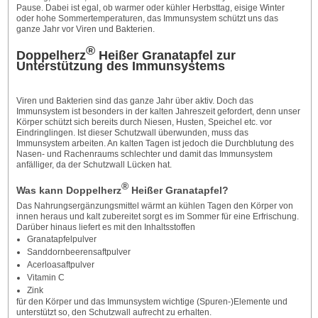
Pause. Dabei ist egal, ob warmer oder kühler Herbsttag, eisige Winter
oder hohe Sommertemperaturen, das Immunsystem schützt uns das
ganze Jahr vor Viren und Bakterien.
®
Doppelherz
Heißer Granatapfel zur
Unterstützung des Immunsystems
Viren und Bakterien sind das ganze Jahr über aktiv. Doch das
Immunsystem ist besonders in der kalten Jahreszeit gefordert, denn unser
Körper schützt sich bereits durch Niesen, Husten, Speichel etc. vor
Eindringlingen. Ist dieser Schutzwall überwunden, muss das
Immunsystem arbeiten. An kalten Tagen ist jedoch die Durchblutung des
Nasen- und Rachenraums schlechter und damit das Immunsystem
anfälliger, da der Schutzwall Lücken hat.
®
Was kann Doppelherz
Heißer Granatapfel?
Das Nahrungsergänzungsmittel wärmt an kühlen Tagen den Körper von
innen heraus und kalt zubereitet sorgt es im Sommer für eine Erfrischung.
Darüber hinaus liefert es mit den Inhaltsstoffen
Granatapfelpulver
Sanddornbeerensaftpulver
Acerloasaftpulver
Vitamin C
Zink
für den Körper und das Immunsystem wichtige (Spuren-)Elemente und
unterstützt so, den Schutzwall aufrecht zu erhalten.