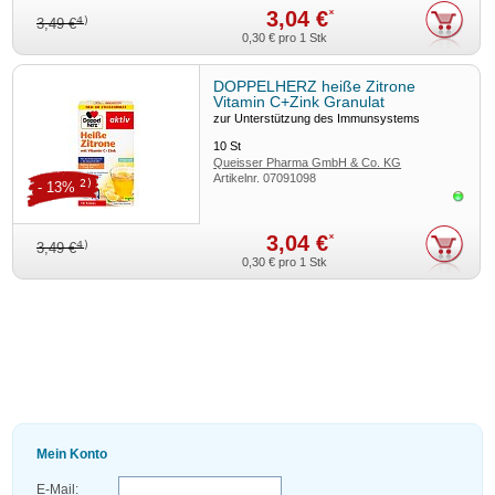
3,04 €
*
4)
3,49 €
0,30 €
pro 1 Stk
DOPPELHERZ heiße Zitrone
Vitamin C+Zink Granulat
zur Unterstützung des Immunsystems
10
St
Queisser Pharma GmbH & Co. KG
Artikelnr.
07091098
2)
- 13%
Sofor
3,04 €
*
4)
3,49 €
0,30 €
pro 1 Stk
Mein Konto
E-Mail: