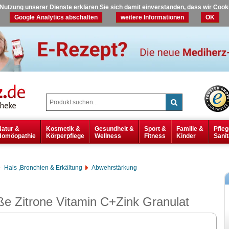
r Nutzung unserer Dienste erklären Sie sich damit einverstanden, dass wir Coo
Google Analytics abschalten
weitere Informationen
OK
Natur &
Kosmetik &
Gesundheit &
Sport &
Familie &
Pfleg
Homöopathie
Körperpflege
Wellness
Fitness
Kinder
Sanit
Hals ,Bronchien & Erkältung
Abwehrstärkung
Zitrone Vitamin C+Zink Granulat