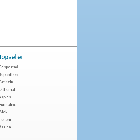
Topseller
Grippostad
Bepanthen
Cetirizin
Orthomol
Aspirin
Formoline
Wick
Eucerin
Basica