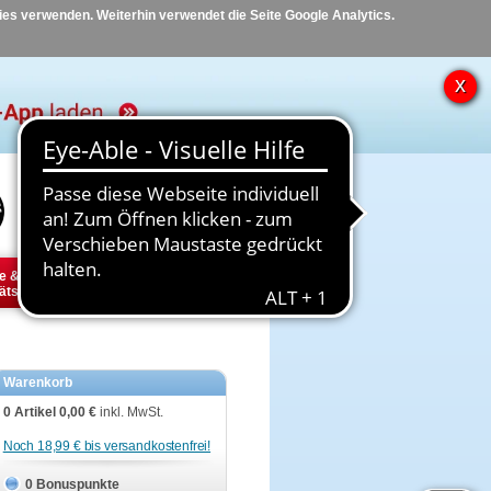
kies verwenden. Weiterhin verwendet die Seite Google Analytics.
Hilfe
Kontakt
e &
Diabetes
Tier
ätsbedarf
Warenkorb
0 Artikel
0,00 €
inkl. MwSt.
Noch 18,99 € bis versandkostenfrei!
0 Bonuspunkte