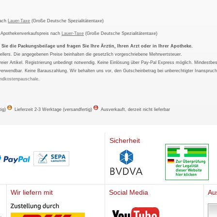
nach
Lauer-Taxe
(Große Deutsche Spezialitätentaxe)
m Apothekenverkaufspreis nach
Lauer-Taxe
(Große Deutsche Spezialitätentaxe)
ie die Packungsbeilage und fragen Sie Ihre Ärztin, Ihren Arzt oder in Ihrer Apotheke.
ellers. Die angegebenen Preise beinhalten die gesetzlich vorgeschriebene Mehrwertsteuer.
tfreier Artikel. Registrierung unbedingt notwendig. Keine Einlösung über Pay-Pal Express möglich. Mindestbes
verwendbar. Keine Barauszahlung. Wir behalten uns vor, den Gutscheinbetrag bei unberechtigter Inanspruc
ndkostenpauschale
.
tig)
Lieferzeit 2-3 Werktage (versandfertig)
Ausverkauft, derzeit nicht lieferbar
Sicherheit
Wir liefern mit
Social Media
Au
Mediherz