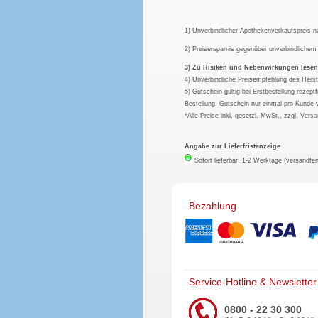
1) Unverbindlicher Apothekenverkaufspreis 
2) Preisersparnis gegenüber unverbindliche
3) Zu Risiken und Nebenwirkungen lesen S
4) Unverbindliche Preisempfehlung des Herst
5) Gutschein gültig bei Erstbestellung rezep
Bestellung. Gutschein nur einmal pro Kunde 
*Alle Preise inkl. gesetzl. MwSt., zzgl.
Versa
Angabe zur Lieferfristanzeige
Sofort lieferbar, 1-2 Werktage (versandfer
Bezahlung
Service-Hotline & Newsletter
0800 - 22 30 300