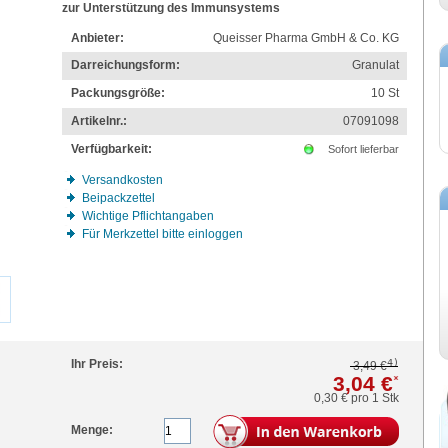
zur Unterstützung des Immunsystems
Anbieter:
Queisser Pharma GmbH & Co. KG
Darreichungsform:
Granulat
Packungsgröße:
10
St
Artikelnr.:
07091098
Verfügbarkeit:
Sofort lieferbar
Versandkosten
Beipackzettel
Wichtige Pflichtangaben
Für Merkzettel bitte einloggen
4)
Ihr Preis:
3,49 €
3,04 €
*
0,30 €
pro 1 Stk
Menge: