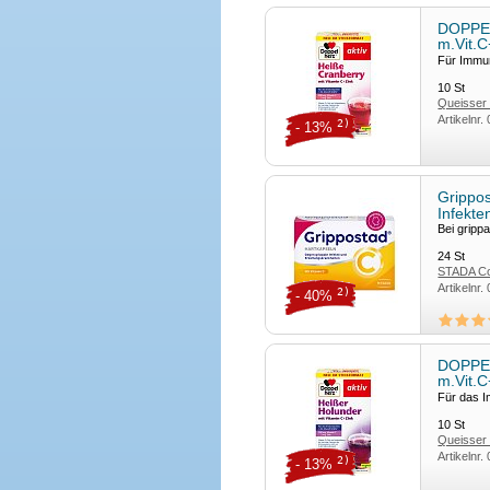
DOPPEL
m.Vit.C
Für Immu
10
St
Queisser
Artikelnr.
2)
- 13%
Grippos
Infekt
Bei grippa
24
St
STADA Co
Artikelnr.
Deutsch
2)
- 40%
DOPPEL
m.Vit.C
Für das 
10
St
Queisser
Artikelnr.
2)
- 13%