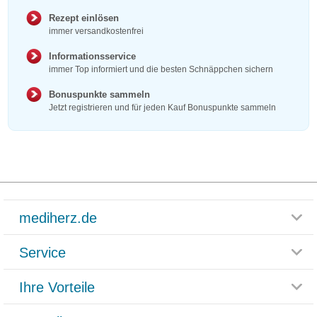
Rezept einlösen
immer versandkostenfrei
Informationsservice
immer Top informiert und die besten Schnäppchen sichern
Bonuspunkte sammeln
Jetzt registrieren und für jeden Kauf Bonuspunkte sammeln
mediherz.de
Service
Glossar
Themenwelten
Ihre Vorteile
Rücksendemöglichkeit
Häufig gestellte Fragen
Reklamationsformular
Impressum