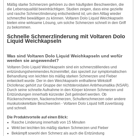
Mäßig starke Schmerzen gehören zu den häufigsten Beschwerden, die
die Lebensqualität beeinträchtigen. Studien zeigen, dass eine gezielte
und rasche Schmerzlinderung entscheidend ist, um den Alltag wieder
schmerzfrei bewältigen zu können. Voltaren Dolo Liquid Weichkapseln
bieten eine wirksame Lösung, um solche Schmerzen schnell in den Griff
zu bekommen.
Schnelle Schmerzlinderung mit Voltaren Dolo
Liquid Weichkapseln
Was sind Voltaren Dolo Liquid Weichkapseln und wofür
werden sie angewendet?
Voltaren Dolo Liquid Weichkapseln sind ein schmerzstillendes und
entzündungshemmendes Arzneimittel, das speziell zur symptomatischen
Behandlung von leichten bis mäßig starken Schmerzen und Fieber
entwickelt wurde. Der in den Weichkapseln enthaltene Wirkstoff
Diclofenac gehört zur Gruppe der nichtsteroidalen Antirheumatika (NSAR).
Durch seine schnelle Aufnahme in den Körper können Schmerzen und
Entzündungen innerhalb kürzester Zeit gelindert werden. Ob
Rückenschmerzen, Nackenschmerzen, Schulterschmerzen oder andere
muskuloskelettale Beschwerden - Voltaren Dolo Liquid hilft zuverlässig
und schnell.
Die Produktvorteile auf einen Blick:
Rasche Linderung innerhalb von 15 Minuten
Wirkt bei leichten bis mäßig starken Schmerzen und Fieber
Bekämpft sowohl den Schmerz als auch die Entzündung