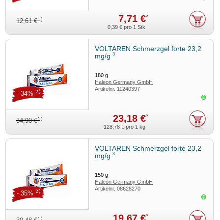
7,71 €
*
1)
12,61 €
0,39 €
pro 1 Stk
VOLTAREN Schmerzgel forte 23,2
3
mg/g
180
g
Haleon Germany GmbH
Artikelnr.
11240397
2)
- 34%
Sofor
23,18 €
*
1)
34,90 €
128,78 €
pro 1 kg
VOLTAREN Schmerzgel forte 23,2
3
mg/g
150
g
Haleon Germany GmbH
Artikelnr.
08628270
2)
- 35%
Sofor
19,67 €
*
1)