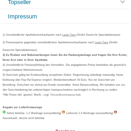
Topseller
Rezeptlieferung
Paketlieferstatus
Datenschutz
Bonusprogramm
Lieferung und Bezahlung
Widerrufsbelehrung
Impressum
Grippostad
Gutschein und Rabatte
Versandkosten
AGB
Bepanthen
Kundenbewertung
Passwort vergessen
Barrierefreiheitserklärung
Cetirizin
Bestellung Post & Fax
Bestellschein ausfüllen
1) Unverbindlicher Apothekenverkaufspreis nach
Cookie-Einstellungen
Lauer-Taxe
(Große Deutsche Spezialitätentaxe)
Orthomol
Deutscher Service Preis
Newsletteranmeldung
2) Preisersparnis gegenüber unverbindlichem Apothekenverkaufspreis nach
Vertrag widerrufen
Lauer-Taxe
(Große
Aspirin
Deutsche Spezialitätentaxe)
Formoline
3) Zu Risiken und Nebenwirkungen lesen Sie die Packungsbeilage und fragen Sie Ihre Ärztin,
Ihren Arzt oder in Ihrer Apotheke.
Wick
4) Unverbindliche Preisempfehlung des Herstellers. Die angegebenen Preise beinhalten die gesetzlich
Eucerin
vorgeschriebene Mehrwertsteuer.
5) Gutschein gültig bei Erstbestellung rezeptfreier Artikel. Registrierung unbedingt notwendig. Keine
Basica
Einlösung über Pay-Pal Express möglich. Mindestbestellwert 50 Euro. Nur ein Gutschein pro
Bestellung. Gutschein nur einmal pro Kunde verwendbar. Keine Barauszahlung. Wir behalten uns vor,
den Gutscheinbetrag bei unberechtigter Inanspruchnahme nachträglich in Rechnung zu stellen.
*Alle Preise inkl. gesetzl. MwSt., zzgl.
Versandkostenpauschale
.
Angabe zur Lieferfristanzeige
Sofort lieferbar, 1-2 Werktage (versandfertig)
Lieferzeit 2-3 Werktage (versandfertig)
Ausverkauft, derzeit nicht lieferbar
Bezahlung