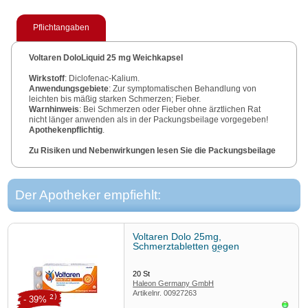
Pflichtangaben
Voltaren DoloLiquid 25 mg Weichkapsel
Wirkstoff
: Diclofenac-Kalium.
Anwendungsgebiete
: Zur symptomatischen Behandlung von
leichten bis mäßig starken Schmerzen; Fieber.
Warnhinweis
: Bei Schmerzen oder Fieber ohne ärztlichen Rat
nicht länger anwenden als in der Packungsbeilage vorgegeben!
Apothekenpflichtig
.
Zu Risiken und Nebenwirkungen lesen Sie die Packungsbeilage
und fragen Sie Ihre Ärztin, Ihren Arzt oder in Ihrer Apotheke.
Stand
: 01/2024.
Der Apotheker empfiehlt:
Voltaren Dolo 25mg,
Schmerztabletten gegen
3
Rückenschmerzen
20
St
Haleon Germany GmbH
Artikelnr.
00927263
2)
- 39%
Sofor