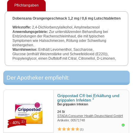
Pflichtangaben
Dobensana Orangengeschmack 1,2 mg / 0,6 mg Lutschtabletten
Wirkstoffe:
2,4-Dichlorbenzylalkohol, Amylmetacresol
Anwendungsgebiete:
Zur unterstützenden Behandlung bei
Entzündungen der Rachenschleimhaut, die mit typischen
Symptomen wie Halsschmerzen, Rötung oder Schwellung
einhergehen.
Warnhinweise:
Enthält Levomenthol, Saccharose,
Glucose (enthält Weizenstärke und Schwefeldioxid (E220)),
Propylenglycol, einen Duftstoff mit Citral, Citronellol, D-Limonen,
Geraniol und Linalool.
Packungsbeilage beachten.
Zu Risiken und Nebenwirkungen lesen Sie die Packungsbeilage
und fragen Sie Ihre Ärztin, Ihren Arzt oder in Ihrer Apotheke.
Der Apotheker empfiehlt:
DOBD0184
Reckitt Benckiser Deutschland GmbH – 69067 Heidelberg
Grippostad C® bei Erkältung und
3
grippalen Infekten
Bei grippalen Infekten
24
St
STADA Consumer Health Deutschland GmbH
Artikelnr.
00571748
2)
- 40%
Sofor
1