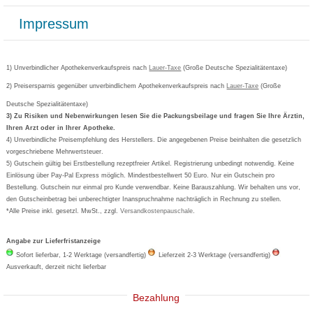
Bonusprogramm
Lieferung und Bezahlung
Widerrufsbelehrung
Impressum
Grippostad
Gutschein und Rabatte
Versandkosten
AGB
Bepanthen
Kundenbewertung
Passwort vergessen
Barrierefreiheitserklärung
Cetirizin
Bestellung Post & Fax
Bestellschein ausfüllen
1) Unverbindlicher Apothekenverkaufspreis nach
Cookie-Einstellungen
Lauer-Taxe
(Große Deutsche Spezialitätentaxe)
Orthomol
Deutscher Service Preis
Newsletteranmeldung
2) Preisersparnis gegenüber unverbindlichem Apothekenverkaufspreis nach
Vertrag widerrufen
Lauer-Taxe
(Große
Aspirin
Deutsche Spezialitätentaxe)
Formoline
3) Zu Risiken und Nebenwirkungen lesen Sie die Packungsbeilage und fragen Sie Ihre Ärztin,
Ihren Arzt oder in Ihrer Apotheke.
Wick
4) Unverbindliche Preisempfehlung des Herstellers. Die angegebenen Preise beinhalten die gesetzlich
Eucerin
vorgeschriebene Mehrwertsteuer.
5) Gutschein gültig bei Erstbestellung rezeptfreier Artikel. Registrierung unbedingt notwendig. Keine
Basica
Einlösung über Pay-Pal Express möglich. Mindestbestellwert 50 Euro. Nur ein Gutschein pro
Bestellung. Gutschein nur einmal pro Kunde verwendbar. Keine Barauszahlung. Wir behalten uns vor,
den Gutscheinbetrag bei unberechtigter Inanspruchnahme nachträglich in Rechnung zu stellen.
*Alle Preise inkl. gesetzl. MwSt., zzgl.
Versandkostenpauschale
.
Angabe zur Lieferfristanzeige
Sofort lieferbar, 1-2 Werktage (versandfertig)
Lieferzeit 2-3 Werktage (versandfertig)
Ausverkauft, derzeit nicht lieferbar
Bezahlung