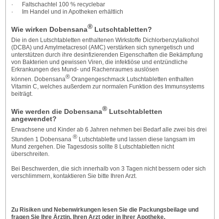
· Faltschachtel 100 % recyclebar
· Im Handel und in Apotheken erhältlich
®
Wie wirken Dobensana
Lutschtabletten?
Die in den Lutschtabletten enthaltenen Wirkstoffe Dichlorbenzylalkohol
(DCBA) und Amylmetacresol (AMC) verstärken sich synergetisch und
unterstützen durch ihre desinfizierenden Eigenschaften die Bekämpfung
von Bakterien und gewissen Viren, die infektiöse und entzündliche
Erkrankungen des Mund- und Rachenraumes auslösen
®
können. Dobensana
Orangengeschmack Lutschtabletten enthalten
Vitamin C, welches außerdem zur normalen Funktion des Immunsystems
beiträgt.
®
Wie werden die Dobensana
Lutschtabletten
angewendet?
Erwachsene und Kinder ab 6 Jahren nehmen bei Bedarf alle zwei bis drei
®
Stunden 1 Dobensana
Lutschtablette und lassen diese langsam im
Mund zergehen. Die Tagesdosis sollte 8 Lutschtabletten nicht
überschreiten.
Bei Beschwerden, die sich innerhalb von 3 Tagen nicht bessern oder sich
verschlimmern, kontaktieren Sie bitte Ihren Arzt.
Zu Risiken und Nebenwirkungen lesen Sie die Packungsbeilage und
fragen Sie Ihre Ärztin, Ihren Arzt oder in Ihrer Apotheke.