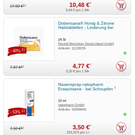
10,48 €
*
1)
17,60 €
0,44 €
pro 1 Stk
Dobensana® Honig & Zitrone
Halstabletten - Linderung bei
ersten Anzeichen von
3
Halsschmerzen
24
St
Reckitt Benckiser Deutschland GmbH
Artikelnr.
11128039
2)
- 40%
Sofor
4,77 €
*
4)
7,97 €
0,20 €
pro 1 Stk
Nasenspray-ratiopharm
3
Erwachsene - bei Schnupfen
15
ml
ratiopharm GmbH
Artikelnr.
00999848
2)
- 53%
Sofor
3,50 €
*
4)
7,50 €
233,33 €
pro 1 l