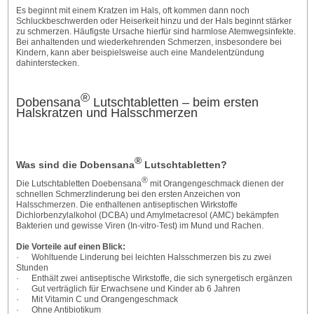
Es beginnt mit einem Kratzen im Hals, oft kommen dann noch
Schluckbeschwerden oder Heiserkeit hinzu und der Hals beginnt stärker
zu schmerzen. Häufigste Ursache hierfür sind harmlose Atemwegsinfekte.
Bei anhaltenden und wiederkehrenden Schmerzen, insbesondere bei
Kindern, kann aber beispielsweise auch eine Mandelentzündung
dahinterstecken.
®
Dobensana
Lutschtabletten – beim ersten
Halskratzen und Halsschmerzen
®
Was sind die Dobensana
Lutschtabletten?
®
Die Lutschtabletten Doebensana
mit Orangengeschmack dienen der
schnellen Schmerzlinderung bei den ersten Anzeichen von
Halsschmerzen. Die enthaltenen antiseptischen Wirkstoffe
Dichlorbenzylalkohol (DCBA) und Amylmetacresol (AMC) bekämpfen
Bakterien und gewisse Viren (In-vitro-Test) im Mund und Rachen.
Die Vorteile auf einen Blick:
· Wohltuende Linderung bei leichten Halsschmerzen bis zu zwei
Stunden
· Enthält zwei antiseptische Wirkstoffe, die sich synergetisch ergänzen
· Gut verträglich für Erwachsene und Kinder ab 6 Jahren
· Mit Vitamin C und Orangengeschmack
· Ohne Antibiotikum