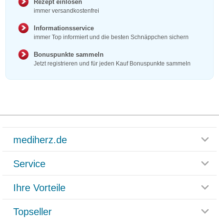
Rezept einlösen
immer versandkostenfrei
Informationsservice
immer Top informiert und die besten Schnäppchen sichern
Bonuspunkte sammeln
Jetzt registrieren und für jeden Kauf Bonuspunkte sammeln
mediherz.de
Service
Glossar
Themenwelten
Ihre Vorteile
Rücksendemöglichkeit
Häufig gestellte Fragen
Reklamationsformular
Impressum
Topseller
Rezeptlieferung
Paketlieferstatus
Datenschutz