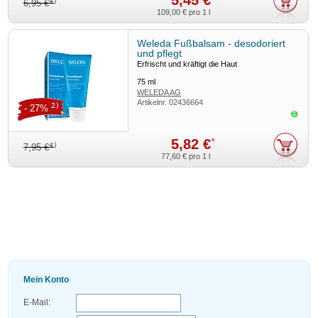
5,45 €
4)
6,95 €
109,00 €
pro 1 l
Weleda Fußbalsam - desodoriert
und pflegt
Erfrischt und kräftigt die Haut
75
ml
WELEDA AG
Artikelnr.
02436664
2)
- 27%
Sofor
5,82 €
*
4)
7,95 €
77,60 €
pro 1 l
Mein Konto
E-Mail: