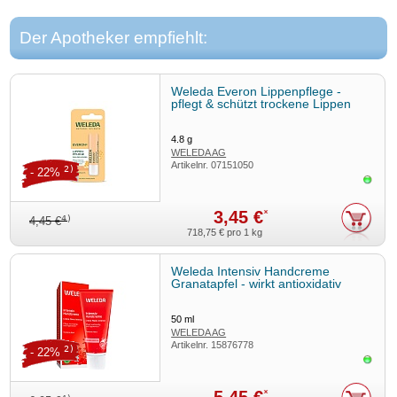
Der Apotheker empfiehlt:
Weleda Everon Lippenpflege -
pflegt & schützt trockene Lippen
4.8
g
WELEDA AG
Artikelnr.
07151050
2)
- 22%
Sofor
3,45 €
*
4)
4,45 €
718,75 €
pro 1 kg
Weleda Intensiv Handcreme
Granatapfel - wirkt antioxidativ
50
ml
WELEDA AG
Artikelnr.
15876778
2)
- 22%
Sofor
*