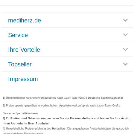
mediherz.de
Service
Glossar
Themenwelten
Ihre Vorteile
Rücksendemöglichkeit
Häufig gestellte Fragen
Reklamationsformular
Impressum
Topseller
Rezeptlieferung
Paketlieferstatus
Datenschutz
Bonusprogramm
Lieferung und Bezahlung
Widerrufsbelehrung
Impressum
Grippostad
Gutschein und Rabatte
Versandkosten
AGB
Bepanthen
Kundenbewertung
Passwort vergessen
Barrierefreiheitserklärung
Cetirizin
Bestellung Post & Fax
Bestellschein ausfüllen
1) Unverbindlicher Apothekenverkaufspreis nach
Cookie-Einstellungen
Lauer-Taxe
(Große Deutsche Spezialitätentaxe)
Orthomol
Deutscher Service Preis
Newsletteranmeldung
2) Preisersparnis gegenüber unverbindlichem Apothekenverkaufspreis nach
Vertrag widerrufen
Lauer-Taxe
(Große
Aspirin
Deutsche Spezialitätentaxe)
Formoline
3) Zu Risiken und Nebenwirkungen lesen Sie die Packungsbeilage und fragen Sie Ihre Ärztin,
Ihren Arzt oder in Ihrer Apotheke.
Wick
4) Unverbindliche Preisempfehlung des Herstellers. Die angegebenen Preise beinhalten die gesetzlich
Eucerin
vorgeschriebene Mehrwertsteuer.