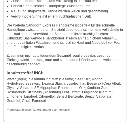
Zieht besonders schnell und vollständig in die Haut ein
Perfekt für die schnelle Handpflege zwischendurch
Raue und strapazierte Hände werden weich und geschmeidig
Verwöhnt die Sinne mit einem fruchtig-frischen Duft
Die Weleda Sanddorn Express Handcreme ist perfekt für die schnelle
Handpflege zwischendurch. Sie zieht besonders schnell und vollständig in
die Haut ein und verwöhnt die Sinne durch ihren fruchtig frischen
Citrusduft. Das wertvolle Sanddornöl ist reich an natürlichem Vitamin E
und ungesättigten Fettsäuren und schützt so Haut und Nagelbett vor Fett-
und Feuchtigkeitsverlust.
Zusammen mit hautpflegendem Sesamöl reguliert es das gesunde
Gleichgewicht der Haut, raue und strapazierte Hände werden weich und
geschmeidig gepflegt.
Inhaltsstoffe/ INCI:
Water (Aqua), Sesamum Indicum (Sesame) Seed Oil*, Alcohol*,
Hydrolyzed Beeswax, Tapioca Starch, Lysolecithin, Beeswax (Cera Alba),
Glyceryl Stearate SE,Hippophae Rhamnoides Oil*, Xanthan Gum,
Rosmarinus Officinalis (Rosemary) Leaf Extract, Fragrance (Parfum),
Limonene, Linalool, Citronellol, Benzyl Benzoate, Benzyl Salicylate,
Geraniol, Citral, Farnesol
*from natural essential oils and/or plant extracts