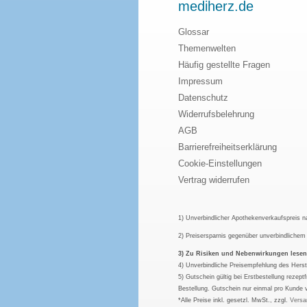
mediherz.de
Glossar
Themenwelten
Häufig gestellte Fragen
Impressum
Datenschutz
Widerrufsbelehrung
AGB
Barrierefreiheitserklärung
Cookie-Einstellungen
Vertrag widerrufen
1) Unverbindlicher Apothekenverkaufspreis 
2) Preisersparnis gegenüber unverbindliche
3) Zu Risiken und Nebenwirkungen lesen S
4) Unverbindliche Preisempfehlung des Herst
5) Gutschein gültig bei Erstbestellung rezep
Bestellung. Gutschein nur einmal pro Kunde 
*Alle Preise inkl. gesetzl. MwSt., zzgl.
Versa