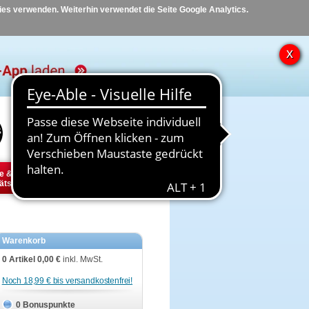
kies verwenden. Weiterhin verwendet die Seite Google Analytics.
Hilfe
Kontakt
e &
Diabetes
Tier
ätsbedarf
Warenkorb
0 Artikel
0,00 €
inkl. MwSt.
Noch 18,99 € bis versandkostenfrei!
0 Bonuspunkte