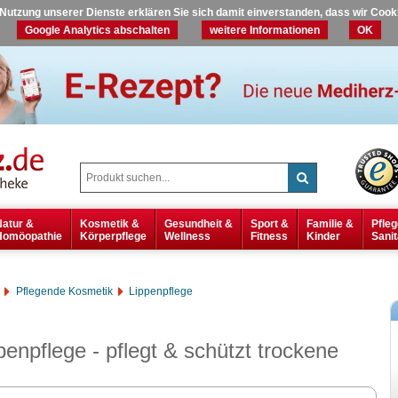
r Nutzung unserer Dienste erklären Sie sich damit einverstanden, dass wir Coo
Google Analytics abschalten
weitere Informationen
OK
Natur &
Kosmetik &
Gesundheit &
Sport &
Familie &
Pfleg
Homöopathie
Körperpflege
Wellness
Fitness
Kinder
Sanit
Pflegende Kosmetik
Lippenpflege
enpflege - pflegt & schützt trockene