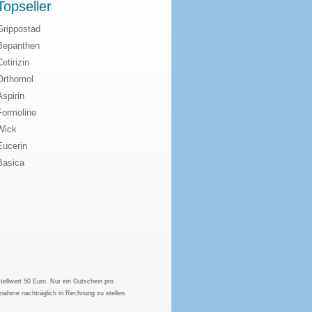
Topseller
Grippostad
Bepanthen
Cetirizin
Orthomol
Aspirin
Formoline
Wick
Eucerin
Basica
tellwert 50 Euro. Nur ein Gutschein pro
hnahme nachträglich in Rechnung zu stellen.