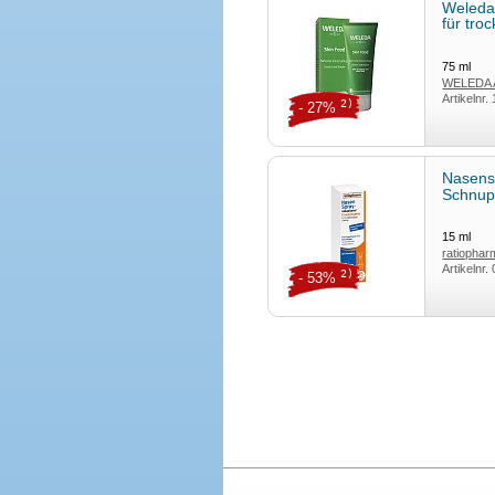
Weleda 
für tro
75
ml
WELEDA
Artikelnr.
2)
- 27%
Nasens
Schnu
15
ml
ratiopha
Artikelnr.
2)
- 53%