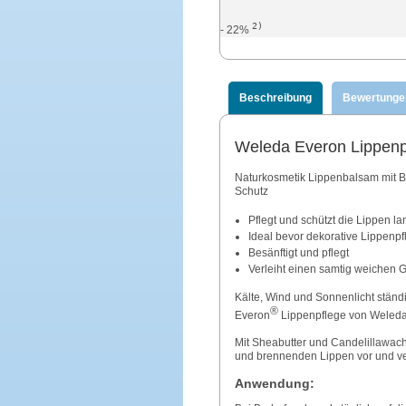
2)
- 22%
Beschreibung
Bewertunge
Weleda Everon Lippenp
Naturkosmetik Lippenbalsam mit Bi
Schutz
Pflegt und schützt die Lippen l
Ideal bevor dekorative Lippenp
Besänftigt und pflegt
Verleiht einen samtig weichen 
Kälte, Wind und Sonnenlicht ständi
®
Everon
Lippenpflege von Weleda b
Mit Sheabutter und Candelillawachs
und brennenden Lippen vor und ve
Anwendung: