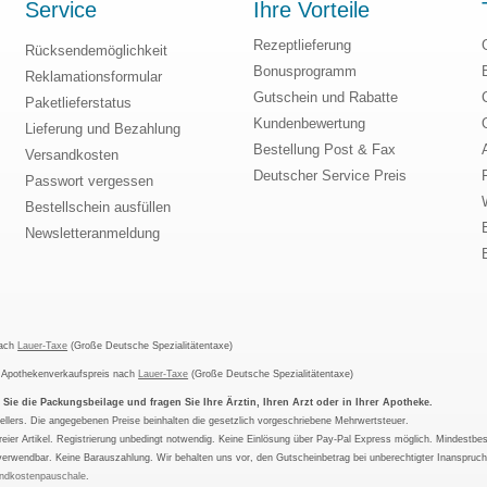
Service
Ihre Vorteile
Rezeptlieferung
Rücksendemöglichkeit
Bonusprogramm
Reklamationsformular
Gutschein und Rabatte
Paketlieferstatus
Kundenbewertung
Lieferung und Bezahlung
Bestellung Post & Fax
Versandkosten
Deutscher Service Preis
Passwort vergessen
Bestellschein ausfüllen
Newsletteranmeldung
nach
Lauer-Taxe
(Große Deutsche Spezialitätentaxe)
m Apothekenverkaufspreis nach
Lauer-Taxe
(Große Deutsche Spezialitätentaxe)
ie die Packungsbeilage und fragen Sie Ihre Ärztin, Ihren Arzt oder in Ihrer Apotheke.
ellers. Die angegebenen Preise beinhalten die gesetzlich vorgeschriebene Mehrwertsteuer.
tfreier Artikel. Registrierung unbedingt notwendig. Keine Einlösung über Pay-Pal Express möglich. Mindestbes
verwendbar. Keine Barauszahlung. Wir behalten uns vor, den Gutscheinbetrag bei unberechtigter Inanspruc
ndkostenpauschale
.