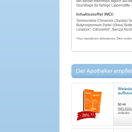
Bei Bedarf mehrmals täglich auf di
Grundlage für farbige Lippenstifte 
Inhaltsstoffe/ INCI:
Simmondsia Chinensis (Jojoba) See
Butyrospermum Parkii (Shea) Butte
Linalool*, Citronellol*, Benzyl Alco
*Aus natürlichen ätherischen Ölen und/o
Der Apotheker empfieh
Weleda
aufbaue
50
ml
WELEDA
Artikelnr.
2)
- 28%