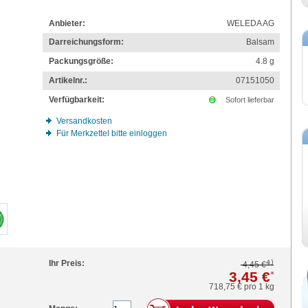
Anbieter:
WELEDA AG
Darreichungsform:
Balsam
Packungsgröße:
4.8
g
Artikelnr.:
07151050
Verfügbarkeit:
Sofort lieferbar
Versandkosten
Für Merkzettel bitte einloggen
4)
Ihr Preis:
4,45 €
3,45 €
*
718,75 €
pro 1 kg