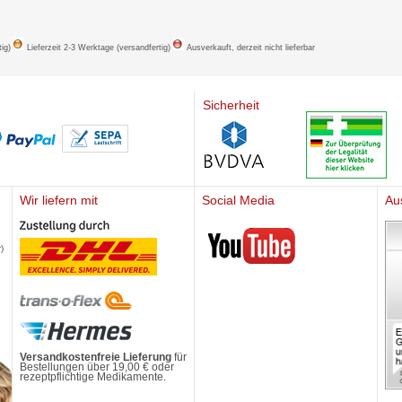
tig)
Lieferzeit 2-3 Werktage (versandfertig)
Ausverkauft, derzeit nicht lieferbar
Sicherheit
Wir liefern mit
Social Media
Au
Mediherz
)
Versandkostenfreie Lieferung
für
Bestellungen über 19,00 € oder
rezeptpflichtige Medikamente.