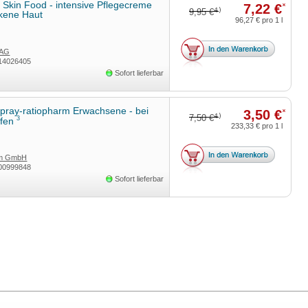
Skin Food - intensive Pflegecreme
7,22 €
*
4)
9,95 €
ckene Haut
96,27 €
pro 1 l
 AG
14026405
Sofort lieferbar
pray-ratiopharm Erwachsene - bei
3,50 €
*
4)
7,50 €
3
pfen
233,33 €
pro 1 l
rm GmbH
00999848
Sofort lieferbar