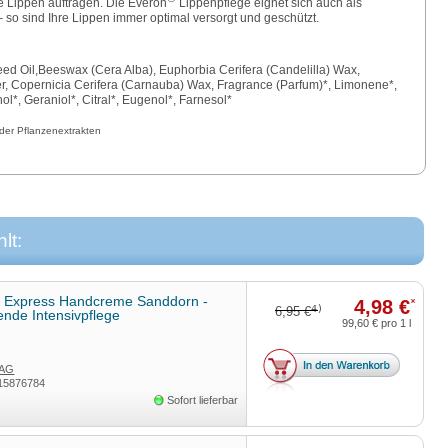
e Lippen auftragen. Die Everon
Lippenpflege eignet sich auch als
– so sind Ihre Lippen immer optimal versorgt und geschützt.
d Oil,Beeswax (Cera Alba), Euphorbia Cerifera (Candelilla) Wax,
r, Copernicia Cerifera (Carnauba) Wax, Fragrance (Parfum)*, Limonene*,
hol*, Geraniol*, Citral*, Eugenol*, Farnesol*
der Pflanzenextrakten
lt:
 Express Handcreme Sanddorn -
4,98 €
*
4)
6,95 €
nde Intensivpflege
99,60 €
pro 1 l
 AG
15876784
Sofort lieferbar