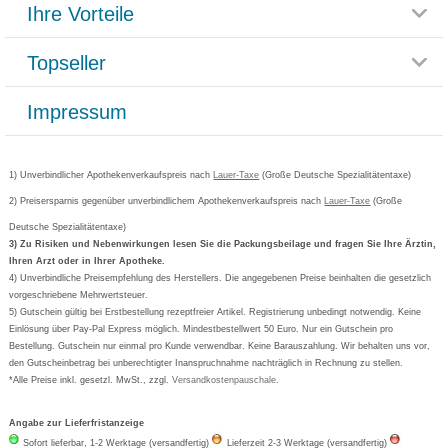
Ihre Vorteile
Rücksendemöglichkeit
Häufig gestellte Fragen
Reklamationsformular
Impressum
Topseller
Rezeptlieferung
Paketlieferstatus
Datenschutz
Bonusprogramm
Lieferung und Bezahlung
Widerrufsbelehrung
Impressum
Grippostad
Gutschein und Rabatte
Versandkosten
AGB
Bepanthen
Kundenbewertung
Passwort vergessen
Barrierefreiheitserklärung
Cetirizin
Bestellung Post & Fax
Bestellschein ausfüllen
1) Unverbindlicher Apothekenverkaufspreis nach
Cookie-Einstellungen
Lauer-Taxe
(Große Deutsche Spezialitätentaxe)
Orthomol
Deutscher Service Preis
Newsletteranmeldung
2) Preisersparnis gegenüber unverbindlichem Apothekenverkaufspreis nach
Vertrag widerrufen
Lauer-Taxe
(Große
Aspirin
Deutsche Spezialitätentaxe)
Formoline
3) Zu Risiken und Nebenwirkungen lesen Sie die Packungsbeilage und fragen Sie Ihre Ärztin,
Ihren Arzt oder in Ihrer Apotheke.
Wick
4) Unverbindliche Preisempfehlung des Herstellers. Die angegebenen Preise beinhalten die gesetzlich
Eucerin
vorgeschriebene Mehrwertsteuer.
5) Gutschein gültig bei Erstbestellung rezeptfreier Artikel. Registrierung unbedingt notwendig. Keine
Basica
Einlösung über Pay-Pal Express möglich. Mindestbestellwert 50 Euro. Nur ein Gutschein pro
Bestellung. Gutschein nur einmal pro Kunde verwendbar. Keine Barauszahlung. Wir behalten uns vor,
den Gutscheinbetrag bei unberechtigter Inanspruchnahme nachträglich in Rechnung zu stellen.
*Alle Preise inkl. gesetzl. MwSt., zzgl.
Versandkostenpauschale
.
Angabe zur Lieferfristanzeige
Sofort lieferbar, 1-2 Werktage (versandfertig)
Lieferzeit 2-3 Werktage (versandfertig)