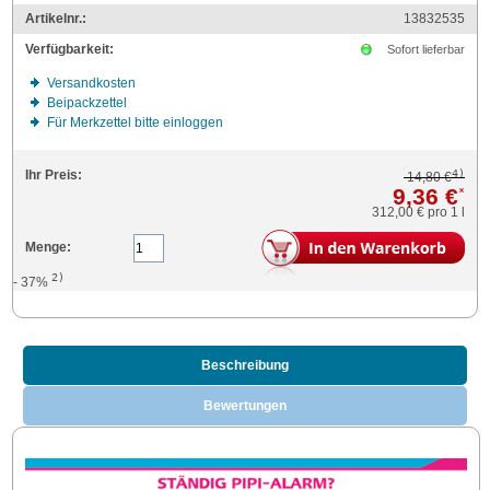
Artikelnr.:
13832535
Verfügbarkeit:
Sofort lieferbar
Versandkosten
Beipackzettel
Für Merkzettel bitte einloggen
4)
Ihr Preis:
14,80 €
9,36 €
*
312,00 €
pro 1 l
Menge:
2)
- 37%
Beschreibung
Bewertungen