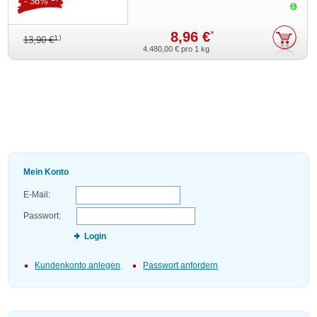
- 36%
Sofor
8,96 €
*
1)
13,90 €
4.480,00 €
pro 1 kg
Mein Konto
E-Mail:
Passwort:
Login
Kundenkonto anlegen
Passwort anfordern