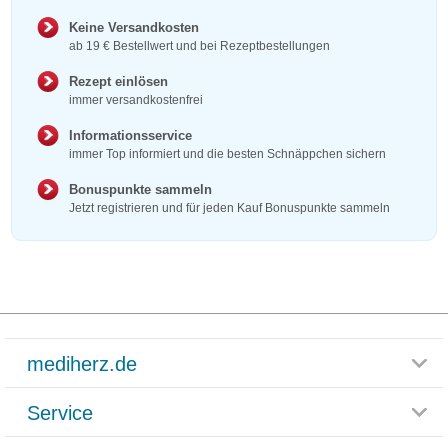
Keine Versandkosten
ab 19 € Bestellwert und bei Rezeptbestellungen
Rezept einlösen
immer versandkostenfrei
Informationsservice
immer Top informiert und die besten Schnäppchen sichern
Bonuspunkte sammeln
Jetzt registrieren und für jeden Kauf Bonuspunkte sammeln
mediherz.de
Service
Glossar
Themenwelten