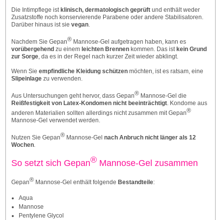
Die Intimpflege ist
klinisch, dermatologisch geprüft
und enthält weder
Zusatzstoffe noch konservierende Parabene oder andere Stabilisatoren.
Darüber hinaus ist sie
vegan
.
®
Nachdem Sie Gepan
Mannose-Gel aufgetragen haben, kann es
vorübergehend
zu einem
leichten Brennen
kommen. Das ist
kein Grund
zur Sorge
, da es in der Regel nach kurzer Zeit wieder abklingt.
Wenn Sie
empfindliche Kleidung schützen
möchten, ist es ratsam, eine
Slipeinlage
zu verwenden.
®
Aus Untersuchungen geht hervor, dass Gepan
Mannose-Gel die
Reißfestigkeit von Latex-Kondomen nicht beeinträchtigt
. Kondome aus
®
anderen Materialien sollten allerdings nicht zusammen mit Gepan
Mannose-Gel verwendet werden.
®
Nutzen Sie Gepan
Mannose-Gel
nach Anbruch nicht länger als 12
Wochen
.
®
So setzt sich Gepan
Mannose-Gel zusammen
®
Gepan
Mannose-Gel enthält folgende
Bestandteile
:
Aqua
Mannose
Pentylene Glycol