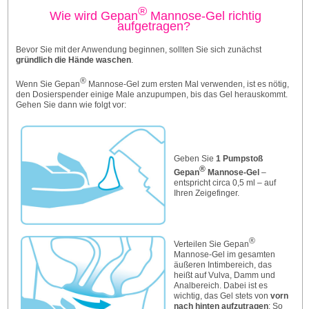
®
Wie wird Gepan
Mannose-Gel richtig
aufgetragen?
Bevor Sie mit der Anwendung beginnen, sollten Sie sich zunächst
gründlich die Hände waschen
.
®
Wenn Sie Gepan
Mannose-Gel zum ersten Mal verwenden, ist es nötig,
den Dosierspender einige Male anzupumpen, bis das Gel herauskommt.
Gehen Sie dann wie folgt vor:
Geben Sie
1 Pumpstoß
®
Gepan
Mannose-Gel
–
entspricht circa 0,5 ml – auf
Ihren Zeigefinger.
®
Verteilen Sie Gepan
Mannose-Gel im gesamten
äußeren Intimbereich, das
heißt auf Vulva, Damm und
Analbereich. Dabei ist es
wichtig, das Gel stets von
vorn
nach hinten aufzutragen
: So