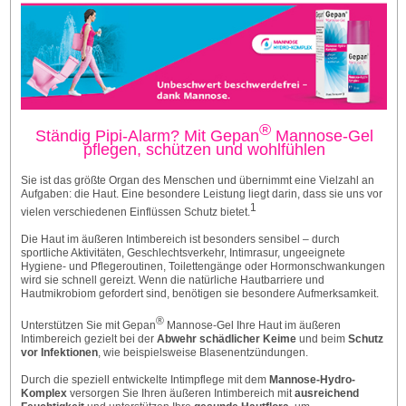
®
Ständig Pipi-Alarm? Mit Gepan
Mannose-Gel
pflegen, schützen und wohlfühlen
Sie ist das größte Organ des Menschen und übernimmt eine Vielzahl an
Aufgaben: die Haut. Eine besondere Leistung liegt darin, dass sie uns vor
1
vielen verschiedenen Einflüssen Schutz bietet.
Die Haut im äußeren Intimbereich ist besonders sensibel – durch
sportliche Aktivitäten, Geschlechtsverkehr, Intimrasur, ungeeignete
Hygiene- und Pflegeroutinen, Toilettengänge oder Hormonschwankungen
wird sie schnell gereizt. Wenn die natürliche Hautbarriere und
Hautmikrobiom gefordert sind, benötigen sie besondere Aufmerksamkeit.
®
Unterstützen Sie mit Gepan
Mannose-Gel Ihre Haut im äußeren
Intimbereich gezielt bei der
Abwehr schädlicher Keime
und beim
Schutz
vor Infektionen
, wie beispielsweise Blasenentzündungen.
Durch die speziell entwickelte Intimpflege mit dem
Mannose-Hydro-
Komplex
versorgen Sie Ihren äußeren Intimbereich mit
ausreichend