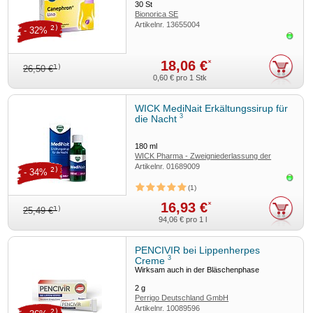
30
St
Bionorica SE
Artikelnr.
13655004
2)
- 32%
Sofor
18,06 €
*
1)
26,50 €
0,60 €
pro 1 Stk
WICK MediNait Erkältungssirup für
3
die Nacht
180
ml
WICK Pharma - Zweigniederlassung der
Artikelnr.
01689009
Procter & Gamble GmbH
2)
- 34%
Sofor
1
16,93 €
*
1)
25,49 €
94,06 €
pro 1 l
PENCIVIR bei Lippenherpes
3
Creme
Wirksam auch in der Bläschenphase
2
g
Perrigo Deutschland GmbH
Artikelnr.
10089596
2)