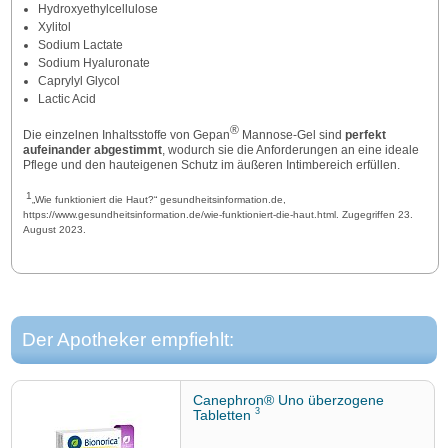
Hydroxyethylcellulose
Xylitol
Sodium Lactate
Sodium Hyaluronate
Caprylyl Glycol
Lactic Acid
®
Die einzelnen Inhaltsstoffe von Gepan
Mannose-Gel sind
perfekt
aufeinander abgestimmt
, wodurch sie die Anforderungen an eine ideale
Pflege und den hauteigenen Schutz im äußeren Intimbereich erfüllen.
1
„Wie funktioniert die Haut?“ gesundheitsinformation.de,
https://www.gesundheitsinformation.de/wie-funktioniert-die-haut.html. Zugegriffen 23.
August 2023.
Der Apotheker empfiehlt:
Canephron® Uno überzogene
3
Tabletten