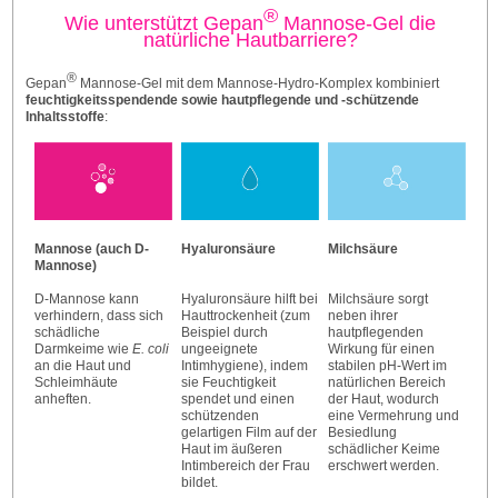
®
Wie unterstützt Gepan
Mannose-Gel die
natürliche Hautbarriere?
®
Gepan
Mannose-Gel mit dem Mannose-Hydro-Komplex kombiniert
feuchtigkeitsspendende sowie hautpflegende und -schützende
Inhaltsstoffe
:
Mannose (auch D-
Hyaluronsäure
Milchsäure
Mannose)
D-Mannose kann
Hyaluronsäure hilft bei
Milchsäure sorgt
verhindern, dass sich
Hauttrockenheit (zum
neben ihrer
schädliche
Beispiel durch
hautpflegenden
Darmkeime wie
E. coli
ungeeignete
Wirkung für einen
an die Haut und
Intimhygiene), indem
stabilen pH-Wert im
Schleimhäute
sie Feuchtigkeit
natürlichen Bereich
anheften.
spendet und einen
der Haut, wodurch
schützenden
eine Vermehrung und
gelartigen Film auf der
Besiedlung
Haut im äußeren
schädlicher Keime
Intimbereich der Frau
erschwert werden.
bildet.