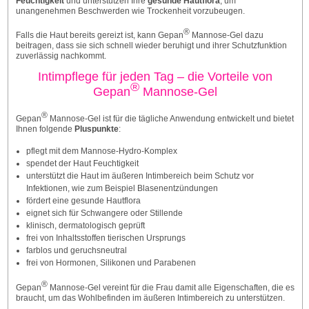
Feuchtigkeit
und unterstützen Ihre
gesunde Hautflora
, um
unangenehmen Beschwerden wie Trockenheit vorzubeugen.
®
Falls die Haut bereits gereizt ist, kann Gepan
Mannose-Gel dazu
beitragen, dass sie sich schnell wieder beruhigt und ihrer Schutzfunktion
zuverlässig nachkommt.
Intimpflege für jeden Tag – die Vorteile von
®
Gepan
Mannose-Gel
®
Gepan
Mannose-Gel ist für die tägliche Anwendung entwickelt und bietet
Ihnen folgende
Pluspunkte
:
pflegt mit dem Mannose-Hydro-Komplex
spendet der Haut Feuchtigkeit
unterstützt die Haut im äußeren Intimbereich beim Schutz vor
Infektionen, wie zum Beispiel Blasenentzündungen
fördert eine gesunde Hautflora
eignet sich für Schwangere oder Stillende
klinisch, dermatologisch geprüft
frei von Inhaltsstoffen tierischen Ursprungs
farblos und geruchsneutral
frei von Hormonen, Silikonen und Parabenen
®
Gepan
Mannose-Gel vereint für die Frau damit alle Eigenschaften, die es
braucht, um das Wohlbefinden im äußeren Intimbereich zu unterstützen.