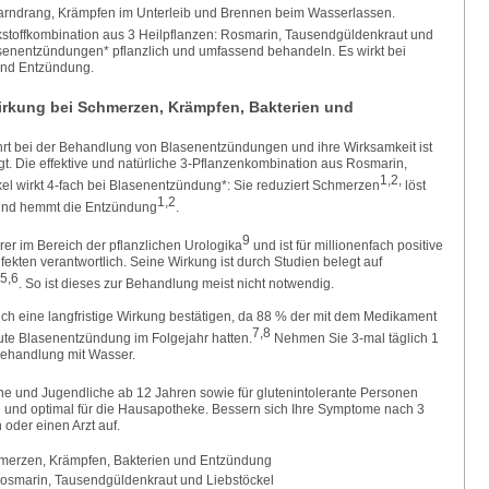
 Harndrang, Krämpfen im Unterleib und Brennen beim Wasserlassen.
kstoffkombination aus 3 Heilpflanzen: Rosmarin, Tausendgüldenkraut und
asenentzündungen* pflanzlich und umfassend behandeln. Es wirkt bei
und Entzündung.
rkung bei Schmerzen, Krämpfen, Bakterien und
ährt bei der Behandlung von Blasenentzündungen und ihre Wirksamkeit ist
t. Die effektive und natürliche 3-Pflanzenkombination aus Rosmarin,
1,2,
l wirkt 4-fach bei Blasenentzündung*: Sie reduziert Schmerzen
löst
1,2
nd hemmt die Entzündung
.
9
hrer im Bereich der pflanzlichen Urologika
und ist für millionenfach positive
kten verantwortlich. Seine Wirkung ist durch Studien belegt auf
5,6
. So ist dieses zur Behandlung meist nicht notwendig.
ich eine langfristige Wirkung bestätigen, da 88 % der mit dem Medikament
7,8
te Blasenentzündung im Folgejahr hatten.
Nehmen Sie 3-mal täglich 1
 Behandlung mit Wasser.
ne und Jugendliche ab 12 Jahren sowie für glutenintolerante Personen
ich und optimal für die Hausapotheke. Bessern sich Ihre Symptome nach 3
 oder einen Arzt auf.
merzen, Krämpfen, Bakterien und Entzündung
Rosmarin, Tausendgüldenkraut und Liebstöckel