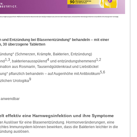
 und Entzündung bei Blasenentzündung* behandeln – mit einer
, 30 überzogene Tabletten
zündung* (Schmerzen, Krämpfe, Bakterien, Entzündung)
1,3
4
1,2
end
, bakterienausspülend
und entzündungshemmend
ination aus Rosmarin, Tausendgüldenkraut und Liebstöckel
5,6
ng* pflanzlich behandeln – auf Augenhöhe mit Antibiotikum
9
nzlichen Urologika
ch anwendbar
t effektiv eine Harnwegsinfektion und ihre Symptome
 der Auslöser für eine Blasenentzündung. Hormonveränderungen, eine
htes Immunsystem können bewirken, dass die Bakterien leichter in die
zündung auslösen.