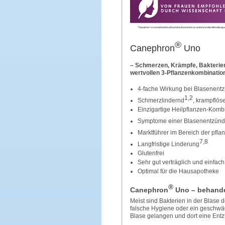
®
Canephron
Uno
– Schmerzen, Krämpfe, Bakterien
wertvollen 3-Pflanzenkombination
4-fache Wirkung bei Blasenent
1,2
Schmerzlindernd
, krampflös
Einzigartige Heilpflanzen-Komb
Symptome einer Blasenentzündu
Marktführer im Bereich der pfla
7,8
Langfristige Linderung
Glutenfrei
Sehr gut verträglich und einfa
Optimal für die Hausapotheke
®
Canephron
Uno – behandel
Meist sind Bakterien in der Blase
falsche Hygiene oder ein geschwäc
Blase gelangen und dort eine Ent