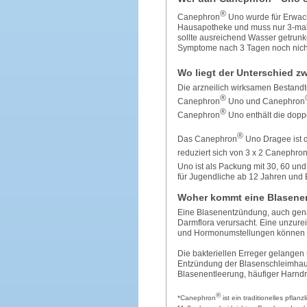
®
Canephron
Uno wurde für Erwachs
Hausapotheke und muss nur 3-mal 
sollte ausreichend Wasser getrunke
Symptome nach 3 Tagen noch nicht g
Wo liegt der Unterschied 
Die arzneilich wirksamen Bestandt
®
Canephron
Uno und Canephron
®
Canephron
Uno enthält die dopp
®
Das Canephron
Uno Dragee ist 
reduziert sich von 3 x 2 Canephro
Uno ist als Packung mit 30, 60 un
für Jugendliche ab 12 Jahren und
Woher kommt eine Blasen
Eine Blasenentzündung, auch genann
Darmflora verursacht. Eine unzurei
und Hormonumstellungen können si
Die bakteriellen Erreger gelangen
Entzündung der Blasenschleimhau
Blasenentleerung, häufiger Harn
®
*Canephron
ist ein traditionelles pfla