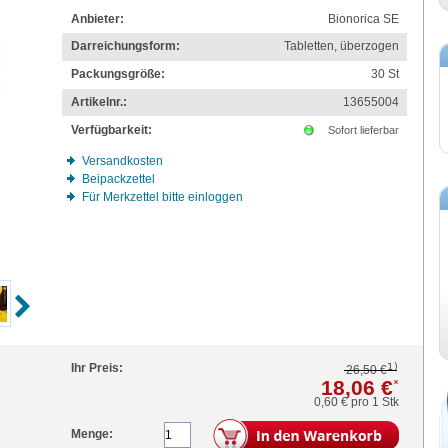
Anbieter:
Bionorica SE
Darreichungsform:
Tabletten, überzogen
Packungsgröße:
30
St
Artikelnr.:
13655004
Verfügbarkeit:
Sofort lieferbar
Versandkosten
Beipackzettel
Für Merkzettel bitte einloggen
1)
Ihr Preis:
26,50 €
18,06 €
*
0,60 €
pro 1 Stk
Menge: