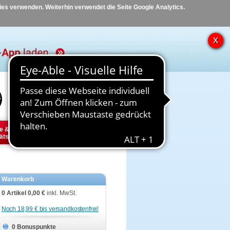
kies verwenden. Weiterhin verwendet die Seite Google Analytics.
Hilfe
Kontakt
e &
Diabetes
Tier
ätsbedarf
Warenkorb
0 Artikel
0,00 €
inkl. MwSt.
Noch 18,99 € bis versandkostenfrei!
0 Bonuspunkte