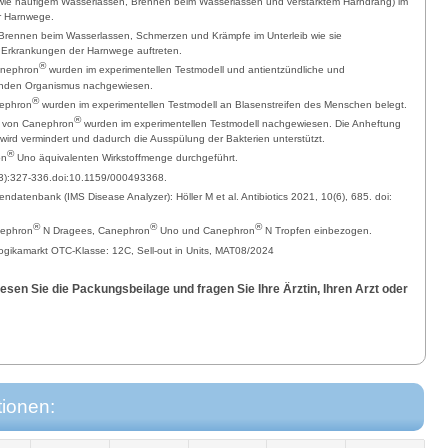
ie häufigem Wasserlassen, Brennen beim Wasserlassen und verstärktem Harndrang) im
r Harnwege.
 Brennen beim Wasserlassen, Schmerzen und Krämpfe im Unterleib wie sie
 Erkrankungen der Harnwege auftreten.
®
anephron
wurden im experimentellen Testmodell und antientzündliche und
enden Organismus nachgewiesen.
®
nephron
wurden im experimentellen Testmodell an Blasenstreifen des Menschen belegt.
®
n von Canephron
wurden im experimentellen Testmodell nachgewiesen. Die Anheftung
wird vermindert und dadurch die Ausspülung der Bakterien unterstützt.
®
on
Uno äquivalenten Wirkstoffmenge durchgeführt.
1(3):327-336.doi:10.1159/000493368.
ndatenbank (IMS Disease Analyzer): Höller M et al. Antibiotics 2021, 10(6), 685. doi:
®
®
®
nephron
N Dragees, Canephron
Uno und Canephron
N Tropfen einbezogen.
ogikamarkt OTC-Klasse: 12C, Sell-out in Units, MAT08/2024
sen Sie die Packungsbeilage und fragen Sie Ihre Ärztin, Ihren Arzt oder
tionen: