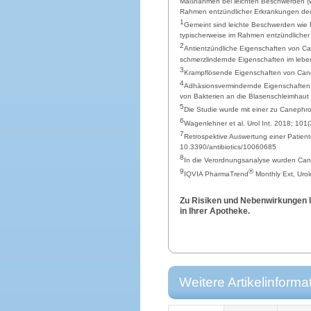
Maßnahmen bei leichten Beschwerden (w
Rahmen entzündlicher Erkrankungen de
1
Gemeint sind leichte Beschwerden wie
typischerweise im Rahmen entzündlicher
2
Antientzündliche Eigenschaften von C
schmerzlindernde Eigenschaften im leb
3
Krampflösende Eigenschaften von Ca
4
Adhäsionsvermindernde Eigenschafte
von Bakterien an die Blasenschleimhaut 
5
Die Studie wurde mit einer zu Canephr
6
Wagenlehner et al. Urol Int. 2018; 10
7
Retrospektive Auswertung einer Patiente
10.3390/antibiotics/10060685
8
In die Verordnungsanalyse wurden Ca
9
®
IQVIA PharmaTrend
Monthly Ext, Urol
Zu Risiken und Nebenwirkungen le
in Ihrer Apotheke.
Weitere Artikelinforma