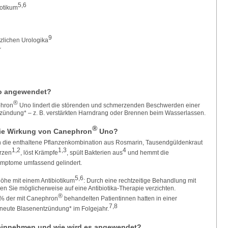
5,6
otikum
9
nzlichen Urologika
r
 angewendet?
®
phron
Uno lindert die störenden und schmerzenden Beschwerden einer
tzündung* – z. B. verstärkten Harndrang oder Brennen beim Wasserlassen.
®
 die Wirkung von Canephron
Uno?
ch die enthaltene Pflanzenkombination aus Rosmarin, Tausendgüldenkraut
1,2
1,3
4
erzen
, löst Krämpfe
, spült Bakterien aus
und hemmt die
ymptome umfassend gelindert.
5,6
öhe mit einem Antibiotikum
: Durch eine rechtzeitige Behandlung mit
en Sie möglicherweise auf eine Antibiotika-Therapie verzichten.
®
88 % der mit Canephron
behandelten Patientinnen hatten in einer
7,8
rneute Blasenentzündung* im Folgejahr.
innehmen und wie wird es angewendet?