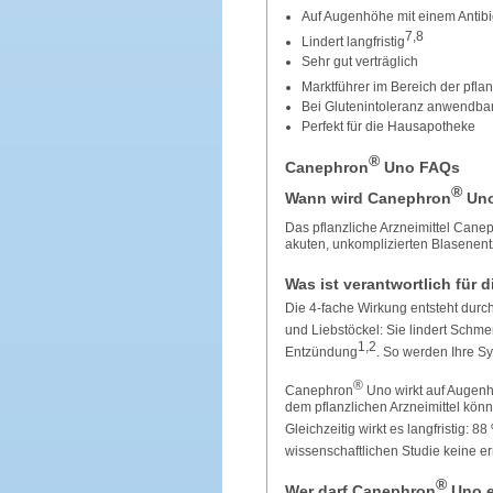
Auf Augenhöhe mit einem Antibi
7,8
Lindert langfristig
Sehr gut verträglich
Marktführer im Bereich der pfla
Bei Glutenintoleranz anwendba
Perfekt für die Hausapotheke
®
Canephron
Uno FAQs
®
Wann wird Canephron
Uno
Das pflanzliche Arzneimittel Cane
akuten, unkomplizierten Blasenen
Was ist verantwortlich für
Die 4-fache Wirkung entsteht dur
und Liebstöckel: Sie lindert Schm
1,2
Entzündung
. So werden Ihre S
®
Canephron
Uno wirkt auf Augenh
dem pflanzlichen Arzneimittel könn
Gleichzeitig wirkt es langfristig: 
wissenschaftlichen Studie keine e
®
Wer darf Canephron
Uno e