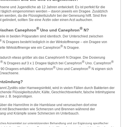
ene und Jugendliche ab 12 Jahren entwickelt. Es ist perfekt für die
täglich eingenommen werden – davon jeweils ein Dragee. Zusätzlich
n werden, da die Flüssigkeitszufuhr bei der Genesung hilft. Sind Ihre
elindert, sollten Sie eine Ärztin oder einen Arzt aufsuchen.
®
®
zwischen Canephron
Uno und Canephron
N?
eile in beiden Präparaten sind identisch. Der Unterschied zwischen
®
N Dragees besteht lediglich in der Wirkstoffmenge – ein Dragee von
®
elte Wirkstoffmenge wie ein Canephron
N Dragee.
dadurch etwas größer als das Canephron® N Dragee. Die Dosierung
®
®
®
n
N Dragees auf 3 x 1 Dragee täglich bei Canephron
Uno. Canephron
®
®
d 90 Dragees erhältlich. Canephron
Uno und Canephron
N eignen sich
 Erwachsene.
entzündung?
t Zystitis oder Harnwegsinfekt, wird in vielen Fällen durch Bakterien der
chende Flüssigkeitszufuhr, Kälte, Geschlechtsverkehr, falsche Intimhygiene
e z. B. begünstigen.
 über die Harnröhre in die Harnblase und verursachen dort eine
t mit Beschwerden wie Schmerzen und Brennen während der
drang und Krämpfe sowie Schmerzen im Unterbauch.
nzliches Arzneimittel zur unterstützenden Behandlung und zur Ergänzung spezifischer