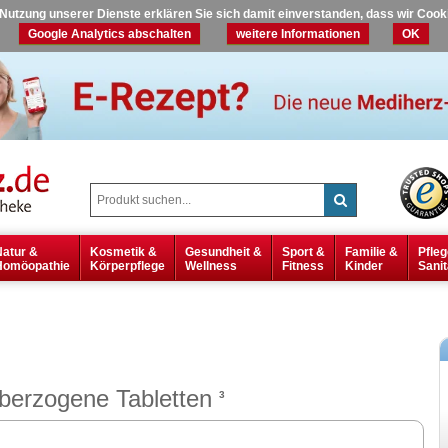
r Nutzung unserer Dienste erklären Sie sich damit einverstanden, dass wir Coo
Google Analytics abschalten
weitere Informationen
OK
Natur &
Kosmetik &
Gesundheit &
Sport &
Familie &
Pfleg
Homöopathie
Körperpflege
Wellness
Fitness
Kinder
Sanit
berzogene Tabletten
3