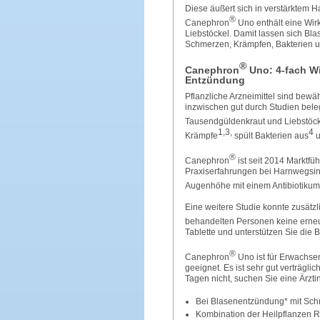
Diese äußert sich in verstärktem
®
Canephron
Uno enthält eine Wir
Liebstöckel. Damit lassen sich Bl
Schmerzen, Krämpfen, Bakterien 
®
Canephron
Uno: 4-fach Wi
Entzündung
Pflanzliche Arzneimittel sind bew
inzwischen gut durch Studien beleg
Tausendgüldenkraut und Liebstöcke
1,3,
4
Krämpfe
spült Bakterien aus
u
®
Canephron
ist seit 2014 Marktfü
Praxiserfahrungen bei Harnwegsinfe
Augenhöhe mit einem Antibiotikum
Eine weitere Studie konnte zusätzl
behandelten Personen keine erneu
Tablette und unterstützen Sie die
®
Canephron
Uno ist für Erwachse
geeignet. Es ist sehr gut verträgl
Tagen nicht, suchen Sie eine Ärztin
Bei Blasenentzündung* mit Sch
Kombination der Heilpflanzen 