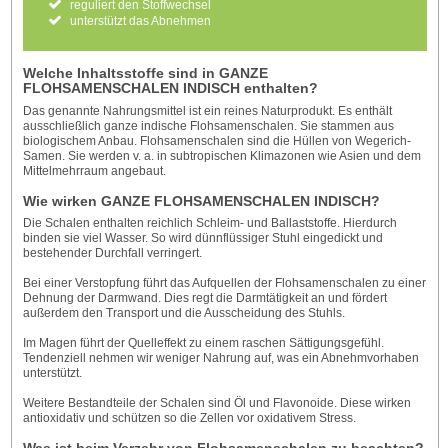
reguliert den Stoffwechsel
unterstützt das Abnehmen
Welche Inhaltsstoffe sind in
GANZE
FLOHSAMENSCHALEN INDISCH enthalten?
Das genannte Nahrungsmittel ist ein reines Naturprodukt. Es enthält
ausschließlich ganze indische Flohsamenschalen. Sie stammen aus
biologischem Anbau. Flohsamenschalen sind die Hüllen von Wegerich-
Samen. Sie werden v. a. in subtropischen Klimazonen wie Asien und dem
Mittelmehrraum angebaut.
Wie wirken GANZE FLOHSAMENSCHALEN INDISCH?
Die Schalen enthalten reichlich Schleim- und Ballaststoffe. Hierdurch
binden sie viel Wasser. So wird dünnflüssiger Stuhl eingedickt und
bestehender Durchfall verringert.
Bei einer Verstopfung führt das Aufquellen der Flohsamenschalen zu einer
Dehnung der Darmwand. Dies regt die Darmtätigkeit an und fördert
außerdem den Transport und die Ausscheidung des Stuhls.
Im Magen führt der Quelleffekt zu einem raschen Sättigungsgefühl.
Tendenziell nehmen wir weniger Nahrung auf, was ein Abnehmvorhaben
unterstützt.
Weitere Bestandteile der Schalen sind Öl und Flavonoide. Diese wirken
antioxidativ und schützen so die Zellen vor oxidativem Stress.
Was ist beim Verzehr von Flohsamenschalen zu beachten?