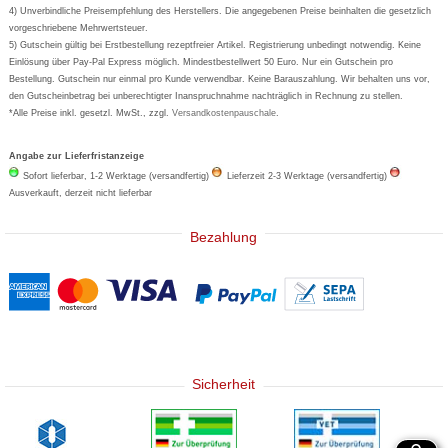
Wick
4) Unverbindliche Preisempfehlung des Herstellers. Die angegebenen Preise beinhalten die gesetzlich
Eucerin
vorgeschriebene Mehrwertsteuer.
5) Gutschein gültig bei Erstbestellung rezeptfreier Artikel. Registrierung unbedingt notwendig. Keine
Basica
Einlösung über Pay-Pal Express möglich. Mindestbestellwert 50 Euro. Nur ein Gutschein pro
Bestellung. Gutschein nur einmal pro Kunde verwendbar. Keine Barauszahlung. Wir behalten uns vor,
den Gutscheinbetrag bei unberechtigter Inanspruchnahme nachträglich in Rechnung zu stellen.
*Alle Preise inkl. gesetzl. MwSt., zzgl.
Versandkostenpauschale
.
Angabe zur Lieferfristanzeige
Sofort lieferbar, 1-2 Werktage (versandfertig)
Lieferzeit 2-3 Werktage (versandfertig)
Ausverkauft, derzeit nicht lieferbar
Bezahlung
Sicherheit