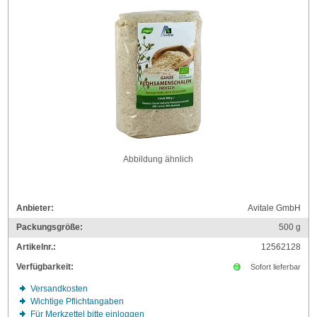
Abbildung ähnlich
Anbieter:
Avitale GmbH
Packungsgröße:
500
g
Artikelnr.:
12562128
Verfügbarkeit:
Sofort lieferbar
Versandkosten
Wichtige Pflichtangaben
Für Merkzettel bitte einloggen