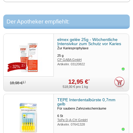
Der Apotheker empfiehlt:
elmex gelée 25g - Wöchentliche
Intensivkur zum Schutz vor Karies
3
Zur Kariesprophylaxe
25
g
CP GABA GmbH
Artikelnr.
03120822
2)
- 32%
Sofor
12,95 €
*
1)
18,98 €
518,00 €
pro 1 kg
TEPE Interdentalbürste 0,7mm
gelb
Für saubere Zahnzwischenräume
6
St
TePe D-A-CH GmbH
Artikelnr.
07641328
Sofor