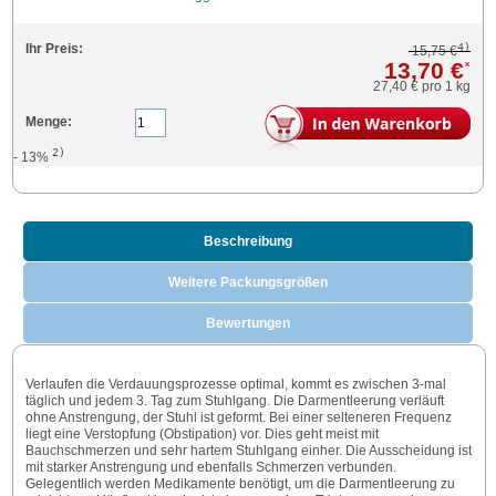
4)
Ihr Preis:
15,75 €
13,70 €
*
27,40 €
pro 1 kg
Menge:
2)
- 13%
Beschreibung
Weitere Packungsgrößen
Bewertungen
Verlaufen die Verdauungsprozesse optimal, kommt es zwischen 3-mal
täglich und jedem 3. Tag zum Stuhlgang. Die Darmentleerung verläuft
ohne Anstrengung, der Stuhl ist geformt. Bei einer selteneren Frequenz
liegt eine Verstopfung (Obstipation) vor. Dies geht meist mit
Bauchschmerzen und sehr hartem Stuhlgang einher. Die Ausscheidung ist
mit starker Anstrengung und ebenfalls Schmerzen verbunden.
Gelegentlich werden Medikamente benötigt, um die Darmentleerung zu