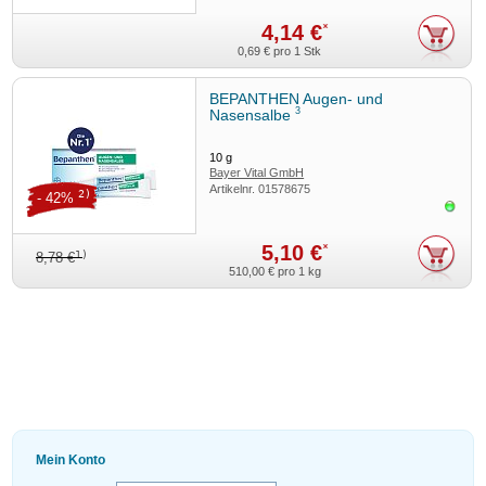
4,14 €
*
0,69 €
pro 1 Stk
BEPANTHEN Augen- und
3
Nasensalbe
10
g
Bayer Vital GmbH
Artikelnr.
01578675
2)
- 42%
Sofor
5,10 €
*
1)
8,78 €
510,00 €
pro 1 kg
Mein Konto