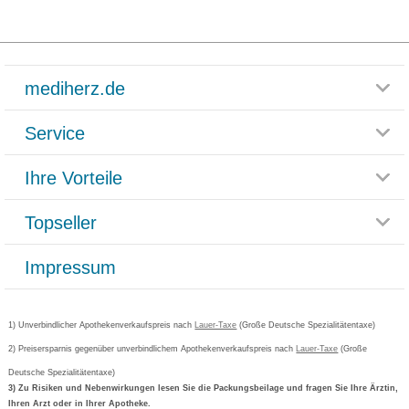
mediherz.de
Service
Glossar
Themenwelten
Ihre Vorteile
Rücksendemöglichkeit
Häufig gestellte Fragen
Reklamationsformular
Impressum
Topseller
Rezeptlieferung
Paketlieferstatus
Datenschutz
Bonusprogramm
Lieferung und Bezahlung
Widerrufsbelehrung
Impressum
Grippostad
Gutschein und Rabatte
Versandkosten
AGB
Bepanthen
Kundenbewertung
Passwort vergessen
Barrierefreiheitserklärung
Cetirizin
Bestellung Post & Fax
Bestellschein ausfüllen
1) Unverbindlicher Apothekenverkaufspreis nach
Cookie-Einstellungen
Lauer-Taxe
(Große Deutsche Spezialitätentaxe)
Orthomol
Deutscher Service Preis
Newsletteranmeldung
2) Preisersparnis gegenüber unverbindlichem Apothekenverkaufspreis nach
Vertrag widerrufen
Lauer-Taxe
(Große
Aspirin
Deutsche Spezialitätentaxe)
Formoline
3) Zu Risiken und Nebenwirkungen lesen Sie die Packungsbeilage und fragen Sie Ihre Ärztin,
Ihren Arzt oder in Ihrer Apotheke.