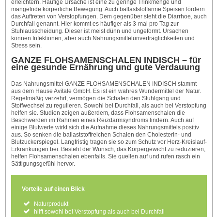
erleichtern. Häufige Ursache ist eine zu geringe Trinkmenge und
mangelnde körperliche Bewegung. Auch ballaststoffarme Speisen fördern
das Auftreten von Verstopfungen. Dem gegenüber steht die Diarrhoe, auch
Durchfall genannt. Hier kommt es häufiger als 3-mal pro Tag zur
Stuhlausscheidung. Dieser ist meist dünn und ungeformt. Ursachen
können Infektionen, aber auch Nahrungsmittelunverträglichkeiten und
Stress sein.
GANZE FLOHSAMENSCHALEN INDISCH – für
eine gesunde Ernährung und gute Verdauung
Das Nahrungsmittel GANZE FLOHSAMENSCHALEN INDISCH stammt
aus dem Hause Avitale GmbH. Es ist ein wahres Wundermittel der Natur.
Regelmäßig verzehrt, vermögen die Schalen den Stuhlgang und
Stoffwechsel zu regulieren. Sowohl bei Durchfall, als auch bei Verstopfung
helfen sie. Studien zeigen außerdem, dass Flohsamenschalen die
Beschwerden im Rahmen eines Reizdarmsyndroms lindern. Auch auf
einige Blutwerte wirkt sich die Aufnahme dieses Nahrungsmittels positiv
aus. So senken die ballaststoffreichen Schalen den Cholesterin- und
Blutzuckerspiegel. Langfristig tragen sie so zum Schutz vor Herz-Kreislauf-
Erkrankungen bei. Besteht der Wunsch, das Körpergewicht zu reduzieren,
helfen Flohsamenschalen ebenfalls. Sie quellen auf und rufen rasch ein
Sättigungsgefühl hervor.
Vorteile auf einen Blick
Naturprodukt
hilft sowohl bei Verstopfung als auch bei Durchfall