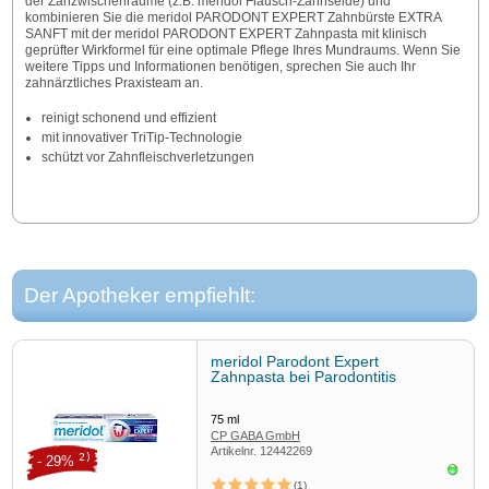
der Zahzwischenräume (z.B. meridol Flausch-Zahnseide) und
kombinieren Sie die meridol PARODONT EXPERT Zahnbürste EXTRA
SANFT mit der meridol PARODONT EXPERT Zahnpasta mit klinisch
geprüfter Wirkformel für eine optimale Pflege Ihres Mundraums. Wenn Sie
weitere Tipps und Informationen benötigen, sprechen Sie auch Ihr
zahnärztliches Praxisteam an.
reinigt schonend und effizient
mit innovativer TriTip-Technologie
schützt vor Zahnfleischverletzungen
Der Apotheker empfiehlt:
meridol Parodont Expert
Zahnpasta bei Parodontitis
75
ml
CP GABA GmbH
Artikelnr.
12442269
2)
- 29%
Sofor
1