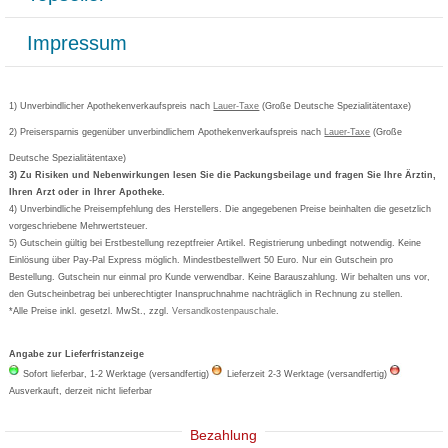
Paketlieferstatus
Datenschutz
Bonusprogramm
Lieferung und Bezahlung
Widerrufsbelehrung
Impressum
Grippostad
Gutschein und Rabatte
Versandkosten
AGB
Bepanthen
Kundenbewertung
Passwort vergessen
Barrierefreiheitserklärung
Cetirizin
Bestellung Post & Fax
Bestellschein ausfüllen
1) Unverbindlicher Apothekenverkaufspreis nach
Cookie-Einstellungen
Lauer-Taxe
(Große Deutsche Spezialitätentaxe)
Orthomol
Deutscher Service Preis
Newsletteranmeldung
2) Preisersparnis gegenüber unverbindlichem Apothekenverkaufspreis nach
Vertrag widerrufen
Lauer-Taxe
(Große
Aspirin
Deutsche Spezialitätentaxe)
Formoline
3) Zu Risiken und Nebenwirkungen lesen Sie die Packungsbeilage und fragen Sie Ihre Ärztin,
Ihren Arzt oder in Ihrer Apotheke.
Wick
4) Unverbindliche Preisempfehlung des Herstellers. Die angegebenen Preise beinhalten die gesetzlich
Eucerin
vorgeschriebene Mehrwertsteuer.
5) Gutschein gültig bei Erstbestellung rezeptfreier Artikel. Registrierung unbedingt notwendig. Keine
Basica
Einlösung über Pay-Pal Express möglich. Mindestbestellwert 50 Euro. Nur ein Gutschein pro
Bestellung. Gutschein nur einmal pro Kunde verwendbar. Keine Barauszahlung. Wir behalten uns vor,
den Gutscheinbetrag bei unberechtigter Inanspruchnahme nachträglich in Rechnung zu stellen.
*Alle Preise inkl. gesetzl. MwSt., zzgl.
Versandkostenpauschale
.
Angabe zur Lieferfristanzeige
Sofort lieferbar, 1-2 Werktage (versandfertig)
Lieferzeit 2-3 Werktage (versandfertig)
Ausverkauft, derzeit nicht lieferbar
Bezahlung