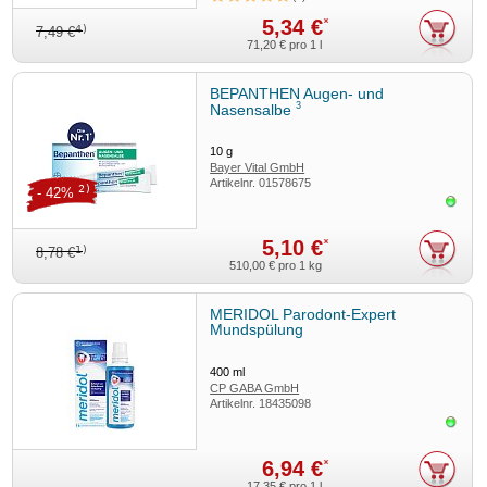
5,34 €
*
4)
7,49 €
71,20 €
pro 1 l
BEPANTHEN Augen- und
3
Nasensalbe
10
g
Bayer Vital GmbH
Artikelnr.
01578675
2)
- 42%
Sofor
5,10 €
*
1)
8,78 €
510,00 €
pro 1 kg
MERIDOL Parodont-Expert
Mundspülung
400
ml
CP GABA GmbH
Artikelnr.
18435098
Sofor
6,94 €
*
17,35 €
pro 1 l