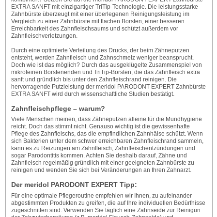
EXTRA SANFT mit einzigartiger TriTip-Technologie. Die leistungsstarke
Zahnbürste überzeugt mit einer überlegenen Reinigungsleistung im
Vergleich zu einer Zahnbürste mit flachen Borsten, einer besseren
Erreichbarkeit des Zahnfleischsaums und schützt außerdem vor
Zahnfleischverletzungen.
Durch eine optimierte Verteilung des Drucks, der beim Zähneputzen
entsteht, werden Zahnfleisch und Zahnschmelz weniger beansprucht.
Doch wie ist das möglich? Durch das ausgeklügelte Zusammenspiel von
mikrofeinen Borstenenden und TriTip-Borsten, die das Zahnfleisch extra
sanft und gründlich bis unter den Zahnfleischrand reinigen. Die
hervorragende Putzleistung der meridol PARODONT EXPERT Zahnbürste
EXTRA SANFT wird durch wissenschaftliche Studien bestätigt.
Zahnfleischpflege – warum?
Viele Menschen meinen, dass Zähneputzen alleine für die Mundhygiene
reicht. Doch das stimmt nicht. Genauso wichtig ist die gewissenhafte
Pflege des Zahnfleischs, das die empfindlichen Zahnhälse schützt. Wenn
sich Bakterien unter dem schwer erreichbaren Zahnfleischrand sammeln,
kann es zu Reizungen am Zahnfleisch, Zahnfleischentzündungen und
sogar Parodontitis kommen. Achten Sie deshalb darauf, Zähne und
Zahnfleisch regelmäßig gründlich mit einer geeigneten Zahnbürste zu
reinigen und wenden Sie sich bei Veränderungen an Ihren Zahnarzt.
Der meridol PARODONT EXPERT Tipp:
Für eine optimale Pflegeroutine empfehlen wir Ihnen, zu aufeinander
abgestimmten Produkten zu greifen, die auf Ihre individuellen Bedürfnisse
zugeschnitten sind. Verwenden Sie täglich eine Zahnseide zur Reinigun