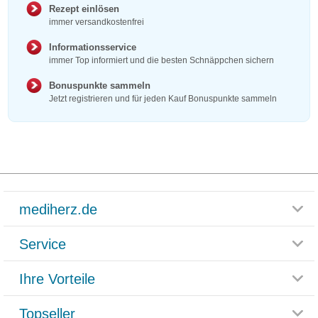
Rezept einlösen
immer versandkostenfrei
Informationsservice
immer Top informiert und die besten Schnäppchen sichern
Bonuspunkte sammeln
Jetzt registrieren und für jeden Kauf Bonuspunkte sammeln
mediherz.de
Service
Glossar
Themenwelten
Ihre Vorteile
Rücksendemöglichkeit
Häufig gestellte Fragen
Reklamationsformular
Impressum
Topseller
Rezeptlieferung