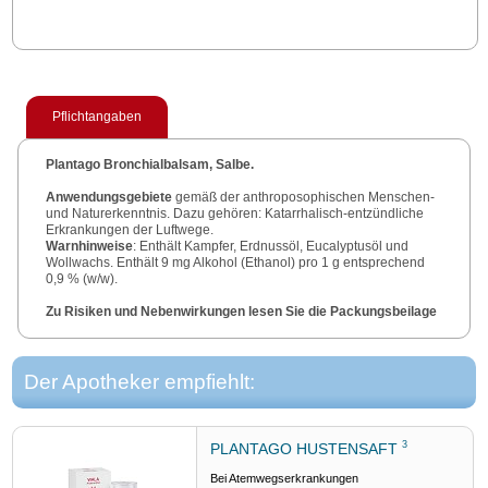
Pflichtangaben
Plantago Bronchialbalsam, Salbe.
Anwendungsgebiete
gemäß der anthroposophischen Menschen-
und Naturerkenntnis. Dazu gehören: Katarrhalisch-entzündliche
Erkrankungen der Luftwege.
Warnhinweise
: Enthält Kampfer, Erdnussöl, Eucalyptusöl und
Wollwachs. Enthält 9 mg Alkohol (Ethanol) pro 1 g entsprechend
0,9 % (w/w).
Zu Risiken und Nebenwirkungen lesen Sie die Packungsbeilage
und fragen Sie Ihre Ärztin, Ihren Arzt oder in Ihrer Apotheke.
WALA Heilmittel GmbH, 73087 Bad Boll/Eckwälden.
Stand
: November 2022.
Der Apotheker empfiehlt:
3
PLANTAGO HUSTENSAFT
Bei Atemwegserkrankungen