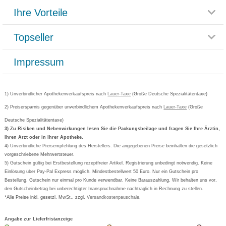
Themenwelten
Ihre Vorteile
Rücksendemöglichkeit
Häufig gestellte Fragen
Reklamationsformular
Impressum
Topseller
Rezeptlieferung
Paketlieferstatus
Datenschutz
Bonusprogramm
Lieferung und Bezahlung
Widerrufsbelehrung
Impressum
Grippostad
Gutschein und Rabatte
Versandkosten
AGB
Bepanthen
Kundenbewertung
Passwort vergessen
Barrierefreiheitserklärung
Cetirizin
Bestellung Post & Fax
Bestellschein ausfüllen
1) Unverbindlicher Apothekenverkaufspreis nach
Cookie-Einstellungen
Lauer-Taxe
(Große Deutsche Spezialitätentaxe)
Orthomol
Deutscher Service Preis
Newsletteranmeldung
2) Preisersparnis gegenüber unverbindlichem Apothekenverkaufspreis nach
Vertrag widerrufen
Lauer-Taxe
(Große
Aspirin
Deutsche Spezialitätentaxe)
Formoline
3) Zu Risiken und Nebenwirkungen lesen Sie die Packungsbeilage und fragen Sie Ihre Ärztin,
Ihren Arzt oder in Ihrer Apotheke.
Wick
4) Unverbindliche Preisempfehlung des Herstellers. Die angegebenen Preise beinhalten die gesetzlich
Eucerin
vorgeschriebene Mehrwertsteuer.
5) Gutschein gültig bei Erstbestellung rezeptfreier Artikel. Registrierung unbedingt notwendig. Keine
Basica
Einlösung über Pay-Pal Express möglich. Mindestbestellwert 50 Euro. Nur ein Gutschein pro
Bestellung. Gutschein nur einmal pro Kunde verwendbar. Keine Barauszahlung. Wir behalten uns vor,
den Gutscheinbetrag bei unberechtigter Inanspruchnahme nachträglich in Rechnung zu stellen.
*Alle Preise inkl. gesetzl. MwSt., zzgl.
Versandkostenpauschale
.
Angabe zur Lieferfristanzeige