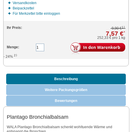
Versandkosten
Beipackzettel
Für Merkzettel bitte einloggen
1)
Ihr Preis:
9,90 €
7,57 €
*
252,33 €
pro 1 kg
Menge:
2)
- 24%
Beschreibung
Weitere Packungsgrößen
Bewertungen
Plantago Bronchialbalsam
WALA Plantago Bronchialbalsam schenkt wohltuende Wärme und
entspannt die Bronchien.