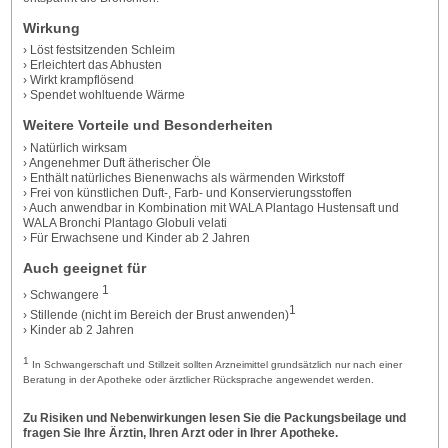
Wirkung
› Löst festsitzenden Schleim
› Erleichtert das Abhusten
› Wirkt krampflösend
› Spendet wohltuende Wärme
Weitere Vorteile und Besonderheiten
› Natürlich wirksam
› Angenehmer Duft ätherischer Öle
› Enthält natürliches Bienenwachs als wärmenden Wirkstoff
› Frei von künstlichen Duft-, Farb- und Konservierungsstoffen
› Auch anwendbar in Kombination mit WALA Plantago Hustensaft und
WALA Bronchi Plantago Globuli velati
› Für Erwachsene und Kinder ab 2 Jahren
Auch geeignet für
1
› Schwangere
1
› Stillende (nicht im Bereich der Brust anwenden)
› Kinder ab 2 Jahren
1
In Schwangerschaft und Stillzeit sollten Arzneimittel grundsätzlich nur nach einer
Beratung in der Apotheke oder ärztlicher Rücksprache angewendet werden.
Zu Risiken und Nebenwirkungen lesen Sie die Packungsbeilage und
fragen Sie Ihre Ärztin, Ihren Arzt oder in Ihrer Apotheke.