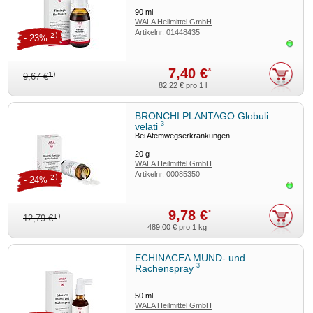
90
ml
WALA Heilmittel GmbH
Artikelnr.
01448435
2)
- 23%
Sofor
7,40 €
*
1)
9,67 €
82,22 €
pro 1 l
BRONCHI PLANTAGO Globuli
3
velati
Bei Atemwegserkrankungen
20
g
WALA Heilmittel GmbH
Artikelnr.
00085350
2)
- 24%
Sofor
9,78 €
*
1)
12,79 €
489,00 €
pro 1 kg
ECHINACEA MUND- und
3
Rachenspray
50
ml
WALA Heilmittel GmbH