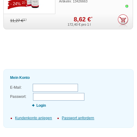
Artikelnr.
13426663
2)
- 24%
Sofor
8,62 €
*
1)
11,27 €
172,40 €
pro 1 l
Mein Konto
E-Mail:
Passwort:
Login
Kundenkonto anlegen
Passwort anfordern