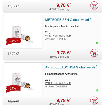
9,78 €
*
1)
12,79 €
489,00 €
pro 1 kg
3
METEOREISEN Globuli velati
homöopathisches Arzneimittel
20
g
WALA Heilmittel GmbH
Artikelnr.
01448352
2)
- 24%
Sofor
9,78 €
*
1)
12,79 €
489,00 €
pro 1 kg
3
APIS BELLADONNA Globuli velati
Homöopatisches Arzneimittel
20
g
WALA Heilmittel GmbH
Artikelnr.
00084882
2)
- 24%
Sofor
9,78 €
*
1)
12,79 €
489,00 €
pro 1 kg