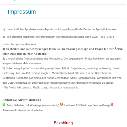
Datenschutz
Bonusprogramm
Lieferung und Bezahlung
Widerrufsbelehrung
Impressum
Grippostad
Gutschein und Rabatte
Versandkosten
AGB
Bepanthen
Kundenbewertung
Passwort vergessen
Barrierefreiheitserklärung
Cetirizin
Bestellung Post & Fax
Bestellschein ausfüllen
1) Unverbindlicher Apothekenverkaufspreis nach
Cookie-Einstellungen
Lauer-Taxe
(Große Deutsche Spezialitätentaxe)
Orthomol
Deutscher Service Preis
Newsletteranmeldung
2) Preisersparnis gegenüber unverbindlichem Apothekenverkaufspreis nach
Vertrag widerrufen
Lauer-Taxe
(Große
Aspirin
Deutsche Spezialitätentaxe)
Formoline
3) Zu Risiken und Nebenwirkungen lesen Sie die Packungsbeilage und fragen Sie Ihre Ärztin,
Ihren Arzt oder in Ihrer Apotheke.
Wick
4) Unverbindliche Preisempfehlung des Herstellers. Die angegebenen Preise beinhalten die gesetzlich
Eucerin
vorgeschriebene Mehrwertsteuer.
5) Gutschein gültig bei Erstbestellung rezeptfreier Artikel. Registrierung unbedingt notwendig. Keine
Basica
Einlösung über Pay-Pal Express möglich. Mindestbestellwert 50 Euro. Nur ein Gutschein pro
Bestellung. Gutschein nur einmal pro Kunde verwendbar. Keine Barauszahlung. Wir behalten uns vor,
den Gutscheinbetrag bei unberechtigter Inanspruchnahme nachträglich in Rechnung zu stellen.
*Alle Preise inkl. gesetzl. MwSt., zzgl.
Versandkostenpauschale
.
Angabe zur Lieferfristanzeige
Sofort lieferbar, 1-2 Werktage (versandfertig)
Lieferzeit 2-3 Werktage (versandfertig)
Ausverkauft, derzeit nicht lieferbar
Bezahlung