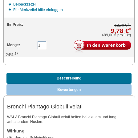
Beipackzettel
Für Merkzettel bitte einloggen
1)
Ihr Preis:
12,79 €
9,78 €
*
489,00 €
pro 1 kg
Menge:
2)
- 24%
Beschreibung
Bewertungen
Bronchi Plantago Globuli velati
WALA Bronchi Plantago Globuli velati helfen bei akutem und lang
anhaltendem Husten.
Wirkung
› Fördern die Schleimlösung