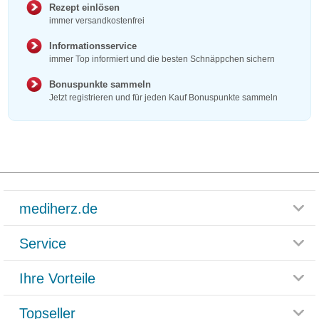
Rezept einlösen
immer versandkostenfrei
Informationsservice
immer Top informiert und die besten Schnäppchen sichern
Bonuspunkte sammeln
Jetzt registrieren und für jeden Kauf Bonuspunkte sammeln
mediherz.de
Service
Glossar
Themenwelten
Ihre Vorteile
Rücksendemöglichkeit
Häufig gestellte Fragen
Reklamationsformular
Impressum
Topseller
Rezeptlieferung
Paketlieferstatus