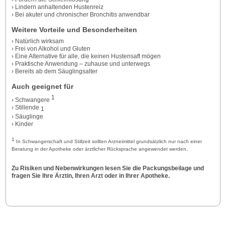
› Lindern anhaltenden Hustenreiz
› Bei akuter und chronischer Bronchitis anwendbar
Weitere Vorteile und Besonderheiten
› Natürlich wirksam
› Frei von Alkohol und Gluten
› Eine Alternative für alle, die keinen Hustensaft mögen
› Praktische Anwendung – zuhause und unterwegs
› Bereits ab dem Säuglingsalter
Auch geeignet für
1
› Schwangere
› Stillende
1
› Säuglinge
› Kinder
1
In Schwangerschaft und Stillzeit sollten Arzneimittel grundsätzlich nur nach einer
Beratung in der Apotheke oder ärztlicher Rücksprache angewendet werden.
Zu Risiken und Nebenwirkungen lesen Sie die Packungsbeilage und
fragen Sie Ihre Ärztin, Ihren Arzt oder in Ihrer Apotheke.