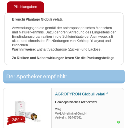
Pflichtangaben
Bronchi Plantago Globuli velati.
Anwendungsgebiete gemäß der anthroposophischen Menschen-
und Naturerkenntnis. Dazu gehören: Anregung des Eingreifens der
Empfindungsorganisation in die Schleimhäute der Atemwege, z.B.
akute und chronische Entzündungen von Kehlkopf (Larynx) und
Bronchien.
Warnhinweise
: Enthält Saccharose (Zucker) und Lactose.
Zu Risiken und Nebenwirkungen lesen Sie die Packungsbeilage
und fragen Sie Ihre Ärztin, Ihren Arzt oder in Ihrer Apotheke.
WALA Heilmittel GmbH, 73087 Bad Boll/Eckwälden.
Stand
: Januar 2023.
Der Apotheker empfiehlt:
3
AGROPYRON Globuli velati
Homöopathisches Arzneimittel
20
g
WALA Heilmittel GmbH
Artikelnr.
01447861
2)
- 24%
Sofor