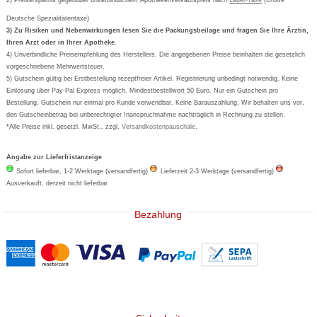
2) Preisersparnis gegenüber unverbindlichem Apothekenverkaufspreis nach
Vertrag widerrufen
Lauer-Taxe
(Große
Aspirin
Deutsche Spezialitätentaxe)
Formoline
3) Zu Risiken und Nebenwirkungen lesen Sie die Packungsbeilage und fragen Sie Ihre Ärztin,
Ihren Arzt oder in Ihrer Apotheke.
Wick
4) Unverbindliche Preisempfehlung des Herstellers. Die angegebenen Preise beinhalten die gesetzlich
Eucerin
vorgeschriebene Mehrwertsteuer.
5) Gutschein gültig bei Erstbestellung rezeptfreier Artikel. Registrierung unbedingt notwendig. Keine
Basica
Einlösung über Pay-Pal Express möglich. Mindestbestellwert 50 Euro. Nur ein Gutschein pro
Bestellung. Gutschein nur einmal pro Kunde verwendbar. Keine Barauszahlung. Wir behalten uns vor,
den Gutscheinbetrag bei unberechtigter Inanspruchnahme nachträglich in Rechnung zu stellen.
*Alle Preise inkl. gesetzl. MwSt., zzgl.
Versandkostenpauschale
.
Angabe zur Lieferfristanzeige
Sofort lieferbar, 1-2 Werktage (versandfertig)
Lieferzeit 2-3 Werktage (versandfertig)
Ausverkauft, derzeit nicht lieferbar
Bezahlung