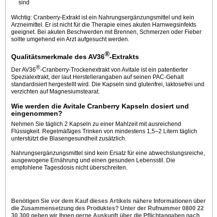
sind
Wichtig: Cranberry-Extrakt ist ein Nahrungsergänzungsmittel und kein
Arzneimittel. Er ist nicht für die Therapie eines akuten Harnwegsinfekts
geeignet. Bei akuten Beschwerden mit Brennen, Schmerzen oder Fieber
sollte umgehend ein Arzt aufgesucht werden.
®
Qualitätsmerkmale des AV36
-Extrakts
®
Der AV36
-Cranberry-Trockenextrakt von Avitale ist ein patentierter
Spezialextrakt, der laut Herstellerangaben auf seinen PAC-Gehalt
standardisiert hergestellt wird. Die Kapseln sind glutenfrei, laktosefrei und
verzichten auf Magnesiumstearat.
Wie werden die Avitale Cranberry Kapseln dosiert und
eingenommen?
Nehmen Sie täglich 2 Kapseln zu einer Mahlzeit mit ausreichend
Flüssigkeit. Regelmäßiges Trinken von mindestens 1,5–2 Litern täglich
unterstützt die Blasengesundheit zusätzlich.
Nahrungsergänzungsmittel sind kein Ersatz für eine abwechslungsreiche,
ausgewogene Ernährung und einen gesunden Lebensstil. Die
empfohlene Tagesdosis nicht überschreiten.
Benötigen Sie vor dem Kauf dieses Artikels nähere Informationen über
die Zusammensetzung des Produktes? Unter der Rufnummer 0800 22
30 300 geben wir Ihnen gerne Auskunft über die Pflichtangaben nach