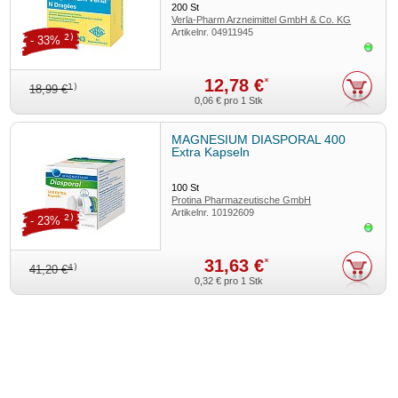
200
St
Verla-Pharm Arzneimittel GmbH & Co. KG
Artikelnr.
04911945
2)
- 33%
Sofor
12,78 €
*
1)
18,99 €
0,06 €
pro 1 Stk
MAGNESIUM DIASPORAL 400
Extra Kapseln
100
St
Protina Pharmazeutische GmbH
Artikelnr.
10192609
2)
- 23%
Sofor
31,63 €
*
4)
41,20 €
0,32 €
pro 1 Stk