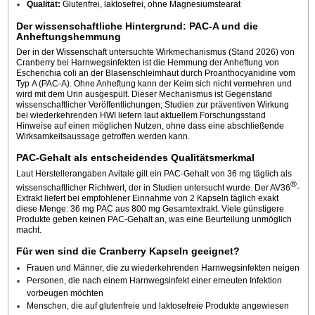
Qualität:
Glutenfrei, laktosefrei, ohne Magnesiumstearat
Der wissenschaftliche Hintergrund: PAC-A und die
Anheftungshemmung
Der in der Wissenschaft untersuchte Wirkmechanismus (Stand 2026) von
Cranberry bei Harnwegsinfekten ist die Hemmung der Anheftung von
Escherichia coli an der Blasenschleimhaut durch Proanthocyanidine vom
Typ A (PAC-A). Ohne Anheftung kann der Keim sich nicht vermehren und
wird mit dem Urin ausgespült. Dieser Mechanismus ist Gegenstand
wissenschaftlicher Veröffentlichungen; Studien zur präventiven Wirkung
bei wiederkehrenden HWI liefern laut aktuellem Forschungsstand
Hinweise auf einen möglichen Nutzen, ohne dass eine abschließende
Wirksamkeitsaussage getroffen werden kann.
PAC-Gehalt als entscheidendes Qualitätsmerkmal
Laut Herstellerangaben Avitale gilt ein PAC-Gehalt von 36 mg täglich als
®
wissenschaftlicher Richtwert, der in Studien untersucht wurde. Der AV36
-
Extrakt liefert bei empfohlener Einnahme von 2 Kapseln täglich exakt
diese Menge: 36 mg PAC aus 800 mg Gesamtextrakt. Viele günstigere
Produkte geben keinen PAC-Gehalt an, was eine Beurteilung unmöglich
macht.
Für wen sind die Cranberry Kapseln geeignet?
Frauen und Männer, die zu wiederkehrenden Harnwegsinfekten neigen
Personen, die nach einem Harnwegsinfekt einer erneuten Infektion
vorbeugen möchten
Menschen, die auf glutenfreie und laktosefreie Produkte angewiesen