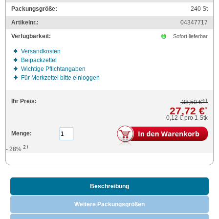
Packungsgröße:
240
St
Artikelnr.:
04347717
Verfügbarkeit:
Sofort lieferbar
Versandkosten
Beipackzettel
Wichtige Pflichtangaben
Für Merkzettel bitte einloggen
4)
Ihr Preis:
38,50 €
27,72 €
*
0,12 €
pro 1 Stk
Menge:
2)
- 28%
Beschreibung
Weitere Packungsgrößen