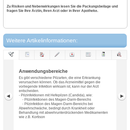
Zu Risiken und Nebenwirkungen lesen Sie die Packungsbeilage und
fragen Sie Ihre Ärztin, Ihren Arzt oder in Ihrer Apotheke.
Weitere Artikelinformationen:
Anwendungs-
Anwendung
Dosierung
Gegen-
Neben-
Hinweise
Wirkung
Wirkstoff
bereiche
anzeigen
wirkungen
Anwendungsbereiche
Es gibt verschiedene Pilzarten, die eine Erkrankung
verursachen können. Ob das Arzneimittel gegen die
vorliegende Infektion wirksam ist, kann nur der Arzt
entscheiden.
- Pilzinfektionen mit Hefepilzen (Candida), wie:
- Pilzinfektionen des Magen-Darm-Bereichs
- Pilzinfektion des Magen-Darm-Bereichs bei
Abwehrschwäche, bedingt durch Krankheit oder
Behandlung mit abwehrunterdrückenden Medikamenten
wie z.B. Kortison