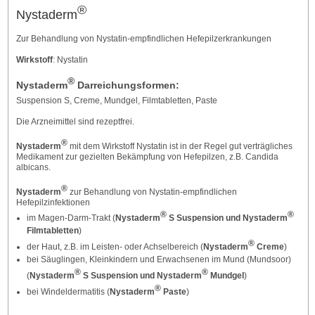
®
Nystaderm
Zur Behandlung von Nystatin-empfindlichen Hefepilzerkrankungen
Wirkstoff
: Nystatin
®
Nystaderm
Darreichungsformen:
Suspension S, Creme, Mundgel, Filmtabletten, Paste
Die Arzneimittel sind rezeptfrei.
®
Nystaderm
mit dem Wirkstoff Nystatin ist in der Regel gut verträgliches
Medikament zur gezielten Bekämpfung von Hefepilzen, z.B. Candida
albicans.
®
Nystaderm
zur Behandlung von Nystatin-empfindlichen
Hefepilzinfektionen
®
®
im Magen-Darm-Trakt (
Nystaderm
S Suspension und Nystaderm
Filmtabletten
)
®
der Haut, z.B. im Leisten- oder Achselbereich (
Nystaderm
Creme
)
bei Säuglingen, Kleinkindern und Erwachsenen im Mund (Mundsoor)
®
®
(
Nystaderm
S Suspension und Nystaderm
Mundgel
)
®
bei Windeldermatitis (
Nystaderm
Paste
)