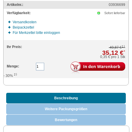
Artikelnr.:
03936699
Verfügbarkeit:
Sofort lieferbar
Versandkosten
Beipackzettel
Für Merkzettel bitte einloggen
1)
Ihr Preis:
49,87 €
35,12 €
*
0,35 €
pro 1 Stk
Menge:
2)
- 30%
Beschreibung
Weitere Packungsgrößen
Bewertungen