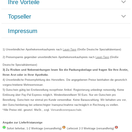
Ihre Vorteile
Rücksendemöglichkeit
Häufig gestellte Fragen
Reklamationsformular
Impressum
Topseller
Rezeptlieferung
Paketlieferstatus
Datenschutz
Bonusprogramm
Lieferung und Bezahlung
Widerrufsbelehrung
Impressum
Grippostad
Gutschein und Rabatte
Versandkosten
AGB
Bepanthen
Kundenbewertung
Passwort vergessen
Barrierefreiheitserklärung
Cetirizin
Bestellung Post & Fax
Bestellschein ausfüllen
1) Unverbindlicher Apothekenverkaufspreis nach
Cookie-Einstellungen
Lauer-Taxe
(Große Deutsche Spezialitätentaxe)
Orthomol
Deutscher Service Preis
Newsletteranmeldung
2) Preisersparnis gegenüber unverbindlichem Apothekenverkaufspreis nach
Vertrag widerrufen
Lauer-Taxe
(Große
Aspirin
Deutsche Spezialitätentaxe)
Formoline
3) Zu Risiken und Nebenwirkungen lesen Sie die Packungsbeilage und fragen Sie Ihre Ärztin,
Ihren Arzt oder in Ihrer Apotheke.
Wick
4) Unverbindliche Preisempfehlung des Herstellers. Die angegebenen Preise beinhalten die gesetzlich
Eucerin
vorgeschriebene Mehrwertsteuer.
5) Gutschein gültig bei Erstbestellung rezeptfreier Artikel. Registrierung unbedingt notwendig. Keine
Basica
Einlösung über Pay-Pal Express möglich. Mindestbestellwert 50 Euro. Nur ein Gutschein pro
Bestellung. Gutschein nur einmal pro Kunde verwendbar. Keine Barauszahlung. Wir behalten uns vor,
den Gutscheinbetrag bei unberechtigter Inanspruchnahme nachträglich in Rechnung zu stellen.
*Alle Preise inkl. gesetzl. MwSt., zzgl.
Versandkostenpauschale
.
Angabe zur Lieferfristanzeige
Sofort lieferbar, 1-2 Werktage (versandfertig)
Lieferzeit 2-3 Werktage (versandfertig)