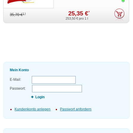
Sofor
25,35 €
*
1)
35,70 €
253,50 €
pro 1 l
Mein Konto
E-Mail:
Passwort:
Login
Kundenkonto anlegen
Passwort anfordern