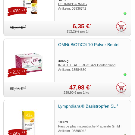
DERMAPHARM AG
Artikelnr.
03936742
2)
- 40%
Sofor
6,35 €
*
1)
10,52 €
132,29 €
pro 1 l
OMNi-BiOTiC® 10 Pulver Beutel
40X5
g
INSTITUT ALLERGOSAN Deutschland
Artikelnr.
13584830
(privat) GmbH
2)
- 21%
Sofor
47,98 €
*
4)
60,95 €
239,90 €
pro 1 kg
3
Lymphdiaral® Basistropfen SL
100
ml
Pascoe pharmazeutische Präparate GmbH
Artikelnr.
03898042
2)
- 29%