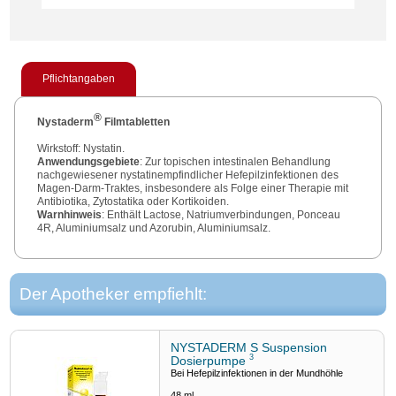
Pflichtangaben
®
Nystaderm
Filmtabletten
Wirkstoff: Nystatin.
Anwendungsgebiete
: Zur topischen intestinalen Behandlung
nachgewiesener nystatinempfindlicher Hefepilzinfektionen des
Magen-Darm-Traktes, insbesondere als Folge einer Therapie mit
Antibiotika, Zytostatika oder Kortikoiden.
Warnhinweis
: Enthält Lactose, Natriumverbindungen, Ponceau
4R, Aluminiumsalz und Azorubin, Aluminiumsalz.
Zu Risiken und Nebenwirkungen lesen Sie die Packungsbeilage
und fragen Sie Ihre Ärztin, Ihren Arzt oder in Ihrer Apotheke.
Der Apotheker empfiehlt:
Stand
: 06/2019.
NYSTADERM S Suspension
3
Dosierpumpe
Bei Hefepilzinfektionen in der Mundhöhle
48
ml