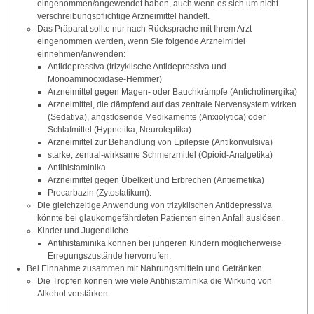
eingenommen/angewendet haben, auch wenn es sich um nicht
verschreibungspflichtige Arzneimittel handelt.
Das Präparat sollte nur nach Rücksprache mit Ihrem Arzt
eingenommen werden, wenn Sie folgende Arzneimittel
einnehmen/anwenden:
Antidepressiva (trizyklische Antidepressiva und
Monoaminooxidase-Hemmer)
Arzneimittel gegen Magen- oder Bauchkrämpfe (Anticholinergika)
Arzneimittel, die dämpfend auf das zentrale Nervensystem wirken
(Sedativa), angstlösende Medikamente (Anxiolytica) oder
Schlafmittel (Hypnotika, Neuroleptika)
Arzneimittel zur Behandlung von Epilepsie (Antikonvulsiva)
starke, zentral-wirksame Schmerzmittel (Opioid-Analgetika)
Antihistaminika
Arzneimittel gegen Übelkeit und Erbrechen (Antiemetika)
Procarbazin (Zytostatikum).
Die gleichzeitige Anwendung von trizyklischen Antidepressiva
könnte bei glaukomgefährdeten Patienten einen Anfall auslösen.
Kinder und Jugendliche
Antihistaminika können bei jüngeren Kindern möglicherweise
Erregungszustände hervorrufen.
Bei Einnahme zusammen mit Nahrungsmitteln und Getränken
Die Tropfen können wie viele Antihistaminika die Wirkung von
Alkohol verstärken.