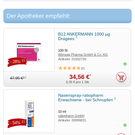
Der Apotheker empfiehlt:
B12 ANKERMANN 1000 µg
3
Dragees
100
St
Wörwag Pharma GmbH & Co. KG
Artikelnr.
01502726
2)
- 28%
Sofor
2
34,56 €
*
1)
47,95 €
0,35 €
pro 1 Stk
Nasenspray-ratiopharm
3
Erwachsene - bei Schnupfen
10
ml
ratiopharm GmbH
Artikelnr.
00999831
2)
- 54%
Sofor