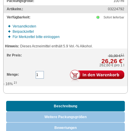
Packungsgröße:
100
ml
Artikelnr.:
03224792
Verfügbarkeit:
Sofort lieferbar
Versandkosten
Beipackzettel
Für Merkzettel bitte einloggen
Hinweis:
Dieses Arzneimittel enthält 5.9 Vol.-% Alkohol.
1)
Ihr Preis:
31,30 €
26,26 €
*
262,60 €
pro 1 l
Menge:
2)
- 16%
Beschreibung
Weitere Packungsgrößen
Bewertungen