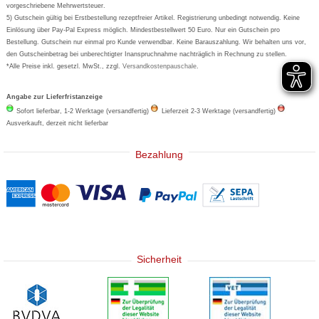
Eucerin
vorgeschriebene Mehrwertsteuer.
5) Gutschein gültig bei Erstbestellung rezeptfreier Artikel. Registrierung unbedingt notwendig. Keine
Basica
Einlösung über Pay-Pal Express möglich. Mindestbestellwert 50 Euro. Nur ein Gutschein pro
Bestellung. Gutschein nur einmal pro Kunde verwendbar. Keine Barauszahlung. Wir behalten uns vor,
den Gutscheinbetrag bei unberechtigter Inanspruchnahme nachträglich in Rechnung zu stellen.
*Alle Preise inkl. gesetzl. MwSt., zzgl.
Versandkostenpauschale
.
Angabe zur Lieferfristanzeige
Sofort lieferbar, 1-2 Werktage (versandfertig)
Lieferzeit 2-3 Werktage (versandfertig)
Ausverkauft, derzeit nicht lieferbar
Bezahlung
Sicherheit