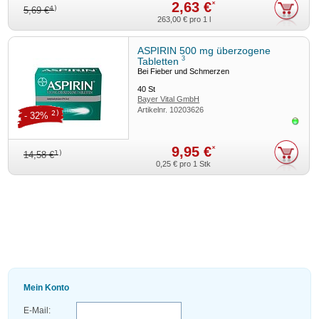
2,63 €
*
4)
5,69 €
263,00 €
pro 1 l
ASPIRIN 500 mg überzogene
3
Tabletten
Bei Fieber und Schmerzen
40
St
Bayer Vital GmbH
Artikelnr.
10203626
2)
- 32%
Sofor
9,95 €
*
1)
14,58 €
0,25 €
pro 1 Stk
Mein Konto
E-Mail: