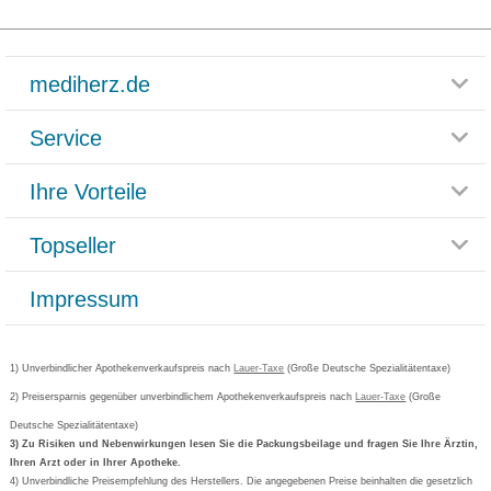
mediherz.de
Service
Glossar
Themenwelten
Ihre Vorteile
Rücksendemöglichkeit
Häufig gestellte Fragen
Reklamationsformular
Impressum
Topseller
Rezeptlieferung
Paketlieferstatus
Datenschutz
Bonusprogramm
Lieferung und Bezahlung
Widerrufsbelehrung
Impressum
Grippostad
Gutschein und Rabatte
Versandkosten
AGB
Bepanthen
Kundenbewertung
Passwort vergessen
Barrierefreiheitserklärung
Cetirizin
Bestellung Post & Fax
Bestellschein ausfüllen
1) Unverbindlicher Apothekenverkaufspreis nach
Cookie-Einstellungen
Lauer-Taxe
(Große Deutsche Spezialitätentaxe)
Orthomol
Deutscher Service Preis
Newsletteranmeldung
2) Preisersparnis gegenüber unverbindlichem Apothekenverkaufspreis nach
Vertrag widerrufen
Lauer-Taxe
(Große
Aspirin
Deutsche Spezialitätentaxe)
Formoline
3) Zu Risiken und Nebenwirkungen lesen Sie die Packungsbeilage und fragen Sie Ihre Ärztin,
Ihren Arzt oder in Ihrer Apotheke.
Wick
4) Unverbindliche Preisempfehlung des Herstellers. Die angegebenen Preise beinhalten die gesetzlich