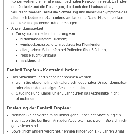
Körper während einer allergisch bedingten Reaktion freisetzt. Es lindert
den Juckreiz und die Reizungen, die durch den Hautausschlag
verursacht werden, senkt die Schwellung und lindert die Symptome des
allergisch bedingten Schnupfens wie laufende Nase, Niesen, Jucken
der Nase und juckende, tränende Augen.
Anwendungsgebiet
Zur symptomatischen Linderung von:
histaminbedingtem Juckreiz;
windpockenassoziiertem Juckreiz bei Kleinkindern;
allergischem Schnupfen bei Patienten über 6 Jahren;
Nesselsucht (Urtikaria);
Insektenstichen.
Fenistil Tropfen - Kontraindikation:
Das Arzneimittel darf nicht eingenommen werden,
wenn Sie überempfindlich (allergisch) gegenüber Dimetindenmaleat
oder einem der sonstigen Bestandteile sind.
Säuglinge und Kinder unter 1 Jahr dürfen das Arzneimittel nicht
einnehmen.
Dosierung der Fenistil Tropfen:
Nehmen Sie das Arzneimittel immer genau nach der Anweisung ein.
Bitte fragen Sie bei Ihrem Arzt oder Apotheker nach, wenn Sie sich nicht
ganz sicher sind.
Soweit nicht anders verordnet, nehmen Kinder von 1 - 8 Jahren 3 mal