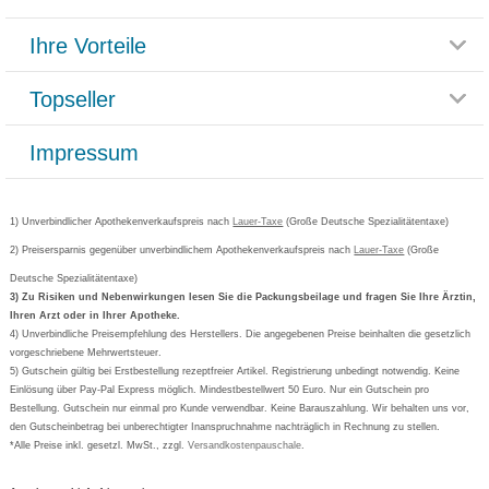
Themenwelten
Ihre Vorteile
Rücksendemöglichkeit
Häufig gestellte Fragen
Reklamationsformular
Impressum
Topseller
Rezeptlieferung
Paketlieferstatus
Datenschutz
Bonusprogramm
Lieferung und Bezahlung
Widerrufsbelehrung
Impressum
Grippostad
Gutschein und Rabatte
Versandkosten
AGB
Bepanthen
Kundenbewertung
Passwort vergessen
Barrierefreiheitserklärung
Cetirizin
Bestellung Post & Fax
Bestellschein ausfüllen
1) Unverbindlicher Apothekenverkaufspreis nach
Cookie-Einstellungen
Lauer-Taxe
(Große Deutsche Spezialitätentaxe)
Orthomol
Deutscher Service Preis
Newsletteranmeldung
2) Preisersparnis gegenüber unverbindlichem Apothekenverkaufspreis nach
Vertrag widerrufen
Lauer-Taxe
(Große
Aspirin
Deutsche Spezialitätentaxe)
Formoline
3) Zu Risiken und Nebenwirkungen lesen Sie die Packungsbeilage und fragen Sie Ihre Ärztin,
Ihren Arzt oder in Ihrer Apotheke.
Wick
4) Unverbindliche Preisempfehlung des Herstellers. Die angegebenen Preise beinhalten die gesetzlich
Eucerin
vorgeschriebene Mehrwertsteuer.
5) Gutschein gültig bei Erstbestellung rezeptfreier Artikel. Registrierung unbedingt notwendig. Keine
Basica
Einlösung über Pay-Pal Express möglich. Mindestbestellwert 50 Euro. Nur ein Gutschein pro
Bestellung. Gutschein nur einmal pro Kunde verwendbar. Keine Barauszahlung. Wir behalten uns vor,
den Gutscheinbetrag bei unberechtigter Inanspruchnahme nachträglich in Rechnung zu stellen.
*Alle Preise inkl. gesetzl. MwSt., zzgl.
Versandkostenpauschale
.