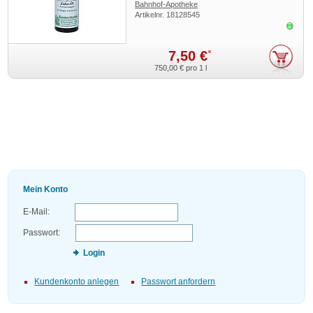
Bahnhof-Apotheke
Artikelnr.
18128545
Sofor
7,50 €
*
750,00 €
pro 1 l
Mein Konto
E-Mail:
Passwort:
Login
Kundenkonto anlegen
Passwort anfordern