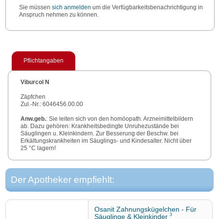
Sie müssen
sich anmelden
um die Verfügbarkeitsbenachrichtigung in
Anspruch nehmen zu können.
Pflichtangaben
Viburcol N
Zäpfchen
Zul.-Nr.: 6046456.00.00
Anw.geb.
: Sie leiten sich von den homöopath. Arzneimittelbildern
ab. Dazu gehören: Krankheitsbedingte Unruhezustände bei
Säuglingen u. Kleinkindern. Zur Besserung der Beschw. bei
Erkältungskrankheiten im Säuglings- und Kindesalter. Nicht über
25 °C lagern!
Zu Risiken und Nebenwirkungen lesen Sie die Packungsbeilage
und fragen Sie Ihre Ärztin, Ihren Arzt oder in Ihrer Apotheke.
Der Apotheker empfiehlt:
Biologische Heilmittel Heel GmbH
Dr.-Reckeweg-Straße 2-476532 Baden-Baden, www.heel.de
Stand:
Jul. 2024
Osanit Zahnungskügelchen - Für
3
Säuglinge & Kleinkinder